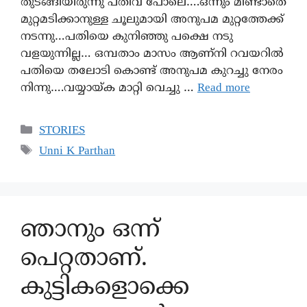
തുടങ്ങിയിരുന്നു പതിവ് പോലെ….ഒന്നും മിണ്ടാതെ
മുറ്റമടിക്കാനുള്ള ചൂലുമായി അനുപമ മുറ്റത്തേക്ക്
നടന്നു…പതിയെ കുനിഞ്ഞു പക്ഷെ നടു
വളയുന്നില്ല… ഒമ്പതാം മാസം ആണ്നി റവയറിൽ
പതിയെ തലോടി കൊണ്ട് അനുപമ കുറച്ചു നേരം
നിന്നു….വയ്യായ്ക മാറ്റി വെച്ചു …
Read more
STORIES
Unni K Parthan
ഞാനും ഒന്ന്
പെറ്റതാണ്.
കുട്ടികളൊക്കെ