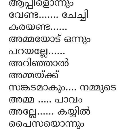
ആപ്പിളൊന്നും
വേണ്ട……. ചേച്ചി
കരയണ്ട……
അമ്മയോട് ഒന്നും
പറയല്ലേ……
അറിഞ്ഞാൽ
അമ്മയ്ക്ക്
സങ്കടമാകും…. നമ്മുടെ
അമ്മ ….. പാവം
അല്ലേ…… കയ്യിൽ
പൈസയൊന്നും