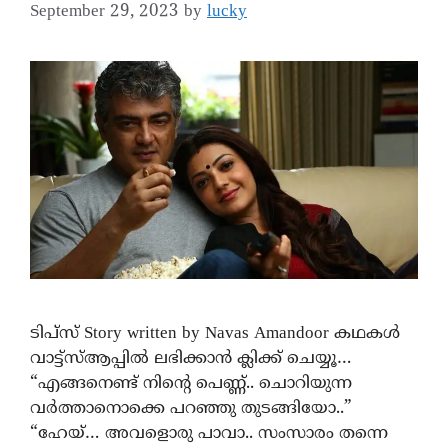
September 29, 2023
by
lucky
ടിപ്സ് Story written by Navas Amandoor കഥകൾ
വാട്ട്സ്ആപ്പിൽ ലഭിക്കാൻ ക്ലിക്ക് ചെയ്യൂ…
“എങ്ങനെണ്ട് നിന്റെ പെണ്ണ്.. ചൊറിയുന്ന
വർത്താനൊക്കെ പറഞ്ഞു തുടങ്ങിയോ..”
“ഹേയ്… അവളൊരു പാവാ.. സംസാരം തന്നെ