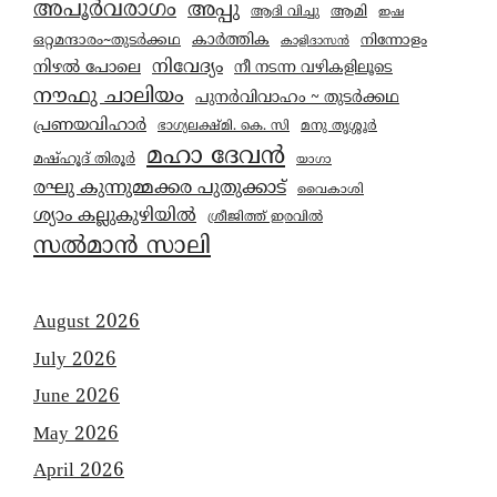
അപൂർവരാഗം
അപ്പു
ആമി
ആദി വിച്ചു
ഇഷ
കാര്‍ത്തിക
ഒറ്റമന്ദാരം~തുടർക്കഥ
നിന്നോളം
കാളിദാസൻ
നിവേദ്യം
നിഴൽ പോലെ
നീ നടന്ന വഴികളിലൂടെ
നൗഫു ചാലിയം
പുനർവിവാഹം ~ തുടർക്കഥ
പ്രണയവിഹാർ
മനു തൃശ്ശൂർ
ഭാഗ്യലക്ഷ്മി. കെ. സി
മഹാ ദേവൻ
മഷ്ഹൂദ് തിരൂർ
യാഗാ
രഘു കുന്നുമ്മക്കര പുതുക്കാട്
വൈകാശി
ശ്യാം കല്ലുകുഴിയിൽ
ശ്രീജിത്ത് ഇരവിൽ
സൽമാൻ സാലി
August 2026
July 2026
June 2026
May 2026
April 2026