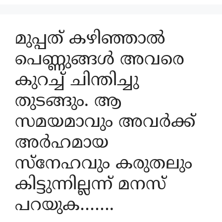
മുപ്പത് കഴിഞ്ഞാൽ
പെണ്ണുങ്ങൾ അവരെ
കുറച്ച് ചിന്തിച്ചു
തുടങ്ങും. ആ
സമയമാവും അവർക്ക്
അർഹമായ
സ്‌നേഹവും കരുതലും
കിട്ടുന്നില്ലന്ന് മനസ്
പറയുക…….