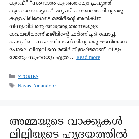
കുറവ്.” “സംസാരം കുറഞ്ഞാലും പ്രവൃത്തി
കുറക്കണ്ടാട്ടൊ…” മറുപടി പറയാതെ വിനു ഒരു
കള്ളചിരിയോടെ മജീദിന്റെ അരികിൽ
നിന്നു.വീടിന്റെ അടുത്തു തന്നെയുള്ള
കവലയിലാണ് മജീദിന്റെ ഫർണിച്ചർ ഷോപ്പ്.
ഷോപ്പിലെ സഹായിയാണ് വിനു. ഒരു അനിയനെ
പോലെ വിനുവിനെ മജീദിന് ഇഷ്ടമാണ്. വീടും
മോനും സുഹറയും എത്ര …
Read more
STORIES
Navas Amandoor
അമ്മയുടെ വാക്കുകൾ
ലില്ലിയുടെ ഹൃദയത്തിൽ