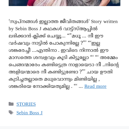
‘സ്വപ്നങ്ങൾ ഇല്ലാത്ത ജീവിതങ്ങൾ‘ Story written
by Sebin Boss J കഥകൾ വാട്ട്സ്ആപ്പിൽ
ലഭിക്കാൻ ക്ലിക്ക് ചെയ്യൂ… “”മധൂ … നീ ഈ
വർഷവും നാട്ടിൽ പോകുന്നില്ലേ ?”’ “‘ഇല്ല
ശങ്കരേച്ചീ …എന്തിനാ . ഇവിടെ നിന്നാൽ ഈ
മാസത്തെ ശമ്പളവും കൂടി കിട്ടൂല്ലോ “‘ “‘ അമ്മേം
പെങ്ങന്മാരേം കണ്ടിട്ടെത്ര നാളായെടാ നീ ..നിന്റെ
അളിയന്മാരെ നീ കണ്ടിട്ടുണ്ടോ ?”’ ചായ ഊതി
കുടിച്ചതല്ലാതെ മധുവൊന്നും മിണ്ടിയില്ല ,
ശങ്കരിയെ നോക്കിയതുമില്ല . “‘ …
Read more
STORIES
Sebin Boss J