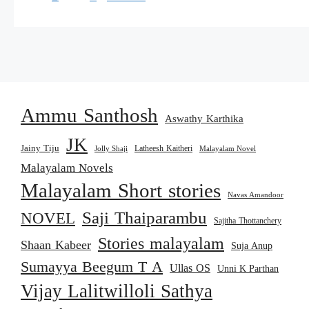
Ammu Santhosh
Aswathy Karthika
JK
Jainy Tiju
Latheesh Kaitheri
Jolly Shaji
Malayalam Novel
Malayalam Novels
Malayalam Short stories
Navas Amandoor
Saji Thaiparambu
NOVEL
Sajitha Thottanchery
Stories malayalam
Shaan Kabeer
Suja Anup
Sumayya Beegum T A
Ullas OS
Unni K Parthan
Vijay Lalitwilloli Sathya