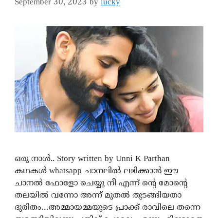
September 30, 2023
by
lucky
ഒരു നാൾ.. Story written by Unni K Parthan
കഥകൾ whatsapp ചാനലിൽ ലഭിക്കാൻ ഈ
ചാനൽ ഫോളോ ചെയ്യു നീ എന്ന് ന്റെ മോന്റെ
തലയിൽ വന്നോ അന്ന് മുതൽ തുടങ്ങിയതാ
ദുരിതം…അമ്മായമ്മയുടെ പ്രാക്ക് രാവിലെ തന്നെ