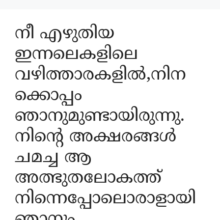
നീ എഴുതിയ
ഇന്നലെകളിലെ
വഴിത്താരകളിൽ,നിന
ക്കൊപ്പം
ഞാനുമുണ്ടായിരുന്നു.
നിന്റെ അക്ഷരങ്ങൾ
ചമച്ച ആ
അത്ഭുതലോകത്ത്
നിന്നെപ്പോലൊരാളായി
ഞാനും……