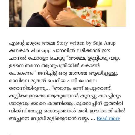
എൻ്റെ മാത്രം അമ്മ Story written by Suja Anup
കഥകൾ whatsapp ചാനലിൽ ലഭിക്കാൻ ഈ
ചാനൽ ഫോളോ ചെയ്യു “അമ്മേ, ഉണ്ണിക്കു വയ്യ.
ഉടനെ തന്നെ ആശുപത്രിയിൽ കൊണ്ട്
പോകണം” ജനിച്ചിട്ട് ഒരു മാസമേ ആയിട്ടുള്ളൂ.
രാവിലെ മുതൽ ചെറിയ പനി പോലെ
തോന്നിയിരുന്നൂ… “ഞാനും ഒന്ന് പെറ്റതാണ്.
കുട്ടികളൊക്കെ ആകുമ്പോൾ കുറച്ചു കരച്ചിലും
ശാഠ്യവും ഒക്കെ കാണിക്കും. മൂക്കടപ്പിന് ഇത്തിരി
വിക്സ് തേച്ചു കൊടുത്താൽ മതി. ഈ രാത്രിയിൽ
അച്ഛനെ ബുദ്ധിമുട്ടിക്കുവാൻ വയ്യ. …
Read more