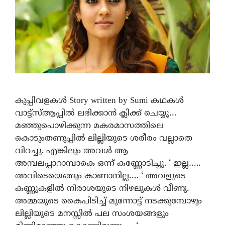
കുപ്പിവളകൾ Story written by Sumi കഥകൾ
വാട്ട്സ്ആപ്പിൽ ലഭിക്കാൻ ക്ലിക്ക് ചെയ്യൂ…
മഞ്ഞുപൊഴിക്കുന്ന മകരമാസത്തിലെ
കൊടുംതണുപ്പിൽ ലില്ലിയുടെ ശരീരം വല്ലാതെ
വിറച്ചു. എങ്കിലും അവൾ ആ
അമ്പലപ്പാറാമ്പാകെ ഒന്ന് കണ്ണോടിച്ചു. ‘ ഇല്ല…..
അവിടെയെങ്ങും കാണാനില്ല…. ‘ അവളുടെ
കണ്ണുകളിൽ നിരാശയുടെ നിഴലുകൾ വീണു.
അമ്മയുടെ കൈപിടിച്ച് മുന്നോട്ട് നടക്കുമ്പോഴും
ലില്ലിയുടെ മനസ്സിൽ പല സംശയങ്ങളും