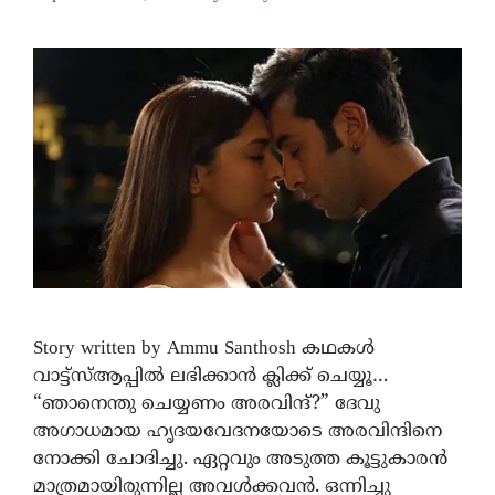
Story written by Ammu Santhosh കഥകൾ
വാട്ട്സ്ആപ്പിൽ ലഭിക്കാൻ ക്ലിക്ക് ചെയ്യൂ…
“ഞാനെന്തു ചെയ്യണം അരവിന്ദ്?” ദേവു
അഗാധമായ ഹൃദയവേദനയോടെ അരവിന്ദിനെ
നോക്കി ചോദിച്ചു. ഏറ്റവും അടുത്ത കൂട്ടുകാരൻ
മാത്രമായിരുന്നില്ല അവൾക്കവൻ. ഒന്നിച്ചു