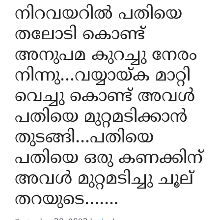
നിറവയറിൽ പതിയെ
തലോടി കൊണ്ട്
അനുപമ കുറച്ചു നേരം
നിന്നു…വയ്യായ്ക മാറ്റി
വെച്ചു കൊണ്ട് അവൾ
പതിയെ മുറ്റമടിക്കാൻ
തുടങ്ങി…പതിയെ
പതിയെ ഒരു കണക്കിന്
അവൾ മുറ്റമടിച്ചു ചൂല്
തറയുടെ…….