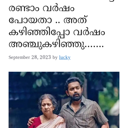
രണ്ടാം വർഷം
പോയതാ .. അത്
കഴിഞ്ഞിപ്പോ വർഷം
അഞ്ചുകഴിഞ്ഞു…….
September 28, 2023
by
lucky