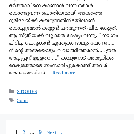
ഭർത്താവിനെ കാണാൻ വന്ന ഒരാൾ
കൊണ്ടുവന്ന പൊതിയുമായി അകത്തെ
റൂമിലേയ്ക്ക് കയറുന്നതിനിടയിലാണ്
കൊച്ചുമോൻ കണ്ണൻ പറയുന്നത് ഷീല കേട്ടത്.
ആ സ്ത്രീയക്ക് വല്ലാതെ ദേഷ്യം വന്നു. ” നാ ശം
പിടിച്ച ചെറുക്കൻ എന്തുകണ്ടാലും വേണം…..
നിന്റെ അമ്മയോടുപറ വാങ്ങിത്തരാൻ….. ഇത്
അപ്പൂപ്പന് ഉള്ളതാ…..” കണ്ണനോട് അത്യധികം
ദേഷ്യത്തോടെ സംസാരിച്ചുകൊണ്ട് അവർ
അകത്തേയ്ക്ക് …
Read more
STORIES
Sumi
1
2
…
9
Next
→