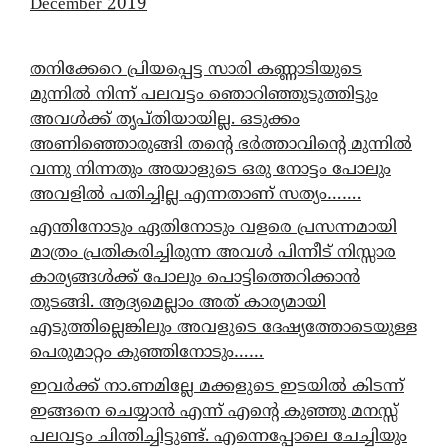
December 2019
തനിക്കേറെ പ്രിയപ്പെട്ട സാരി കണ്ണാടിയുടെ
മുന്നിൽ നിന്ന് പലവട്ടം ഞൊറിഞ്ഞുടുത്തിട്ടും
അവൾക്ക് തൃപ്തിയായില്ല. ഒടുക്കം
അണിഞ്ഞൊരുങ്ങി തന്റെ ഭർത്താവിന്റെ മുന്നിൽ
വന്നു നിന്നതും അയാളുടെ ഒരു നോട്ടം പോലും
അവളിൽ പതിച്ചില്ല എന്നതാണ് സത്യം…….
എന്തിനോടും ഏതിനോടും വളരെ പ്രസന്നമായി
മാത്രം പ്രതികരിച്ചിരുന്ന അവൾ പിന്നീട് നിസ്സാര
കാര്യങ്ങൾക്ക് പോലും പൊട്ടിത്തെറിക്കാൻ
തുടങ്ങി. ആദ്യമെല്ലാം അത് കാര്യമായി
എടുത്തില്ലെങ്കിലും അവളുടെ ദേഷ്യത്തോടെയുള്ള
പെരുമാറ്റം കുഞ്ഞിനോടും……
ഇവർക്ക് നാ.ണമില്ലേ മക്കളുടെ ഇടയിൽ കിടന്ന്
ഇങ്ങനെ ചെയ്യാൻ എന്ന് എന്റെ കുഞ്ഞു മനസ്സ്
പലവട്ടം ചിന്തിച്ചിട്ടുണ്ട്. എന്നെപ്പോലെ ചേച്ചിയും