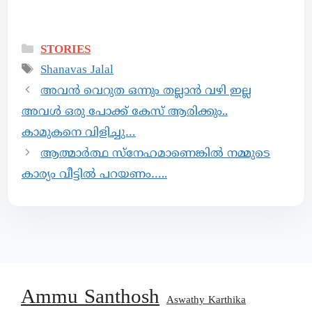
STORIES
Shanavas Jalal
അവൻ വെറുത ഒന്നും തല്ലാൻ വഴി ഇല്ല
അവൾ ഒരു പോക്ക് കേസ് ആരിക്കും..
കാമുകനെ വിളിച്ചു…
ആത്മാർത്ഥ സ്നേഹമാണെങ്കിൽ നമ്മുടെ
കാര്യം വീട്ടിൽ പറയണം…..
Ammu Santhosh
Aswathy Karthika