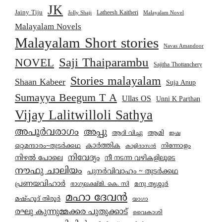
JK
Jainy Tiju
Latheesh Kaitheri
Jolly Shaji
Malayalam Novel
Malayalam Novels
Malayalam Short stories
Navas Amandoor
Saji Thaiparambu
NOVEL
Sajitha Thottanchery
Stories malayalam
Shaan Kabeer
Suja Anup
Sumayya Beegum T A
Ullas OS
Unni K Parthan
Vijay Lalitwilloli Sathya
അപൂർവരാഗം
അപ്പു
ആമി
ആദി വിച്ചു
ഇഷ
കാര്‍ത്തിക
ഒറ്റമന്ദാരം~തുടർക്കഥ
നിന്നോളം
കാളിദാസൻ
നിവേദ്യം
നിഴൽ പോലെ
നീ നടന്ന വഴികളിലൂടെ
നൗഫു ചാലിയം
പുനർവിവാഹം ~ തുടർക്കഥ
പ്രണയവിഹാർ
മനു തൃശ്ശൂർ
ഭാഗ്യലക്ഷ്മി. കെ. സി
മഹാ ദേവൻ
മഷ്ഹൂദ് തിരൂർ
യാഗാ
രഘു കുന്നുമ്മക്കര പുതുക്കാട്
വൈകാശി