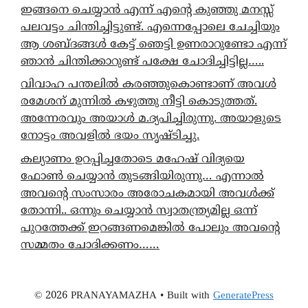
ഇങ്ങനെ ചെയ്യാൻ എന്ന് എന്റെ കുഞ്ഞു മനസ്സ്
പലവട്ടം ചിന്തിച്ചിട്ടുണ്ട്. എന്നെപ്പോലെ ചേച്ചിയും
ആ ശബ്ദങ്ങൾ കേട്ട് ഞെട്ടി ഉണരാറുണ്ടോ എന്ന്
ഞാൻ ചിന്തിക്കാറുണ്ട് പക്ഷേ ചോദിച്ചിട്ടില്ല…..
വിവാഹ പന്തലിൽ കരഞ്ഞുകൊണ്ടാണ് അവൾ
രമേശന് മുന്നിൽ കഴുത്തു നീട്ടി കൊടുത്തത്.
അന്നേരവും അയാൾ മ.ദ്യപിച്ചിരുന്നു. അയാളുടെ
നോട്ടം അവളിൽ ഭയം സൃഷ്ടിച്ചു.
കല്യാണം ഉറപ്പിച്ചതോടെ മഹേഷ് വിദ്യയെ
ഫോൺ ചെയ്യാൻ തുടങ്ങിയിരുന്നു… എന്നാൽ
അവന്റെ സംസാരം അരോചകമായി അവൾക്ക്
തോന്നി.. ഒന്നും ചെയ്യാൻ സ്വാതന്ത്ര്യമില്ല ഒന്ന്
പുറത്തേക്ക് ഇറങ്ങണമെങ്കിൽ പോലും അവന്റെ
സമ്മതം ചോദിക്കണം……
© 2026 PRANAYAMAZHA
• Built with
GeneratePress