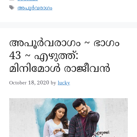
അപൂർവരാഗം
അപൂര്‍വരാഗം ~ ഭാഗം
43 ~ എഴുത്ത്:
മിനിമോൾ രാജീവൻ
October 18, 2020
by
lucky