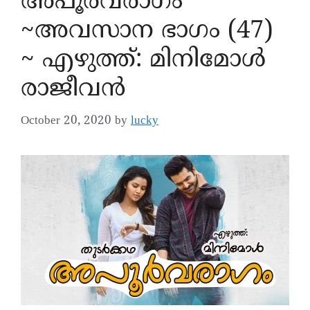
അപൂര്‍വരാഗം
~അവസാന ഭാഗം (47)
~ എഴുത്ത്: മിനിമോൾ
രാജീവൻ
October 20, 2020
by
lucky