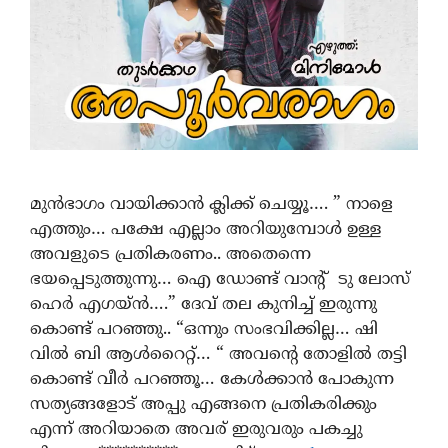
മുൻഭാഗം വായിക്കാൻ ക്ലിക്ക് ചെയ്യൂ…. ” നാളെ
എത്തും… പക്ഷേ എല്ലാം അറിയുമ്പോൾ ഉള്ള
അവളുടെ പ്രതികരണം.. അതെന്നെ
ഭയപ്പെടുത്തുന്നു… ഐ ഡോണ്ട് വാന്റ് ടു ലോസ്
ഹെർ എഗയ്ൻ….” ദേവ് തല കുനിച്ച് ഇരുന്നു
കൊണ്ട് പറഞ്ഞു.. “ഒന്നും സംഭവിക്കില്ല… ഷി
വിൽ ബി ആൾറൈറ്റ്… “ അവന്റെ തോളില്‍ തട്ടി
കൊണ്ട് വീർ പറഞ്ഞൂ… കേള്‍ക്കാന്‍ പോകുന്ന
സത്യങ്ങളോട് അപ്പു എങ്ങനെ പ്രതികരിക്കും
എന്ന് അറിയാതെ അവര് ഇരുവരും പകച്ചു