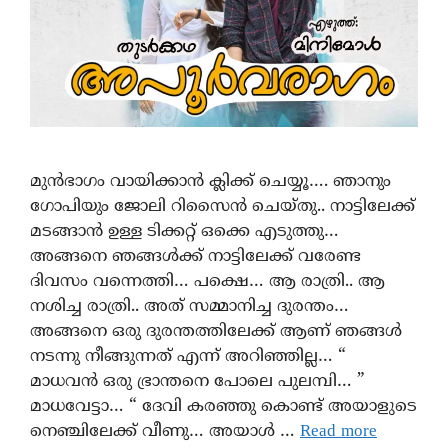
മുൻഭാഗം വായിക്കാൻ ക്ലിക്ക് ചെയ്യൂ…. ഞാനും
ഗോപിയും ജോലി റിസൈൻ ചെയ്തു.. നാട്ടിലേക്ക്
മടങ്ങാന്‍ ഉള്ള ടിക്കറ്റ് ഒക്കെ എടുത്തു…
അങ്ങനെ ഞങ്ങൾക്ക് നാട്ടിലേക്ക് വരേണ്ട
ദിവസം വന്നെത്തി… പക്ഷെ… ആ രാത്രി.. ആ
നശിച്ച രാത്രി.. അത് സമ്മാനിച്ച ദുരന്തം…
അങ്ങനെ ഒരു ദുരന്തത്തിലേക്ക് ആണ് ഞങ്ങൾ
നടന്നു നീങ്ങുന്നത് എന്ന് അറിഞ്ഞില്ല… “
മാധവന്‍ ഒരു ഭ്രാന്തനെ പോലെ പുലമ്പി… ”
മാധവേട്ടാ… “ ദേവി കരഞ്ഞു കൊണ്ട് അയാളുടെ
നെഞ്ചിലേക്ക് വീണു… അയാൾ …
Read more