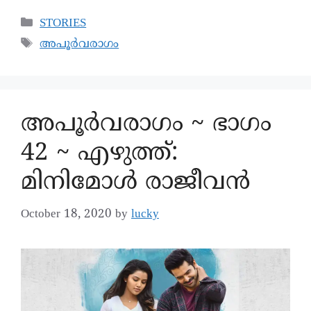
STORIES
അപൂർവരാഗം
അപൂര്‍വരാഗം ~ ഭാഗം
42 ~ എഴുത്ത്:
മിനിമോൾ രാജീവൻ
October 18, 2020
by
lucky