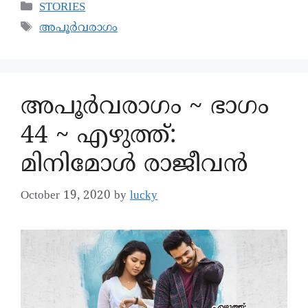
STORIES
അപൂർവരാഗം
അപൂര്‍വരാഗം ~ ഭാഗം
44 ~ എഴുത്ത്:
മിനിമോൾ രാജീവൻ
October 19, 2020
by
lucky