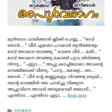
മുൻഭാഗം വായിക്കാൻ ക്ലിക്ക് ചെയ്യൂ…. “ദേവ്
ഞാന്‍… “ വീർ എന്തോ പറയാന്‍ തുനിഞ്ഞതും
ദേവ് അവനെ തടഞ്ഞു. ” വേണ്ട വീർ…. മതി… “
ദേവ് അവനെ തടഞ്ഞു കൊണ്ട് പുറം തിരിഞ്ഞു
നിന്നു… ” ഏട്ടാ…. “ അപ്പു കരച്ചിലോടെ അവന്റെ
നെഞ്ചിലേക്ക് വീണു.. “പാറു….മോളേ… ഞ…
ഞാൻ…” വീർ ന്റെ കണ്ണുകളും നിറഞ്ഞു ഒഴുകി…
തന്റെ നെഞ്ചില്‍ തല ചായ്ച്ചു നിക്കുന്ന
അപ്പുവിനെ അവന്‍ അരുമയായി തലോടി… ”
എന്തിനാ… എന്തിനാ ഏട്ടാ.. …
Read more
STORIES