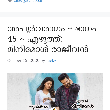
അപൂർവരാഗം
അപൂര്‍വരാഗം ~ ഭാഗം
45 ~ എഴുത്ത്:
മിനിമോൾ രാജീവൻ
October 19, 2020
by
lucky