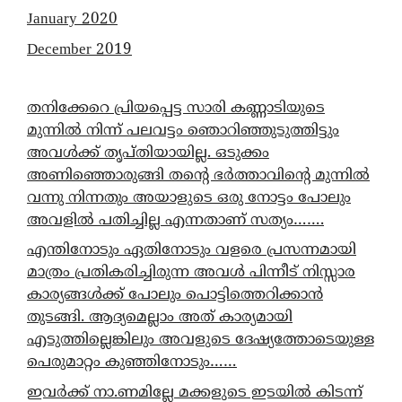
January 2020
December 2019
തനിക്കേറെ പ്രിയപ്പെട്ട സാരി കണ്ണാടിയുടെ
മുന്നിൽ നിന്ന് പലവട്ടം ഞൊറിഞ്ഞുടുത്തിട്ടും
അവൾക്ക് തൃപ്തിയായില്ല. ഒടുക്കം
അണിഞ്ഞൊരുങ്ങി തന്റെ ഭർത്താവിന്റെ മുന്നിൽ
വന്നു നിന്നതും അയാളുടെ ഒരു നോട്ടം പോലും
അവളിൽ പതിച്ചില്ല എന്നതാണ് സത്യം…….
എന്തിനോടും ഏതിനോടും വളരെ പ്രസന്നമായി
മാത്രം പ്രതികരിച്ചിരുന്ന അവൾ പിന്നീട് നിസ്സാര
കാര്യങ്ങൾക്ക് പോലും പൊട്ടിത്തെറിക്കാൻ
തുടങ്ങി. ആദ്യമെല്ലാം അത് കാര്യമായി
എടുത്തില്ലെങ്കിലും അവളുടെ ദേഷ്യത്തോടെയുള്ള
പെരുമാറ്റം കുഞ്ഞിനോടും……
ഇവർക്ക് നാ.ണമില്ലേ മക്കളുടെ ഇടയിൽ കിടന്ന്