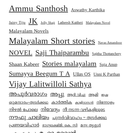
Ammu Santhosh
Aswathy Karthika
JK
Jainy Tiju
Latheesh Kaitheri
Jolly Shaji
Malayalam Novel
Malayalam Novels
Malayalam Short stories
Navas Amandoor
Saji Thaiparambu
NOVEL
Sajitha Thottanchery
Stories malayalam
Shaan Kabeer
Suja Anup
Sumayya Beegum T A
Ullas OS
Unni K Parthan
Vijay Lalitwilloli Sathya
അപൂർവരാഗം
അപ്പു
ആമി
ആദി വിച്ചു
ഇഷ
കാര്‍ത്തിക
ഒറ്റമന്ദാരം~തുടർക്കഥ
നിന്നോളം
കാളിദാസൻ
നിവേദ്യം
നിഴൽ പോലെ
നീ നടന്ന വഴികളിലൂടെ
നൗഫു ചാലിയം
പുനർവിവാഹം ~ തുടർക്കഥ
പ്രണയവിഹാർ
മനു തൃശ്ശൂർ
ഭാഗ്യലക്ഷ്മി. കെ. സി