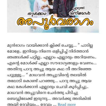
മുൻഭാഗം വായിക്കാൻ ക്ലിക്ക് ചെയ്യൂ… ” പാടില്ല
മോളേ.. ഇനിയും നിന്നെ ഒളിപ്പിച്ച് നിര്‍ത്താന്‍
ഞങ്ങൾക്ക് പറ്റില്ല.. എല്ലാം എല്ലാരും അറിയണം..
എന്റെ മോൾക്ക് എല്ലാ സൗഭാഗ്യങ്ങളും വേണം…
അതിനു പാറു അപ്പു ആയ കഥ നീ അറിഞ്ഞേ
പറ്റുള്ളൂ… “ മാധവന്‍ അപ്പുവിന്റെ തലയിൽ
തലോടി കൊണ്ട് പറഞ്ഞു… പാറു അപ്പു ആയ
കഥ കേൾക്കാൻ എല്ലാരും ചെവി കൂർപ്പിച്ചു..
മാധവന്‍ അപ്പുവിനെ ചേര്‍ത്തു പിടിച്ചു
ബെഡ്ഡിലേക്ക് ഇരുന്നു… അവര്‍ക്കു അരികില്‍
ആയി ദേവിയും… ദേവും …
Read more