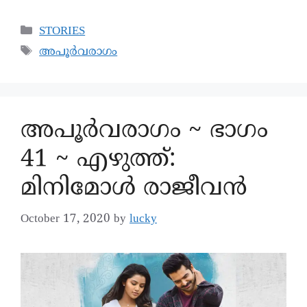
STORIES
അപൂർവരാഗം
അപൂര്‍വരാഗം ~ ഭാഗം
41 ~ എഴുത്ത്:
മിനിമോൾ രാജീവൻ
October 17, 2020
by
lucky