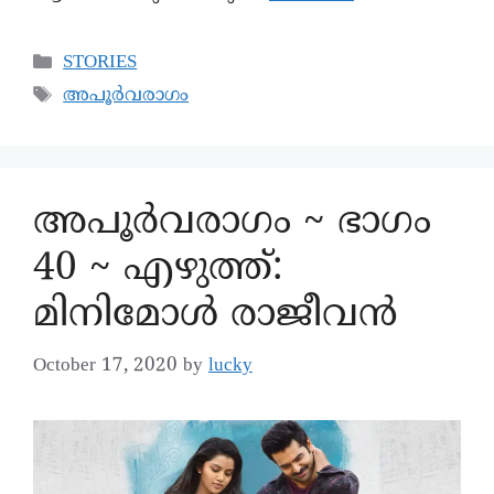
STORIES
അപൂർവരാഗം
അപൂര്‍വരാഗം ~ ഭാഗം
40 ~ എഴുത്ത്:
മിനിമോൾ രാജീവൻ
October 17, 2020
by
lucky