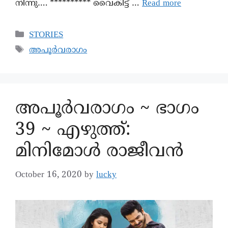
നിന്നു…. ********** വൈകിട്ട് …
Read more
STORIES
അപൂർവരാഗം
അപൂര്‍വരാഗം ~ ഭാഗം
39 ~ എഴുത്ത്:
മിനിമോൾ രാജീവൻ
October 16, 2020
by
lucky