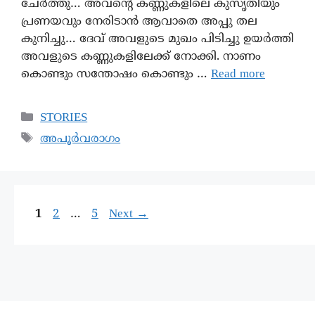
ചേര്‍ത്തു… അവന്റെ കണ്ണുകളിലെ കുസൃതിയും
പ്രണയവും നേരിടാന്‍ ആവാതെ അപ്പു തല
കുനിച്ചു… ദേവ് അവളുടെ മുഖം പിടിച്ചു ഉയർത്തി
അവളുടെ കണ്ണുകളിലേക്ക് നോക്കി. നാണം
കൊണ്ടും സന്തോഷം കൊണ്ടും …
Read more
STORIES
അപൂർവരാഗം
1
2
…
5
Next
→