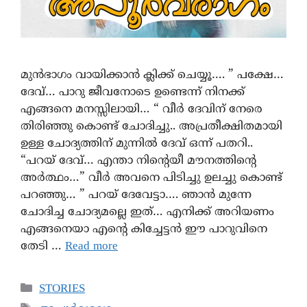
മുൻഭാഗം വായിക്കാൻ ക്ലിക്ക് ചെയ്യൂ…. ” പക്ഷേ…
ദേവ്… പാറു ജീവനോടെ ഉണ്ടെന്ന് നിനക്ക്
എങ്ങനെ മനസ്സിലായി… “ വീർ ദേവിന് നേരെ
തിരിഞ്ഞു കൊണ്ട് ചോദിച്ചു.. അപ്രതീക്ഷിതമായി
ഉള്ള ചോദ്യത്തിന്‌ മുന്നില്‍ ദേവ് ഒന്ന് പതറി..
“പറയ് ദേവ്… എന്താ നിന്റെയീ മൗനത്തിന്റെ
അര്‍ത്ഥം…” വീർ അവനെ പിടിച്ചു ഉലച്ചു കൊണ്ട്
പറഞ്ഞു… ” പറയ് ദേവേട്ടാ…. ഞാൻ മുന്നേ
ചോദിച്ച ചോദ്യമല്ലെ ഇത്… എനിക്ക് അറിയണം
എങ്ങനെയാ എന്റെ കിച്ചേട്ടൻ ഈ പാറുവിനെ
തേടി …
Read more
STORIES