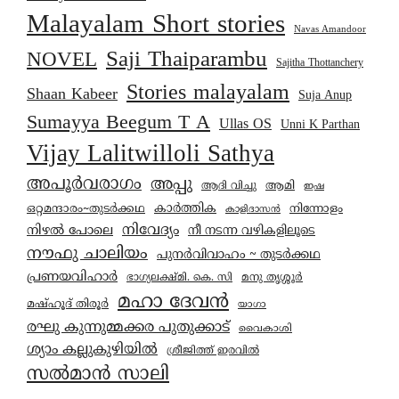
Malayalam Short stories
Navas Amandoor
Saji Thaiparambu
NOVEL
Sajitha Thottanchery
Stories malayalam
Shaan Kabeer
Suja Anup
Sumayya Beegum T A
Ullas OS
Unni K Parthan
Vijay Lalitwilloli Sathya
അപൂർവരാഗം
അപ്പു
ആമി
ആദി വിച്ചു
ഇഷ
കാര്‍ത്തിക
ഒറ്റമന്ദാരം~തുടർക്കഥ
നിന്നോളം
കാളിദാസൻ
നിവേദ്യം
നിഴൽ പോലെ
നീ നടന്ന വഴികളിലൂടെ
നൗഫു ചാലിയം
പുനർവിവാഹം ~ തുടർക്കഥ
പ്രണയവിഹാർ
മനു തൃശ്ശൂർ
ഭാഗ്യലക്ഷ്മി. കെ. സി
മഹാ ദേവൻ
മഷ്ഹൂദ് തിരൂർ
യാഗാ
രഘു കുന്നുമ്മക്കര പുതുക്കാട്
വൈകാശി
ശ്യാം കല്ലുകുഴിയിൽ
ശ്രീജിത്ത് ഇരവിൽ
സൽമാൻ സാലി