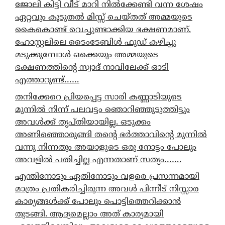
ജോലി കിട്ടി വീട് മാറി നിൽക്കേണ്ടി വന്ന ശേഷം
ഏറ്റവും കൂടുതൽ മിസ്സ് ചെയ്തത് അമ്മയുടെ
കൈകൊണ്ട് വെച്ചുണ്ടാക്കിയ ഭക്ഷണമാണ്.
ഹോസ്റ്റലിലെ ടൈംടേബിൾ ഫുഡ് കഴിച്ചു
മടുക്കുമ്പോൾ ഒക്കെയും അമ്മയുടെ
ഭക്ഷണത്തിന്റെ സ്വാദ് നാവിലേക്ക് ഓടി
എത്താറുണ്ട്……
തനിക്കേറെ പ്രിയപ്പെട്ട സാരി കണ്ണാടിയുടെ
മുന്നിൽ നിന്ന് പലവട്ടം ഞൊറിഞ്ഞുടുത്തിട്ടും
അവൾക്ക് തൃപ്തിയായില്ല. ഒടുക്കം
അണിഞ്ഞൊരുങ്ങി തന്റെ ഭർത്താവിന്റെ മുന്നിൽ
വന്നു നിന്നതും അയാളുടെ ഒരു നോട്ടം പോലും
അവളിൽ പതിച്ചില്ല എന്നതാണ് സത്യം…….
എന്തിനോടും ഏതിനോടും വളരെ പ്രസന്നമായി
മാത്രം പ്രതികരിച്ചിരുന്ന അവൾ പിന്നീട് നിസ്സാര
കാര്യങ്ങൾക്ക് പോലും പൊട്ടിത്തെറിക്കാൻ
തുടങ്ങി. ആദ്യമെല്ലാം അത് കാര്യമായി