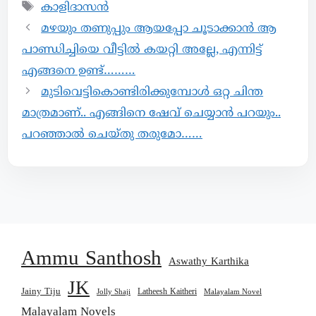
കാളിദാസൻ
മഴയും തണുപ്പും ആയപ്പോ ചൂടാക്കാൻ ആ
പാണ്ഡിച്ചിയെ വീട്ടിൽ കയറ്റി അല്ലേ, എന്നിട്ട്
എങ്ങനെ ഉണ്ട്………
മുടിവെട്ടികൊണ്ടിരിക്കുമ്പോൾ ഒറ്റ ചിന്ത
മാത്രമാണ്.. എങ്ങിനെ ഷേവ് ചെയ്യാൻ പറയും..
പറഞ്ഞാൽ ചെയ്തു തരുമോ……
Ammu Santhosh
Aswathy Karthika
JK
Jainy Tiju
Latheesh Kaitheri
Jolly Shaji
Malayalam Novel
Malayalam Novels