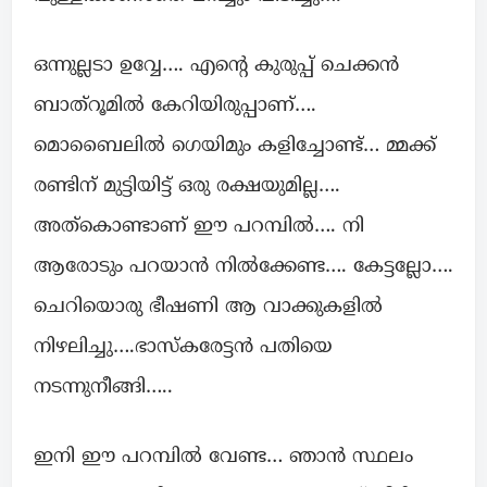
ഒന്നുല്ലടാ ഉവ്വേ…. എന്റെ കുരുപ്പ് ചെക്കൻ
ബാത്‌റൂമിൽ കേറിയിരുപ്പാണ്….
മൊബൈലിൽ ഗെയിമും കളിച്ചോണ്ട്… മ്മക്ക്
രണ്ടിന് മുട്ടിയിട്ട് ഒരു രക്ഷയുമില്ല….
അത്കൊണ്ടാണ് ഈ പറമ്പിൽ…. നി
ആരോടും പറയാൻ നിൽക്കേണ്ട…. കേട്ടല്ലോ….
ചെറിയൊരു ഭീഷണി ആ വാക്കുകളിൽ
നിഴലിച്ചു….ഭാസ്കരേട്ടൻ പതിയെ
നടന്നുനീങ്ങി…..
ഇനി ഈ പറമ്പിൽ വേണ്ട… ഞാൻ സ്ഥലം