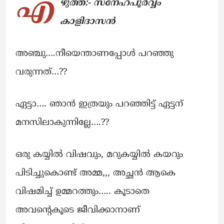
എ
ഴുത്ത്:- സ്നേഹപൂർവ്വം
കാളിദാസൻ
അഞ്ചു….നീയെന്താണപ്പോൾ പറഞ്ഞു
വരുന്നത്…??
ഏട്ടാ…. ഞാൻ ഇത്രയും പറഞ്ഞിട്ട് ഏട്ടന്
മനസിലാകുന്നില്ലേ….??
ഒരു കയ്യിൽ വിഷവും, മറുകയ്യിൽ കയറും
പിടിച്ചുകൊണ്ട് അമ്മ,,, അച്ഛൻ ആകെ
വിഷമിച്ച് ഉമ്മറത്തും….. കൂടാതെ
അവന്റെകൂടെ ജീവിക്കാനാണ്