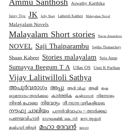
Ammu Santhosh
Aswathy Karthika
JK
Jainy Tiju
Latheesh Kaitheri
Jolly Shaji
Malayalam Novel
Malayalam Novels
Malayalam Short stories
Navas Amandoor
Saji Thaiparambu
NOVEL
Sajitha Thottanchery
Stories malayalam
Shaan Kabeer
Suja Anup
Sumayya Beegum T A
Ullas OS
Unni K Parthan
Vijay Lalitwilloli Sathya
അപൂർവരാഗം
അപ്പു
ആമി
ആദി വിച്ചു
ഇഷ
കാര്‍ത്തിക
ഒറ്റമന്ദാരം~തുടർക്കഥ
നിന്നോളം
കാളിദാസൻ
നിവേദ്യം
നിഴൽ പോലെ
നീ നടന്ന വഴികളിലൂടെ
നൗഫു ചാലിയം
പുനർവിവാഹം ~ തുടർക്കഥ
പ്രണയവിഹാർ
മനു തൃശ്ശൂർ
ഭാഗ്യലക്ഷ്മി. കെ. സി
മഹാ ദേവൻ
മഷ്ഹൂദ് തിരൂർ
യാഗാ