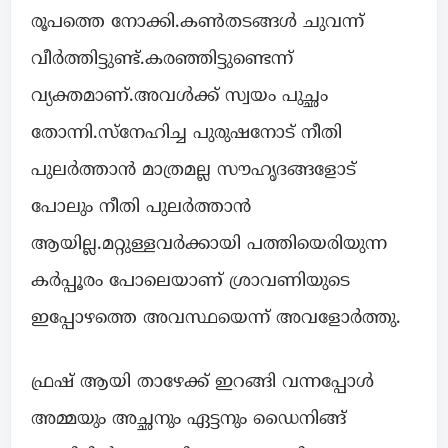
രൂപത്തെ നോക്കി.കൺതടങ്ങൾ ചുവന്ന്
വീർത്തിട്ടുണ്ട്.കരഞ്ഞിട്ടുണ്ടെന്ന്
വ്യക്തമാണ്.അവൾക്ക് സ്വയം പുച്ഛം
തോന്നി.സ്നേഹിച്ച പുരുഷനോട് നീതി
പുലർത്താൻ മാത്രമല്ല സൗഹൃദങ്ങളോട്
പോലും നീതി പുലർത്താൻ
ആയില്ല.മറ്റുള്ളവർക്കായി പത്തിയെരിയുന്ന
കർപ്പൂരം പോലെയാണ് ശ്രാവണിയുടെ
ഇപ്പോഴത്തെ അവസ്ഥയെന്ന് അവളോർത്തു.
ഫ്രഷ് ആയി താഴേക്ക് ഇറങ്ങി വന്നപ്പോൾ
അമ്മയും അച്ഛനും ഏട്ടനും ഡൈനിങ്ങ്