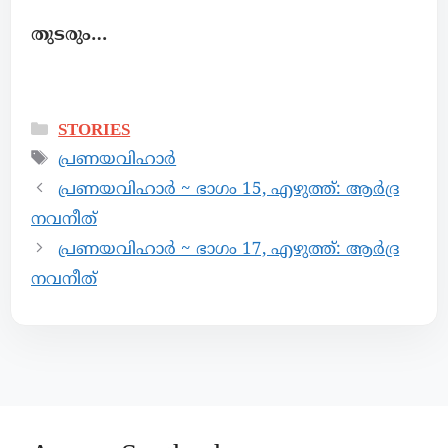
തുടരും…
STORIES
പ്രണയവിഹാർ
പ്രണയവിഹാർ ~ ഭാഗം 15, എഴുത്ത്: ആർദ്ര
നവനീത്
പ്രണയവിഹാർ ~ ഭാഗം 17, എഴുത്ത്: ആർദ്ര
നവനീത്