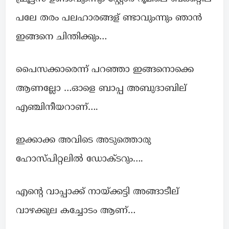
പലേ തരം പലഹാരങ്ങള് ണ്ടാവുംന്നും ഞാൻ
ഇങ്ങനെ ചിന്തിക്കും…
പൈസക്കാരെന്ന് പറഞ്ഞാ ഇങ്ങനൊക്കെ
ആണല്ലോ …ഓളെ ബാപ്പ അബുദാബില്
എഞ്ചിനീയറാണ്….
ഇക്കാക്ക അവിടെ അടുത്തൊരു
ഹോസ്പിറ്റലിൽ ഡോക്ടറും….
എൻ്റെ വാപ്പാക്ക് നായ്ക്കട്ടി അങ്ങാടീല്
വാഴക്കുല കച്ചോടം ആണ്…