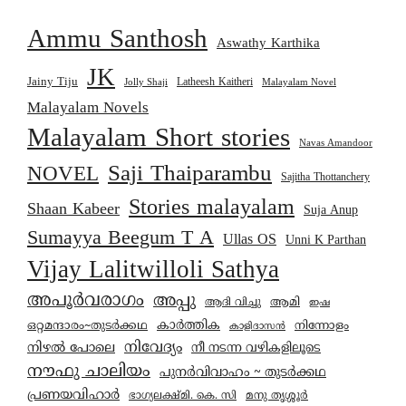
Ammu Santhosh
Aswathy Karthika
JK
Jainy Tiju
Latheesh Kaitheri
Jolly Shaji
Malayalam Novel
Malayalam Novels
Malayalam Short stories
Navas Amandoor
Saji Thaiparambu
NOVEL
Sajitha Thottanchery
Stories malayalam
Shaan Kabeer
Suja Anup
Sumayya Beegum T A
Ullas OS
Unni K Parthan
Vijay Lalitwilloli Sathya
അപൂർവരാഗം
അപ്പു
ആമി
ആദി വിച്ചു
ഇഷ
കാര്‍ത്തിക
ഒറ്റമന്ദാരം~തുടർക്കഥ
നിന്നോളം
കാളിദാസൻ
നിവേദ്യം
നിഴൽ പോലെ
നീ നടന്ന വഴികളിലൂടെ
നൗഫു ചാലിയം
പുനർവിവാഹം ~ തുടർക്കഥ
പ്രണയവിഹാർ
മനു തൃശ്ശൂർ
ഭാഗ്യലക്ഷ്മി. കെ. സി