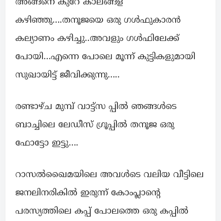
അങ്ങനെ കുറേ കാലങ്ങള്
കഴിഞ്ഞു….തനൂജയെ ഒരു ഗൾഫുകാരൻ
കല്യാണം കഴിച്ചു..അവളും ഗൾഫിലേക്ക്
പോയി…എന്നെ പോലെ മൂന്ന് കുട്ടികളുമായി
സുഖായിട്ട് ജീവിക്കുന്നു…..
രണ്ടാഴ്ച മുമ്പ് വാട്ട്സ പ്പിൽ ഞങ്ങൾടെ
ബാച്ചിലെ ലേഡീസ് ഗ്രൂപ്പിൽ തനൂജ ഒരു
ഫോട്ടോ ഇട്ടു….
റാസൽഖൈമയിലെ അവൾടെ വലിയ വീട്ടിലെ
ജനലിനരികിൽ ഇരുന്ന് കോംപ്ലാൻ്റെ
പരസ്യത്തിലെ കപ്പ് പോലത്തെ ഒരു കപ്പിൽ