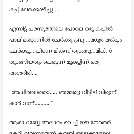
കപ്പിലേക്കൊഴിച്ചു….
എന്നിട്ട് പരസ്യത്തിലെ പോലെ ഒരു കപ്പിൽ
പാല് മറ്റൊന്നിൽ ചേർക്കൂ ബ്രൂ …മധുര മൽപ്പം
ചേർക്കൂ… പിന്നെ മിക്സ് തുടങ്ങൂ…മിക്സ്
തുടങ്ങിയതും പെട്ടെന്ന് മുകളീന്ന് ഒരു
അശരീരി….
“അഫിത്താത്താ….. ഞമ്മളെ വീട്ടില് വിരുന്ന്
കാര് വന്ന്………..”
ആരാ റബ്ബേ അലാറം വെച്ച് ഈ നേരത്ത്
കേറി വരുന്നതെന്ന് കരുതി അടുക്കളേലെ