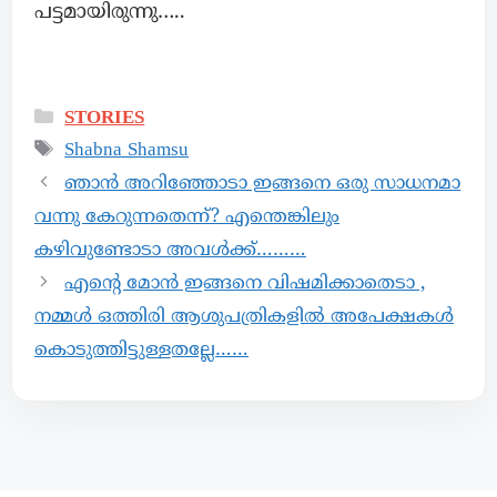
പട്ടമായിരുന്നു…..
STORIES
Shabna Shamsu
ഞാൻ അറിഞ്ഞോടാ ഇങ്ങനെ ഒരു സാധനമാ
വന്നു കേറുന്നതെന്ന്? എന്തെങ്കിലും
കഴിവുണ്ടോടാ അവൾക്ക്………
എൻ്റെ മോൻ ഇങ്ങനെ വിഷമിക്കാതെടാ ,
നമ്മൾ ഒത്തിരി ആശുപത്രികളിൽ അപേക്ഷകൾ
കൊടുത്തിട്ടുള്ളതല്ലേ……