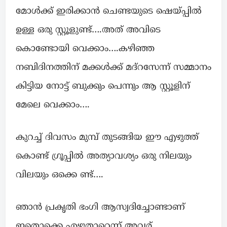
മോൾക്ക് ഇരിക്കാൻ ചെണ്ടയുടെ ഷെയ്പ്പിൽ
ഉള്ള ഒരു സ്റ്റൂളുണ്ട്….അത് അവിടെ
കൊണ്ടോയി വെക്കാം….കഴിഞ്ഞ
നബിദിനത്തിന് മക്കൾക്ക് മദ്റസേന്ന് സമ്മാനം
കിട്ടിയ നോട്ട് ബുക്കും പെന്നും ആ സ്റ്റൂളിന്
മേലെ വെക്കാം….
കുറച്ച് ദിവസം മുമ്പ് തുടങ്ങിയ ഈ എഴുത്ത്
കൊണ്ട് ഗ്രൂപ്പിൽ അത്യാവശ്യം ഒരു നിലയും
വിലയും ഒക്കെ ണ്ട്….
ഞാൻ പ്രകൃതി ഭംഗി ആസ്വദിച്ചോണ്ടാണ്
ഇതൊക്കെ എഴുതാറെന്ന് അവര്