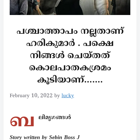
പശ്ചാത്താപം നല്ലതാണ്
ഹരികുമാർ . പക്ഷെ
നിങ്ങൾ ചെയ്തത്
കൊലപാതകശ്രമം
കൂടിയാണ്…….
February 10, 2022
by
lucky
ബ
ലിമൃഗങ്ങൾ
Story written by Sebin Boss J