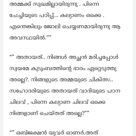
അമ്മക്ക് സുഖമില്ലായിരുന്നു . പിന്നെ
ചേച്ചിയുടെ പഠിപ്പ്… കല്യാണം ഒക്കെ .
എന്തെങ്കിലും ജോലി ചെയ്യണമായിരുന്നു ആ
അവസ്ഥയിൽ.””
“” അതായത്.. നിങ്ങൾ അച്ഛൻ മരിച്ചപ്പോൾ
സ്വയമേ കുടുംബത്തിന്റെ ഭാരം ഏറ്റെടുത്തു
അല്ലെ?. നിങ്ങളുടെ അമ്മയുടെ ചികിത്സ..
സഹോദരിയുടെ അതായത് വാദിയുടെ പഠന
ചിലവ് , പിന്നെ കല്യാണ ചിലവ് ഒക്കെ
നിങ്ങളാണ് ചെയ്തത് അല്ലെ?””
“” ഒബ്ജക്ഷൻ യുവർ ഓണർ.അത്