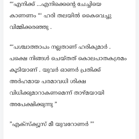
“‘എനിക്ക് …എനിക്കെന്റെ ചേച്ചിയെ
കാണണം “‘ ഹരി തലയിൽ കൈവെച്ചു
വിമ്മിക്കരഞ്ഞു .
“‘പശ്ചാത്താപം നല്ലതാണ് ഹരികുമാർ .
പക്ഷെ നിങ്ങൾ ചെയ്തത് കൊലപാതകശ്രമം
കൂടിയാണ് . യുവർ ഓണർ പ്രതിക്ക്
അർഹമായ പരമാവധി ശിക്ഷ
വിധിക്കുമാറാകണമെന്ന് താഴ്മയായി
അപേക്ഷിക്കുന്നു ”
”എക്സ്ക്യൂസ് മീ യുവറോണർ ”’