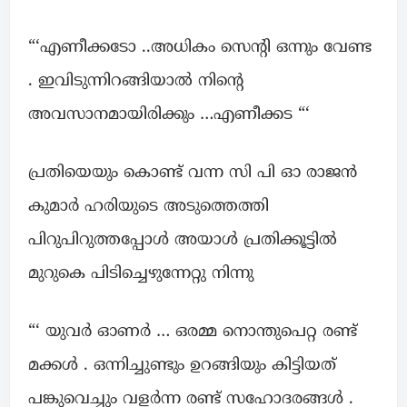
“‘എണീക്കടോ ..അധികം സെന്റി ഒന്നും വേണ്ട
. ഇവിടുന്നിറങ്ങിയാൽ നിന്റെ
അവസാനമായിരിക്കും …എണീക്കട “‘
പ്രതിയെയും കൊണ്ട് വന്ന സി പി ഓ രാജൻ
കുമാർ ഹരിയുടെ അടുത്തെത്തി
പിറുപിറുത്തപ്പോൾ അയാൾ പ്രതിക്കൂട്ടിൽ
മുറുകെ പിടിച്ചെഴുന്നേറ്റു നിന്നു
“‘ യുവർ ഓണർ … ഒരമ്മ നൊന്തുപെറ്റ രണ്ട്‌
മക്കൾ . ഒന്നിച്ചുണ്ടും ഉറങ്ങിയും കിട്ടിയത്
പങ്കുവെച്ചും വളർന്ന രണ്ട് സഹോദരങ്ങൾ .