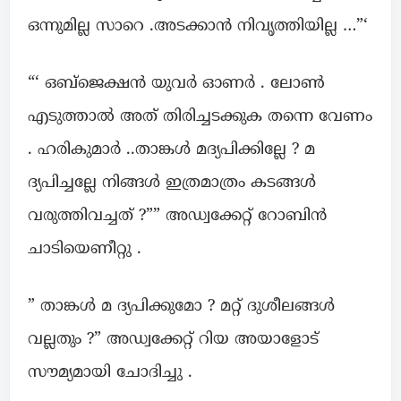
ഒന്നുമില്ല സാറെ .അടക്കാൻ നിവൃത്തിയില്ല …”‘
“‘ ഒബ്ജെക്ഷൻ യുവർ ഓണർ . ലോൺ
എടുത്താൽ അത് തിരിച്ചടക്കുക തന്നെ വേണം
. ഹരികുമാർ ..താങ്കൾ മദ്യപിക്കില്ലേ ? മ
ദ്യപിച്ചല്ലേ നിങ്ങൾ ഇത്രമാത്രം കടങ്ങൾ
വരുത്തിവച്ചത് ?”” അഡ്വക്കേറ്റ് റോബിൻ
ചാടിയെണീറ്റു .
” താങ്കൾ മ ദ്യപിക്കുമോ ? മറ്റ് ദുശീലങ്ങൾ
വല്ലതും ?” അഡ്വക്കേറ്റ് റിയ അയാളോട്
സൗമ്യമായി ചോദിച്ചു .