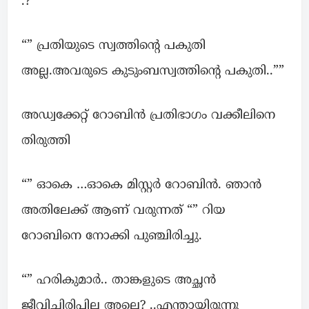
.? “”
“” പ്രതിയുടെ സ്വത്തിന്റെ പകുതി
അല്ല.അവരുടെ കുടുംബസ്വത്തിന്റെ പകുതി..””
അഡ്വക്കേറ്റ് റോബിൻ പ്രതിഭാഗം വക്കീലിനെ
തിരുത്തി
“” ഓകെ …ഓകെ മിസ്റ്റർ റോബിൻ. ഞാൻ
അതിലേക്ക് ആണ് വരുന്നത് “” റിയ
റോബിനെ നോക്കി പുഞ്ചിരിച്ചു.
“” ഹരികുമാർ.. താങ്കളുടെ അച്ഛൻ
ജീവിച്ചിരിപ്പില്ല അല്ലെ? ..എന്തായിരുന്നു