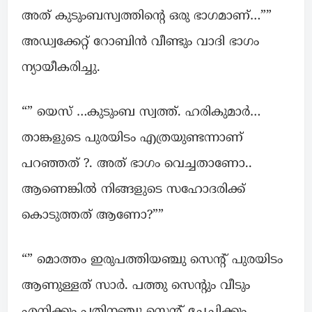
അത് കുടുംബസ്വത്തിന്റെ ഒരു ഭാഗമാണ്…””
അഡ്വക്കേറ്റ് റോബിൻ വീണ്ടും വാദി ഭാഗം
ന്യായീകരിച്ചു.
“” യെസ് …കുടുംബ സ്വത്ത്. ഹരികുമാർ…
താങ്കളുടെ പുരയിടം എത്രയുണ്ടന്നാണ്
പറഞ്ഞത് ?. അത് ഭാഗം വെച്ചതാണോ..
ആണെങ്കിൽ നിങ്ങളുടെ സഹോദരിക്ക്
കൊടുത്തത് ആണോ?””
“” മൊത്തം ഇരുപത്തിയഞ്ചു സെന്റ് പുരയിടം
ആണുള്ളത് സാർ. പത്തു സെന്റും വീടും
എനിക്കും പതിനഞ്ചു സെന്റ് ചേച്ചിക്കും