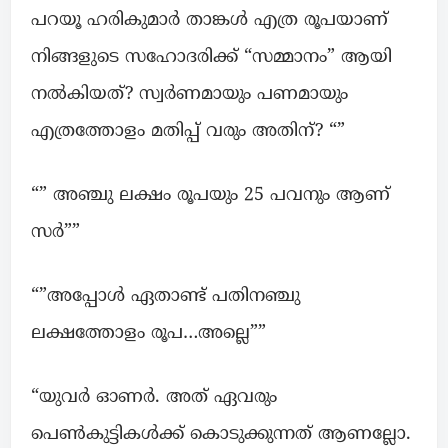
പറയൂ ഹരികുമാർ താങ്കൾ എത്ര രൂപയാണ്
നിങ്ങളുടെ സഹോദരിക്ക് “സമ്മാനം” ആയി
നൽകിയത്? സ്വർണമായും പണമായും
എത്രത്തോളം മതിപ്പ് വരും അതിന്? “”
“” അഞ്ചു ലക്ഷം രൂപയും 25 പവനും ആണ്
സർ””
“”അപ്പോൾ ഏതാണ്ട് പതിനഞ്ചു
ലക്ഷത്തോളം രൂപ…അല്ലെ””
“യുവർ ഓണർ. അത് ഏവരും
പെൺകുട്ടികൾക്ക് കൊടുക്കുന്നത് ആണല്ലോ.