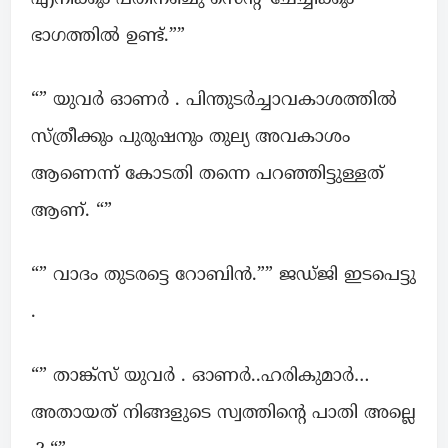
ഭാഗത്തിൽ ഉണ്ട്.””
“” യുവർ ഓണർ . പിന്തുടർച്ചാവകാശത്തിൽ
സ്ത്രീക്കും പുരുഷനും തുല്യ അവകാശം
ആണെന്ന് കോടതി തന്നെ പറഞ്ഞിട്ടുള്ളത്
ആണ്. “”
“” വാദം തുടരട്ടെ റോബിൻ.”” ജഡ്ജി ഇടപെട്ടു
.
“” താങ്ക്സ് യുവർ . ഓണർ..ഹരികുമാർ…
അതായത് നിങ്ങളുടെ സ്വത്തിന്റെ പാതി അല്ലെ