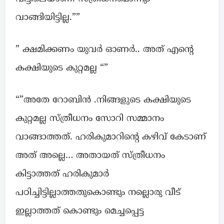
വാങ്ങിയിട്ടില്ല.””
” ക്ഷമിക്കണം യുവർ ഓണർ.. അത് എന്റെ
കക്ഷിയുടെ കുറ്റമല്ല “”
“”അതേ റോബിൻ .നിങ്ങളുടെ കക്ഷിയുടെ
കുറ്റമല്ല സ്ത്രീധനം സോറി സമ്മാനം
വാങ്ങാത്തത്. ഹരികുമാറിന്റെ കഴിവ് കേടാണ്
അത് അല്ലെ… അതായത് സ്ത്രീധനം
കിട്ടാത്തത് ഹരികുമാർ
പഠിച്ചിട്ടില്ലാത്തതുകൊണ്ടും നല്ലൊരു വീട്
ഇല്ലാത്തത് കൊണ്ടും മെച്ചപ്പെട്ട