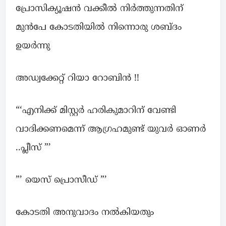
പ്രോസിക്യൂഷൻ വക്കീൽ നിർത്തുന്നതിന്
മുൻപേ കോടതിയിൽ നിന്നൊരു ശബ്ദം
ഉയർന്നു
അഡ്വക്കേറ്റ് റിയാ റോബിൻ !!
“‘എനിക്ക് മിസ്റ്റർ ഹരികുമാറിന് വേണ്ടി
വാദിക്കണമെന്ന് ആഗ്രഹമുണ്ട് യുവർ ഓണർ
..പ്ലീസ് ”’
”’ യെസ് പ്രൊസീഡ് ”’
കോടതി അനുവാദം നൽകിയതും