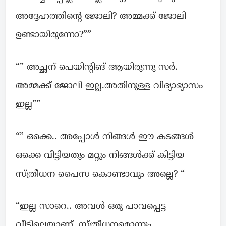
അദ്ദേഹത്തിന്റെ ജോലി? അമ്മക്ക് ജോലി
ഉണ്ടായിരുന്നോ?””
“” അച്ഛന് പെയിന്റിങ് ആയിരുന്നു സർ.
അമ്മക്ക് ജോലി ഇല്ല.അതിനുള്ള വിദ്യാഭ്യാസം
ഇല്ല””
“” ഒക്കെ.. അപ്പോൾ നിങ്ങൾ ഈ കടങ്ങൾ
ഒക്കെ വീട്ടിയതും മറ്റും നിങ്ങൾക്ക് കിട്ടിയ
സ്ത്രീധന പൈസ കൊണ്ടാവും അല്ലെ? “
“ഇല്ല സാറെ.. അവൾ ഒരു പാവപ്പെട്ട
വീട്ടിലെയാണ്. സ്ത്രീധനമൊന്നും