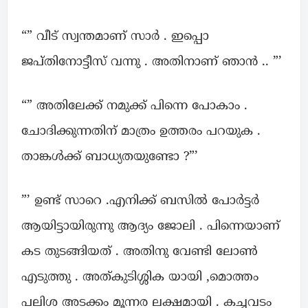
“” വീട് സ്വന്തമാണ് സാർ . ഇപ്പൊ
ജപ്തിനോട്ടീസ് വന്നു . അതിനാണ് ഞാൻ .. ”’
“” അതിലേക്ക് നമുക്ക് പിന്നെ പോകാം .
ചോദിക്കുന്നതിന് മാത്രം ഉത്തരം പറയുക .
താങ്കൾക്ക് ബാധ്യതയുണ്ടോ ?”’
”’ ഉണ്ട് സാറെ .എനിക്ക് ബസിൽ പോർട്ടർ
ആയിട്ടായിരുന്നു ആദ്യം ജോലി . പിന്നെയാണ്
കട തുടങ്ങിയത് . അതിനു വേണ്ടി ലോൺ
എടുത്തു . അത്കുടിശ്ശിക യായി ,മൊത്തം
പലിശ അടക്കം മൂന്നര ലക്ഷമായി . കച്ചവടം