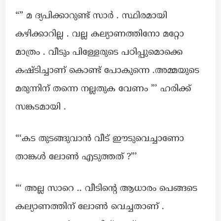
“” മ ദ്യപിക്കാറുണ്ട് സാർ . സ്ഥിരമായി
കഴിക്കാറില്ല . വല്ല കല്യാണത്തിനോ മറ്റോ
മാത്രം . വീടും പിള്ളേരുടെ പഠിപ്പുമൊക്കെ
കഷ്ടിച്ചാണ് കൊണ്ട് പോകുന്നെ .അമ്മയുടെ
മരുന്നിന് തന്നെ നല്ലതുക വേണം ”’ ഹരിക്ക്
സങ്കടമായി .
“‘കട തുടങ്ങുവാൻ വീട് ഈടുവെച്ചാണോ
താങ്കൾ ലോൺ എടുത്തത് ?”’
“‘ അല്ല സാറെ .. വീടിന്റെ ആധാരം പെങ്ങടെ
കല്യാണത്തിന് ലോൺ വെച്ചതാണ് .