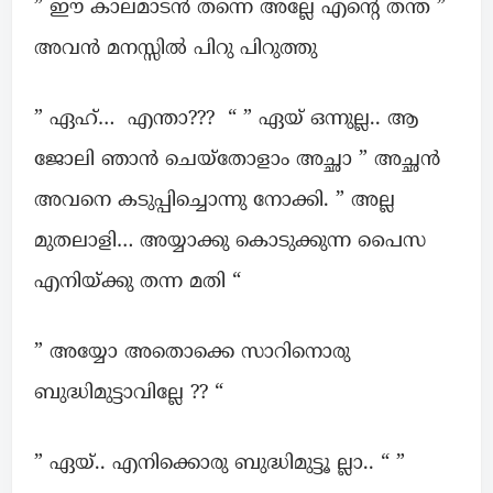
” ഈ കാലമാടൻ തന്നെ അല്ലേ എന്റെ തന്ത ”
അവൻ മനസ്സിൽ പിറു പിറുത്തു
” ഏഹ്… എന്താ??? “ ” ഏയ്‌ ഒന്നുല്ല.. ആ
ജോലി ഞാൻ ചെയ്തോളാം അച്ഛാ ” അച്ഛൻ
അവനെ കടുപ്പിച്ചൊന്നു നോക്കി. ” അല്ല
മുതലാളി… അയ്യാക്കു കൊടുക്കുന്ന പൈസ
എനിയ്ക്കു തന്ന മതി “
” അയ്യോ അതൊക്കെ സാറിനൊരു
ബുദ്ധിമുട്ടാവില്ലേ ?? “
” ഏയ്‌.. എനിക്കൊരു ബുദ്ധിമുട്ടൂ ല്ലാ.. “ ”