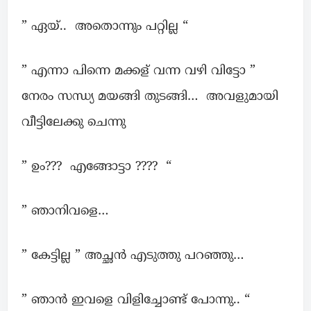
” ഏയ്‌.. അതൊന്നും പറ്റില്ല “
” എന്നാ പിന്നെ മക്കള് വന്ന വഴി വിട്ടോ ”
നേരം സന്ധ്യ മയങ്ങി തുടങ്ങി… അവളുമായി
വീട്ടിലേക്കു ചെന്നു
” ഉം??? എങ്ങോട്ടാ ???? “
” ഞാനിവളെ…
” കേട്ടില്ല ” അച്ഛൻ എടുത്തു പറഞ്ഞു…
” ഞാൻ ഇവളെ വിളിച്ചോണ്ട് പോന്നു.. “