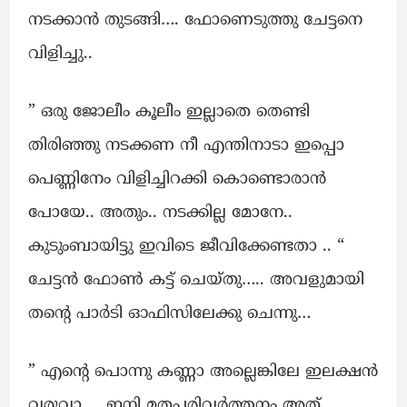
നടക്കാൻ തുടങ്ങി…. ഫോണെടുത്തു ചേട്ടനെ
വിളിച്ചു..
” ഒരു ജോലീം കൂലീം ഇല്ലാതെ തെണ്ടി
തിരിഞ്ഞു നടക്കണ നീ എന്തിനാടാ ഇപ്പൊ
പെണ്ണിനേം വിളിച്ചിറക്കി കൊണ്ടൊരാൻ
പോയേ.. അതും.. നടക്കില്ല മോനേ..
കുടുംബായിട്ടു ഇവിടെ ജീവിക്കേണ്ടതാ .. “
ചേട്ടൻ ഫോൺ കട്ട് ചെയ്‌തു….. അവളുമായി
തന്റെ പാർടി ഓഫിസിലേക്കു ചെന്നു…
” എന്റെ പൊന്നു കണ്ണാ അല്ലെങ്കിലേ ഇലക്ഷൻ
വരുവാ… ഇനി മതപരിവർത്തനം അത്