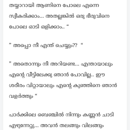
തയ്യാറായി ആണിനെ പോലെ എന്നെ
സ്വീകരിക്കാം… അതല്ലങ്കിൽ ഒരു ഭീരുവിനെ
പോലെ ഓടി ഒളിക്കാം.. “
” അപ്പൊ നീ എന്ത് ചെയ്യും?? “
” അതൊന്നും നീ അറിയണ്ട… എന്തായാലും
എന്റെ വീട്ടിലേക്കു ഞാൻ പോവില്ല.. ഈ
ശരീരം വിറ്റായാലും എന്റെ കുഞ്ഞിനെ ഞാൻ
വളർത്തും “
പാർക്കിലെ ബെഞ്ചിൽ നിന്നും കണ്ണൻ ചാടി
എഴുന്നേറ്റു… അവൻ തലങ്ങും വിലങ്ങും