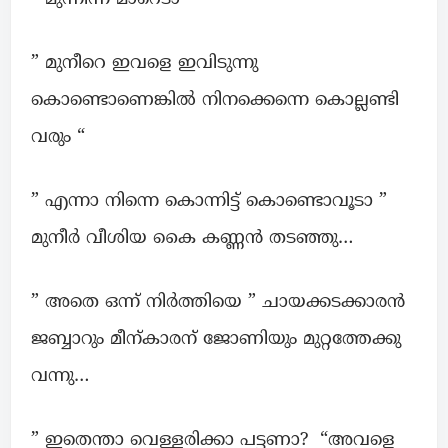
” മുനീറെ ഇവളെ ഇവിടുന്നു
കൊണ്ടൊണെങ്കിൽ നിനക്കെന്നെ കൊല്ലണ്ടി
വരും “
” എന്നാ നിന്നെ കൊന്നിട്ട് കൊണ്ടൊവൂടാ ”
മുനീർ വീശിയ കൈ കണ്ണൻ തടഞ്ഞു…
” അതെ ഒന്ന് നിർത്തിയെ ” ചായക്കടക്കാരൻ
ജബ്ബാറും മീന്കാരന് ജോണിയും മുറ്റത്തേക്കു
വന്നു…
” ഇതെന്താ വെള്ളരിക്കാ പട്ടണാ? “അവളെ