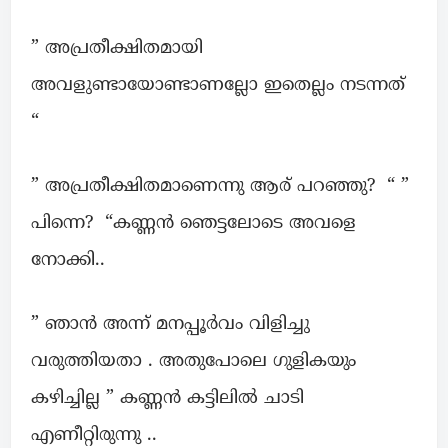
” അപ്രതീക്ഷിതമായി
അവളുണ്ടായോണ്ടാണല്ലോ ഇതെല്ലം നടന്നത്
“
” അപ്രതീക്ഷിതമാണെന്നു ആര് പറഞ്ഞു? “ ”
പിന്നെ? “കണ്ണൻ ഞെട്ടലോടെ അവളെ
നോക്കി..
” ഞാൻ അന്ന് മനപ്പൂർവം വിളിച്ചു
വരുത്തിയതാ . അതുപോലെ ഗുളികയും
കഴിച്ചില്ല ” കണ്ണൻ കട്ടിലിൽ ചാടി
എണീറ്റിരുന്നു ..