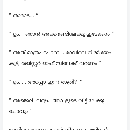
” താരാട… “
” ഉം.. ഞാൻ അക്കൗണ്ടിലേക്കു ഇട്ടേക്കാം “
” അത് മാത്രം പോരാ .. രാവിലെ നിമ്മിയേം
കൂട്ടി രജിസ്റ്റർ ഓഫീസിലേക്ക് വരണം “
” ഉം….. അപ്പൊ ഇന്ന് രാത്രി? “
” അഞ്ജലി വരും.. അവളുടെ വീട്ടിലേക്കു
പോവും “