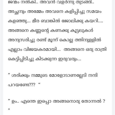
ജന്മം നൽകി.. അവൻ വളർന്നു തുടങ്ങി..
അച്ഛനും അമ്മേം അവനെ കളിപ്പിച്ചു സമയം
കളഞ്ഞു… മീര ബാങ്കിൽ ജോലിക്കു കയറി….
അങ്ങനെ കണ്ണന്റെ കണക്കു കൂട്ടലുകൾ
അനുസരിച്ചു രണ്ട് മൂന്ന് കൊല്ല ത്തിനുള്ളിൽ
എല്ലാം വിജയകരമായി… അങ്ങനെ ഒരു രാത്രി
കെട്ടിപ്പിടിച്ചു കിടക്കുന്ന ഇരുവരും…
” ശരിക്കും നമ്മുടെ മോളോടാണല്ലേടി നന്ദി
പറയണ്ടേ??? “
” ഉം.. എന്തെ ഇപ്പൊ അങ്ങനൊരു തോന്നൽ ?
”