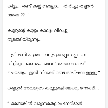
കിട്ടും.. രണ്ട് കയ്യിണ്ടല്ലോ… തിരിച്ചു തല്ലാൻ
മേലെ ?? “
കണ്ണന്റെ കയ്യും കാലും വിറച്ചു
തുടങ്ങിയിരുന്നു…
” പ്രിൻസി എന്തായാലും ഇപ്പൊ ഉപ്പാനെ
വിളിച്ചു കാണും… ഞാൻ ഫോൺ ഓഫ്
ചെയ്തു… ഇനി നിനക്ക് രണ്ട് ഓപ്ഷൻ ഉളളൂ “
കണ്ണൻ അവളുടെ കണ്ണുകളിലേക്കു നോക്കി…
” ഒന്നെങ്കിൽ വരുന്നതെല്ലാം നേരിടാൻ