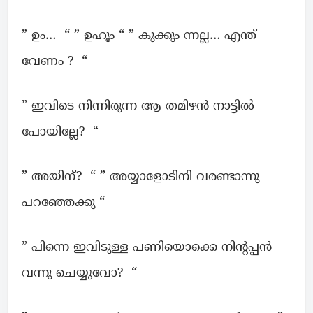
” ഉം… “ ” ഉഹൂം “ ” കുക്കും ന്നല്ല… എന്ത്
വേണം ? “
” ഇവിടെ നിന്നിരുന്ന ആ തമിഴൻ നാട്ടിൽ
പോയില്ലേ? “
” അയിന്? “ ” അയ്യാളോടിനി വരണ്ടാന്നു
പറഞ്ഞേക്കു “
” പിന്നെ ഇവിടുള്ള പണിയൊക്കെ നിന്റപ്പൻ
വന്നു ചെയ്യുവോ? “