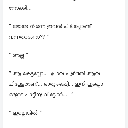
നോക്കി…
” മോളേ നിന്നെ ഇവൻ പിടിച്ചോണ്ട്
വന്നതാണോ?? “
” അല്ല “
” ആ കേട്ടല്ലോ… പ്രായ പൂർത്തി ആയ
പിള്ളേരാണ്… ഓരു കെട്ടി… ഇനി ഇപ്പൊ
ഒരുടെ പാട്ടിനു വിട്ടേക്ക്… “
” ഇല്ലെങ്കിൽ “