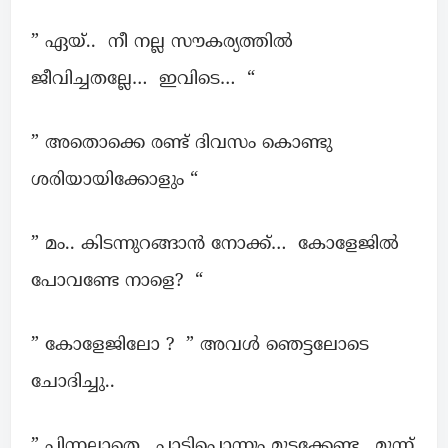
” ഏയ്‌.. നീ നല്ല സൗകര്യത്തിൽ
ജീവിച്ചതല്ലേ… ഇവിടെ… “
” അതൊക്കെ രണ്ട് ദിവസം കൊണ്ടു
ശരിയായിക്കോളും “
” മം.. കിടന്നുറങ്ങാൻ നോക്ക്… കോളേജിൽ
പോവണ്ടേ നാളെ? “
” കോളേജിലോ ? ” അവൾ ഞെട്ടലോടെ
ചോദിച്ചു..
” പിന്നല്ലാതെ.. പാടിപ്പൊന്നും മുടക്കേണ്ട.. മൂന്ന്