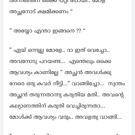
അന്നങ്ങനെ ഒക്കെ പറ്റി പോയി.. മോള്
അച്ഛനോട് ക്ഷമിക്കണം “
” അയ്യോ എന്താ ഇങ്ങനെ ?? “
” ഏയ്‌ ഒന്നുല്ല മോളേ.. ദാ ഇത് വെച്ചോ..
അവനോടു പറയണ്ട… എന്തെലും ഒക്കെ
ആവശ്യം കാണില്ലേ ” അച്ഛൻ അവൾക്കു
നേരെ ഒരു കവർ നീട്ടി…” വാങ്ങിച്ചോ… സ്വന്തം
അച്ഛൻ തരുന്നതാന്നു കരുതിയ മതി.. അവന്റെ
കല്യാണത്തിന് കരുതി വെച്ചിരുന്നതാ…
മോൾക്ക് ആവശ്യം വരും.. അവളതു വാങ്ങി…