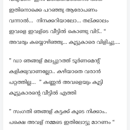
ഇതിനൊക്കെ പറഞ്ഞു ആരോപണം
വന്നാൽ… നിനക്കറിയാലോ… തല്ക്കാലം
ഇവളെ ഇവള്ടെ വീട്ടിൽ കൊണ്ടു വിട്.. “
അവരും കയ്യൊഴിഞ്ഞു… കൂട്ടുകാരെ വിളിച്ചു….
” ഡാ ഞങ്ങള് മലപ്പുറത്ത് ടൂർണമെന്റ്
കളിക്കുവാണല്ലോ.. കഴിയാതെ വരാൻ
പറ്റത്തില്ല… ” കണ്ണൻ അവളെയും കൂട്ടി
കൂട്ടുകാരന്റെ വീട്ടിൽ എത്തി
” സംഗതി ഞങ്ങള് കട്ടക്ക് കൂടെ നിക്കാം..
പക്ഷെ അവള് നമ്മടെ ഇതിലോട്ടു മാറണം “