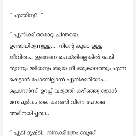
” എന്തിനു? “
” എനിക്ക് ഒരൊറ്റ ചിന്തയെ
ഉണ്ടായിരുന്നുള്ള… നിന്റെ കൂടെ ഉള്ള
ജീവിതം.. ഇങ്ങനെ ചെയ്തില്ലെങ്കിൽ പേടി
തൂറനും മടിയനും ആയ നീ ഒരുകാലത്തും എന്ന
കെട്ടാൻ പോണില്ലാന്ന് എനിക്കറിയാം…
പ്രെഗ്നൻസി ഉറപ്പ് വരുത്തി കഴിഞ്ഞു ഞാൻ
മനഃപൂർവം തല കറങ്ങി വീണ പോലെ
അഭിനയിച്ചതാ..
” എടി ദുഷ്ടി.. നിനക്കിത്രേം ബുദ്ധി