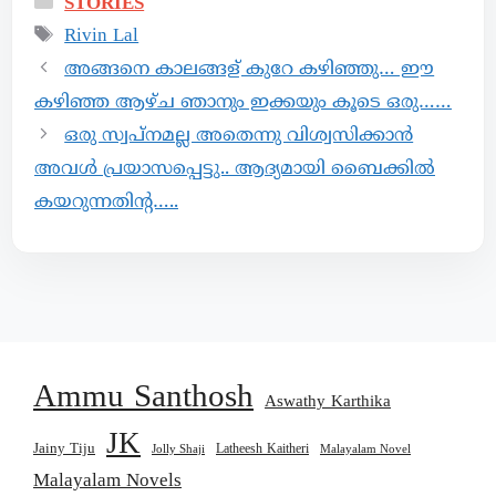
STORIES
Rivin Lal
അങ്ങനെ കാലങ്ങള് കുറേ കഴിഞ്ഞു… ഈ
കഴിഞ്ഞ ആഴ്ച ഞാനും ഇക്കയും കൂടെ ഒരു……
ഒരു സ്വപ്നമല്ല അതെന്നു വിശ്വസിക്കാൻ
അവൾ പ്രയാസപ്പെട്ടു.. ആദ്യമായി ബൈക്കിൽ
കയറുന്നതിന്റ…..
Ammu Santhosh
Aswathy Karthika
JK
Jainy Tiju
Latheesh Kaitheri
Jolly Shaji
Malayalam Novel
Malayalam Novels