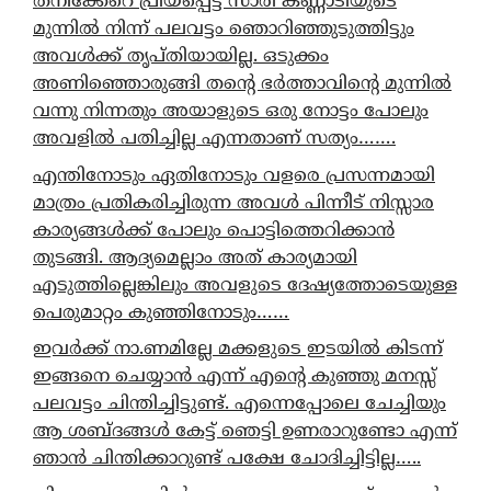
തനിക്കേറെ പ്രിയപ്പെട്ട സാരി കണ്ണാടിയുടെ
മുന്നിൽ നിന്ന് പലവട്ടം ഞൊറിഞ്ഞുടുത്തിട്ടും
അവൾക്ക് തൃപ്തിയായില്ല. ഒടുക്കം
അണിഞ്ഞൊരുങ്ങി തന്റെ ഭർത്താവിന്റെ മുന്നിൽ
വന്നു നിന്നതും അയാളുടെ ഒരു നോട്ടം പോലും
അവളിൽ പതിച്ചില്ല എന്നതാണ് സത്യം…….
എന്തിനോടും ഏതിനോടും വളരെ പ്രസന്നമായി
മാത്രം പ്രതികരിച്ചിരുന്ന അവൾ പിന്നീട് നിസ്സാര
കാര്യങ്ങൾക്ക് പോലും പൊട്ടിത്തെറിക്കാൻ
തുടങ്ങി. ആദ്യമെല്ലാം അത് കാര്യമായി
എടുത്തില്ലെങ്കിലും അവളുടെ ദേഷ്യത്തോടെയുള്ള
പെരുമാറ്റം കുഞ്ഞിനോടും……
ഇവർക്ക് നാ.ണമില്ലേ മക്കളുടെ ഇടയിൽ കിടന്ന്
ഇങ്ങനെ ചെയ്യാൻ എന്ന് എന്റെ കുഞ്ഞു മനസ്സ്
പലവട്ടം ചിന്തിച്ചിട്ടുണ്ട്. എന്നെപ്പോലെ ചേച്ചിയും
ആ ശബ്ദങ്ങൾ കേട്ട് ഞെട്ടി ഉണരാറുണ്ടോ എന്ന്
ഞാൻ ചിന്തിക്കാറുണ്ട് പക്ഷേ ചോദിച്ചിട്ടില്ല…..