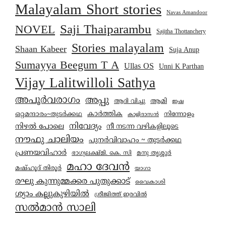
Malayalam Short stories
Navas Amandoor
Saji Thaiparambu
NOVEL
Sajitha Thottanchery
Stories malayalam
Shaan Kabeer
Suja Anup
Sumayya Beegum T A
Ullas OS
Unni K Parthan
Vijay Lalitwilloli Sathya
അപൂർവരാഗം
അപ്പു
ആമി
ആദി വിച്ചു
ഇഷ
കാര്‍ത്തിക
ഒറ്റമന്ദാരം~തുടർക്കഥ
നിന്നോളം
കാളിദാസൻ
നിവേദ്യം
നിഴൽ പോലെ
നീ നടന്ന വഴികളിലൂടെ
നൗഫു ചാലിയം
പുനർവിവാഹം ~ തുടർക്കഥ
പ്രണയവിഹാർ
മനു തൃശ്ശൂർ
ഭാഗ്യലക്ഷ്മി. കെ. സി
മഹാ ദേവൻ
മഷ്ഹൂദ് തിരൂർ
യാഗാ
രഘു കുന്നുമ്മക്കര പുതുക്കാട്
വൈകാശി
ശ്യാം കല്ലുകുഴിയിൽ
ശ്രീജിത്ത് ഇരവിൽ
സൽമാൻ സാലി