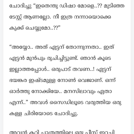
ചോദിച്ചു “ഇതെന്തു ഡിഷാ മോളെ..?? മുടിഞ്ഞ
ടേസ്റ്റ് ആണല്ലോ. നീ ഇത്ര നന്നായൊക്കെ
കുക്ക് ചെയ്യുമോ..??”
“അയ്യോ.. അത് ഏട്ടന് തോന്നുന്നതാ.. ഇത്
ഏട്ടൻ മുൻപും രുചിച്ചിട്ടുണ്ട്. ഞാൻ കൂടെ
ഇല്ലാത്തപ്പോൾ.. ഒരുപാട് തവണ..! ഏട്ടന്
ഭയങ്കര ഇഷ്ടമുള്ള നോൺ വെജാണ്. ഒന്ന്
ഓർത്തു നോക്കിയേ.. മനസിലാവും ഏതാ
എന്ന്..” അവൾ സൈഡിലൂടെ വരുത്തിയ ഒരു
കള്ള ചിരിയോടെ ചോദിച്ചു.
അവൻ കറി പാത്രത്തിലെ ഒരു പീസ് ഇറച്ചി