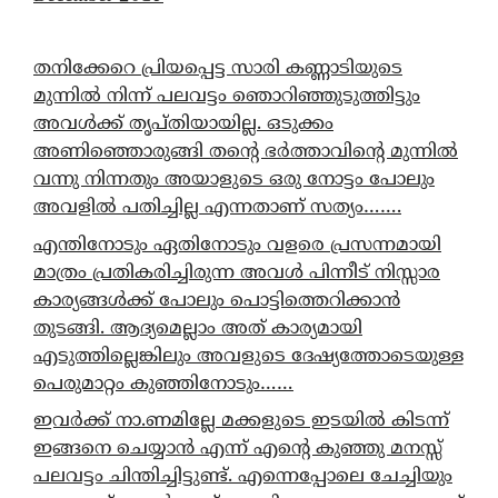
തനിക്കേറെ പ്രിയപ്പെട്ട സാരി കണ്ണാടിയുടെ
മുന്നിൽ നിന്ന് പലവട്ടം ഞൊറിഞ്ഞുടുത്തിട്ടും
അവൾക്ക് തൃപ്തിയായില്ല. ഒടുക്കം
അണിഞ്ഞൊരുങ്ങി തന്റെ ഭർത്താവിന്റെ മുന്നിൽ
വന്നു നിന്നതും അയാളുടെ ഒരു നോട്ടം പോലും
അവളിൽ പതിച്ചില്ല എന്നതാണ് സത്യം…….
എന്തിനോടും ഏതിനോടും വളരെ പ്രസന്നമായി
മാത്രം പ്രതികരിച്ചിരുന്ന അവൾ പിന്നീട് നിസ്സാര
കാര്യങ്ങൾക്ക് പോലും പൊട്ടിത്തെറിക്കാൻ
തുടങ്ങി. ആദ്യമെല്ലാം അത് കാര്യമായി
എടുത്തില്ലെങ്കിലും അവളുടെ ദേഷ്യത്തോടെയുള്ള
പെരുമാറ്റം കുഞ്ഞിനോടും……
ഇവർക്ക് നാ.ണമില്ലേ മക്കളുടെ ഇടയിൽ കിടന്ന്
ഇങ്ങനെ ചെയ്യാൻ എന്ന് എന്റെ കുഞ്ഞു മനസ്സ്
പലവട്ടം ചിന്തിച്ചിട്ടുണ്ട്. എന്നെപ്പോലെ ചേച്ചിയും