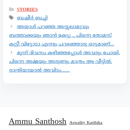
STORIES
ബഷീർ ബച്ചി
അയാൾ പറഞ്ഞ അസ്സലാമുവും
ബത്താക്കയും ഞാൻ കേട്ടു .. പിന്നെ തോമസ്
കുട്ടീ വിട്ടോടാ എന്നും പറഞ്ഞൊരു ഓട്ടമാണ്…
മൂന്ന് ദിവസം കഴിഞ്ഞപ്പോൾ അവരും പോയി.
പിന്നെ അമ്മയും അരുണും മാത്രം ആ വീട്ടിൽ.
രാത്രിയായാൽ അവിടം……
Ammu Santhosh
Aswathy Karthika