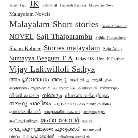
JK
Jainy Tiju
Latheesh Kaitheri
Jolly Shaji
Malayalam Novel
Malayalam Novels
Malayalam Short stories
Navas Amandoor
Saji Thaiparambu
NOVEL
Sajitha Thottanchery
Stories malayalam
Shaan Kabeer
Suja Anup
Sumayya Beegum T A
Ullas OS
Unni K Parthan
Vijay Lalitwilloli Sathya
അപൂർവരാഗം
അപ്പു
ആമി
ആദി വിച്ചു
ഇഷ
കാര്‍ത്തിക
ഒറ്റമന്ദാരം~തുടർക്കഥ
നിന്നോളം
കാളിദാസൻ
നിവേദ്യം
നിഴൽ പോലെ
നീ നടന്ന വഴികളിലൂടെ
നൗഫു ചാലിയം
പുനർവിവാഹം ~ തുടർക്കഥ
പ്രണയവിഹാർ
മനു തൃശ്ശൂർ
ഭാഗ്യലക്ഷ്മി. കെ. സി
മഹാ ദേവൻ
മഷ്ഹൂദ് തിരൂർ
യാഗാ
രഘു കുന്നുമ്മക്കര പുതുക്കാട്
വൈകാശി
ശ്യാം കല്ലുകുഴിയിൽ
ശ്രീജിത്ത് ഇരവിൽ