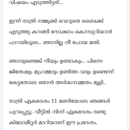
വിഷയം എടുത്തിട്ടത്…
ഇന്ന് രാത്രി നമ്മുക്ക് വെറുതെ ബൈക്ക്
എടുത്തു കറങ്ങി നോക്കാം കൊമ്പുറിയാൻ
പാറയിലൂടെ.. ഞാനില്ല നീ പോയ മതി.
ഞാനുണ്ടെങ്കി നീയും ഉണ്ടാകും.. പിന്നെ
ജിതേഷും മുഹമ്മദും ഉണ്ട്അ വരും ഉണ്ടെന്ന്
കേട്ടതോടെ ഞാൻ അർദ്ധസമ്മതം മൂളി..
രാത്രി ഏകദേശം 11 മണിയോടെ ഞങ്ങൾ
പുറപ്പെട്ടു. വീട്ടിൽ നിന്ന് ഏകദേശം രണ്ടു
കിലോമീറ്റർ മാറിയാണ് ഈ പ്രദേശം.