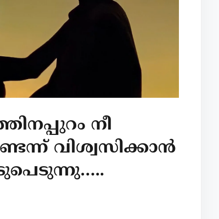
്തിനപ്പുറം നീ
െന്ന് വിശ്വസിക്കാന്‍
ുപെടുന്നു…..