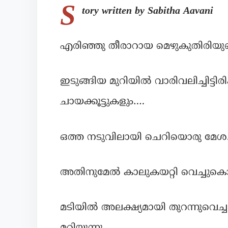
S
tory written by Sabitha Aavani
എരിഞ്ഞു തീരാറായ മെഴുകുതിരിയുടെ
ഇടുങ്ങിയ മുറിയിൽ വാരിവലിച്ചിട്ടിര
ചായക്കൂട്ടുകളും….
ഒത്ത നടുവിലായി ചെറിയൊരു മേശ
അതിനുമേൽ കാലുകയറ്റി വെച്ചുകൊണ
മടിയിൽ അലക്ഷ്യമായി തുറന്നുവെച