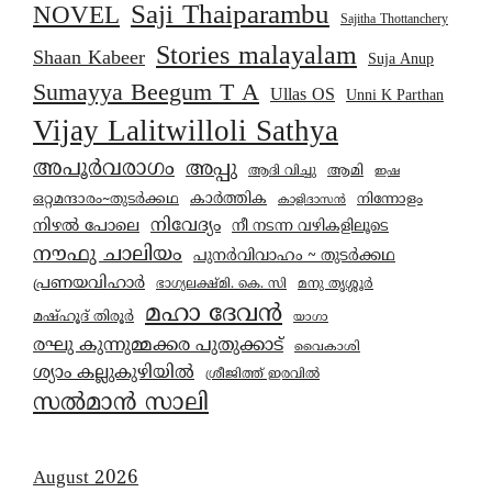
Saji Thaiparambu
NOVEL
Sajitha Thottanchery
Stories malayalam
Shaan Kabeer
Suja Anup
Sumayya Beegum T A
Ullas OS
Unni K Parthan
Vijay Lalitwilloli Sathya
അപൂർവരാഗം
അപ്പു
ആമി
ആദി വിച്ചു
ഇഷ
കാര്‍ത്തിക
ഒറ്റമന്ദാരം~തുടർക്കഥ
നിന്നോളം
കാളിദാസൻ
നിവേദ്യം
നിഴൽ പോലെ
നീ നടന്ന വഴികളിലൂടെ
നൗഫു ചാലിയം
പുനർവിവാഹം ~ തുടർക്കഥ
പ്രണയവിഹാർ
മനു തൃശ്ശൂർ
ഭാഗ്യലക്ഷ്മി. കെ. സി
മഹാ ദേവൻ
മഷ്ഹൂദ് തിരൂർ
യാഗാ
രഘു കുന്നുമ്മക്കര പുതുക്കാട്
വൈകാശി
ശ്യാം കല്ലുകുഴിയിൽ
ശ്രീജിത്ത് ഇരവിൽ
സൽമാൻ സാലി
August 2026