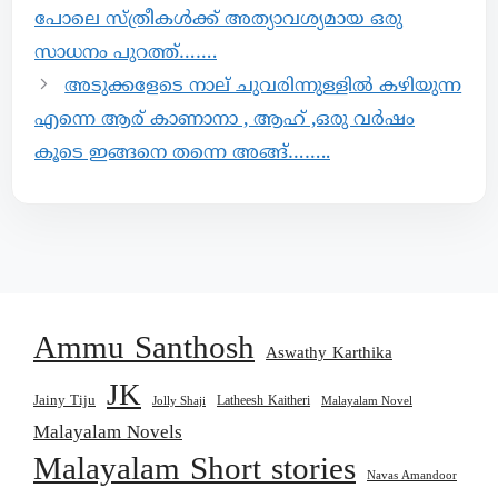
പോലെ സ്ത്രീകൾക്ക് അത്യാവശ്യമായ ഒരു
സാധനം പുറത്ത്…….
അടുക്കളേടെ നാല് ചുവരിന്നുള്ളിൽ കഴിയുന്ന
എന്നെ ആര് കാണാനാ , ആഹ് ,ഒരു വർഷം
കൂടെ ഇങ്ങനെ തന്നെ അങ്ങ്……..
Ammu Santhosh
Aswathy Karthika
JK
Jainy Tiju
Latheesh Kaitheri
Jolly Shaji
Malayalam Novel
Malayalam Novels
Malayalam Short stories
Navas Amandoor