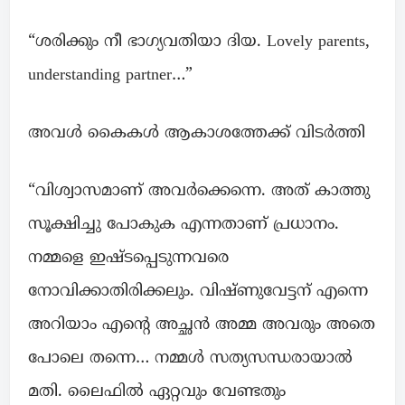
“ശരിക്കും നീ ഭാഗ്യവതിയാ ദിയ. Lovely parents,
understanding partner…”
അവൾ കൈകൾ ആകാശത്തേക്ക് വിടർത്തി
“വിശ്വാസമാണ് അവർക്കെന്നെ. അത് കാത്തു
സൂക്ഷിച്ചു പോകുക എന്നതാണ് പ്രധാനം.
നമ്മളെ ഇഷ്ടപ്പെടുന്നവരെ
നോവിക്കാതിരിക്കലും. വിഷ്ണുവേട്ടന് എന്നെ
അറിയാം എന്റെ അച്ഛൻ അമ്മ അവരും അതെ
പോലെ തന്നെ… നമ്മൾ സത്യസന്ധരായാൽ
മതി. ലൈഫിൽ ഏറ്റവും വേണ്ടതും