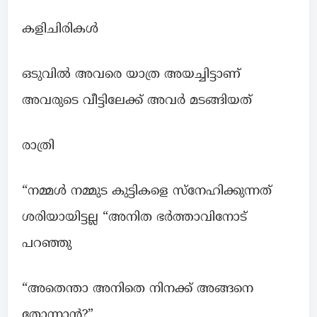
കളിചിരികൾ
ഒടുവിൽ അവരെ യാത്ര അയച്ചിട്ടാണ്‌
അവരുടെ വീട്ടിലേക്ക് അവർ മടങ്ങിയത്
രാത്രി
“നമ്മൾ നമ്മുട കുട്ടികളെ സ്നേഹിക്കുന്നത്
ശരിയായിട്ടല്ല “അനിത ഭർത്താവിനോട്
പറഞ്ഞു
“അതെന്താ അനിതെ നിനക്ക് അങ്ങനെ
തോന്നാൻ?”