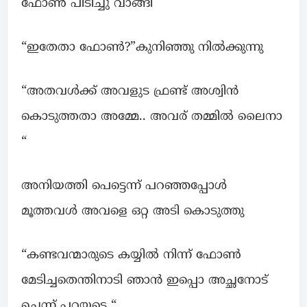
ഫോൺ പിടിച്ചു വാങ്ങി
“ഇതേതാ ഫോൺ?”കുനിഞ്ഞു നിൽക്കുന്നു
“അതവൾക്ക് അവളുട ഫ്രണ്ട് അശ്വിൻ
കൊടുത്തതാ അമ്മേ.. അവര് തമ്മിൽ ലൈനാ
“
അനിയത്തി പെട്ടെന്ന് പറഞ്ഞപ്പോൾ
മൂത്തവൾ അവളെ ഒറ്റ അടി കൊടുത്തു
“കണ്ടവന്മാരുടെ കയ്യിൽ നിന്ന് ഫോൺ
മേടിച്ചതെന്തിനാടി ഞാൻ ഇപ്പൊ അച്ഛനോട്
ചെന്ന് പറയട്ടെ “