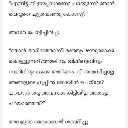
“എന്നിട്ട് നീ ഇപ്പോഴാണോ പറയുന്നേ? ഞാൻ
വെറുതെ എത്ര മഞ്ഞു കൊണ്ടു?”
അവൾ പൊട്ടിച്ചിരിച്ചു
“ഞാൻ അറിഞ്ഞോ?നീ മഞ്ഞും മഴയുമൊക്ക
കൊള്ളുന്നത്?അമലിനും ജിഷ്ണുവിനും
സഹീറിനും ഒക്കെ അറിയാം. നീ താമസിച്ചല്ലേ
ഞങ്ങളുടെ ഗ്രൂപ്പിൽ ജോയിൻ ചെയ്തേ?
പറയാൻ ഒരു അവസരം കിട്ടിയില്ല അതല്ലേ
പറയാഞ്ഞത്?”
അവളുടെ മൊബൈൽ ശബ്ദിച്ചു