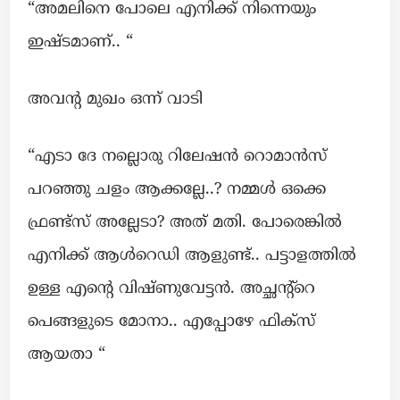
“അമലിനെ പോലെ എനിക്ക് നിന്നെയും
ഇഷ്ടമാണ്.. “
അവന്റ മുഖം ഒന്ന് വാടി
“എടാ ദേ നല്ലൊരു റിലേഷൻ റൊമാൻസ്
പറഞ്ഞു ചളം ആക്കല്ലേ..? നമ്മൾ ഒക്കെ
ഫ്രണ്ട്സ് അല്ലേടാ? അത് മതി. പോരെങ്കിൽ
എനിക്ക് ആൾറെഡി ആളുണ്ട്.. പട്ടാളത്തിൽ
ഉള്ള എന്റെ വിഷ്ണുവേട്ടൻ. അച്ഛന്റ്റെ
പെങ്ങളുടെ മോനാ.. എപ്പോഴേ ഫിക്സ്
ആയതാ “