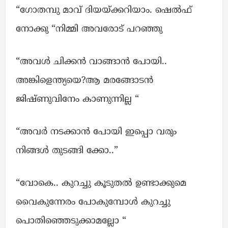
“ഗോതമ്പു മാവ് ദിയയ്ക്കറിയാം. ഷെൽഫ്
നോക്കു “നിമ്മി അവരോട് പറഞ്ഞു
“അവൾ ചിക്കൻ വാങ്ങാൻ പോയി..
അങ്കിളെന്ത്യയെ?ആ മരങ്ങോടൻ
ജിഷ്ണുവിനേം കാണുന്നില്ല “
“അവർ നടക്കാൻ പോയി ഇപ്പൊ വരും
നിങ്ങൾ തുടങ്ങി ക്കോ..”
“വോകെ.. കുറച്ചു കൂടുതൽ ഉണ്ടാക്കുമെ
വൈകുന്നേരം പോകുമ്പോൾ കുറച്ചു
പൊതിഞ്ഞെടുക്കാമല്ലോ “