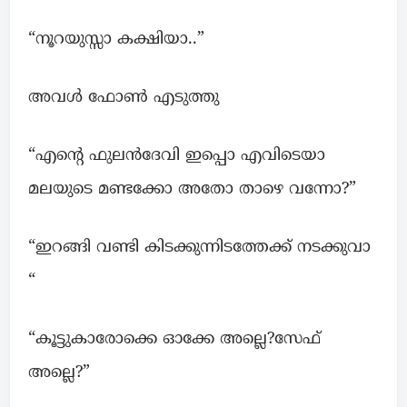
“നൂറയുസ്സാ കക്ഷിയാ..”
അവൾ ഫോൺ എടുത്തു
“എന്റെ ഫുലൻദേവി ഇപ്പൊ എവിടെയാ
മലയുടെ മണ്ടക്കോ അതോ താഴെ വന്നോ?”
“ഇറങ്ങി വണ്ടി കിടക്കുന്നിടത്തേക്ക് നടക്കുവാ
“
“കൂട്ടുകാരോക്കെ ഓക്കേ അല്ലെ?സേഫ്
അല്ലെ?”