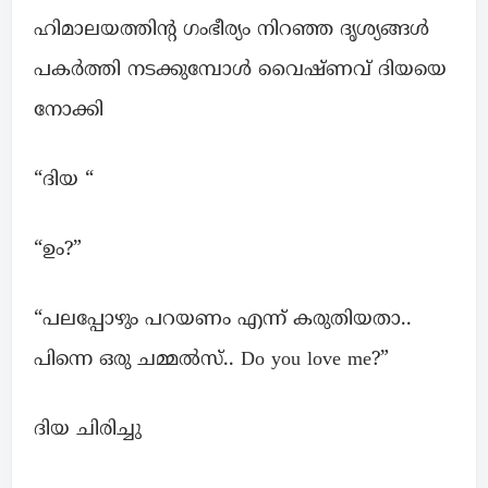
ഹിമാലയത്തിന്റ ഗംഭീര്യം നിറഞ്ഞ ദൃശ്യങ്ങൾ
പകർത്തി നടക്കുമ്പോൾ വൈഷ്ണവ് ദിയയെ
നോക്കി
“ദിയ “
“ഉം?”
“പലപ്പോഴും പറയണം എന്ന് കരുതിയതാ..
പിന്നെ ഒരു ചമ്മൽസ്.. Do you love me?”
ദിയ ചിരിച്ചു