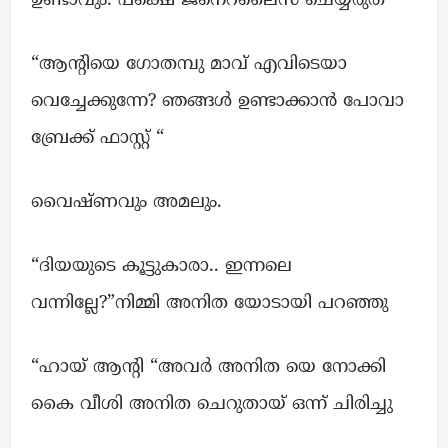
ഉണ്ടാവും. പക്ഷെ ജനെറലൈസ് ചെയ്യരുത് “
“ആന്റിയെ ഗോതമ്പു മാവ് എവിടെയാ
വെച്ചേക്കുന്നേ? ഞങ്ങൾ ഉണ്ടാക്കാൻ പോവാ
ബ്രേക്ക്‌ ഫാസ്റ്റ് “
വൈഷ്ണവും അമലും.
“ദിയയുടെ കൂട്ടുകാരാ.. ഇന്നലെ
വന്നില്ലേ?”നിമ്മി അനിത യോടായി പറഞ്ഞു
“ഹായ് ആന്റി “അവർ അനിത യെ നോക്കി
കൈ വീശി അനിത ചെറുതായ് ഒന്ന് ചിരിച്ചു