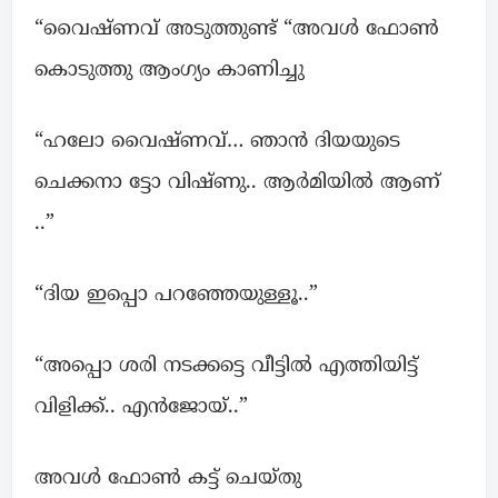
“വൈഷ്ണവ് അടുത്തുണ്ട് “അവൾ ഫോൺ
കൊടുത്തു ആംഗ്യം കാണിച്ചു
“ഹലോ വൈഷ്ണവ്… ഞാൻ ദിയയുടെ
ചെക്കനാ ട്ടോ വിഷ്ണു.. ആർമിയിൽ ആണ്
..”
“ദിയ ഇപ്പൊ പറഞ്ഞേയുള്ളൂ..”
“അപ്പൊ ശരി നടക്കട്ടെ വീട്ടിൽ എത്തിയിട്ട്
വിളിക്ക്.. എൻജോയ്..”
അവൾ ഫോൺ കട്ട്‌ ചെയ്തു