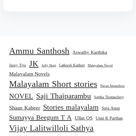
Ammu Santhosh
Aswathy Karthika
JK
Jainy Tiju
Latheesh Kaitheri
Jolly Shaji
Malayalam Novel
Malayalam Novels
Malayalam Short stories
Navas Amandoor
Saji Thaiparambu
NOVEL
Sajitha Thottanchery
Stories malayalam
Shaan Kabeer
Suja Anup
Sumayya Beegum T A
Ullas OS
Unni K Parthan
Vijay Lalitwilloli Sathya