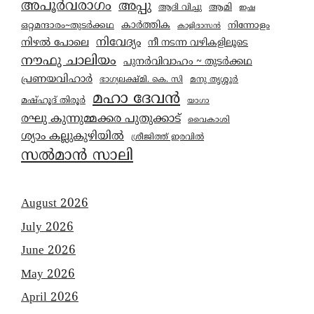
അപൂർവരാഗം
അപ്പു
ആമി
ആദി വിച്ചു
ഇഷ
കാര്‍ത്തിക
ഒറ്റമന്ദാരം~തുടർക്കഥ
നിന്നോളം
കാളിദാസൻ
നിവേദ്യം
നിഴൽ പോലെ
നീ നടന്ന വഴികളിലൂടെ
നൗഫു ചാലിയം
പുനർവിവാഹം ~ തുടർക്കഥ
പ്രണയവിഹാർ
മനു തൃശ്ശൂർ
ഭാഗ്യലക്ഷ്മി. കെ. സി
മഹാ ദേവൻ
മഷ്ഹൂദ് തിരൂർ
യാഗാ
രഘു കുന്നുമ്മക്കര പുതുക്കാട്
വൈകാശി
ശ്യാം കല്ലുകുഴിയിൽ
ശ്രീജിത്ത് ഇരവിൽ
സൽമാൻ സാലി
August 2026
July 2026
June 2026
May 2026
April 2026