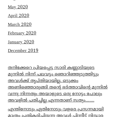
May 2020
April 2020
March 2020
February 2020
January 2020
December 2019
തനിക്കേറെ പ്രിയപ്പെട്ട സാരി കണ്ണാടിയുടെ
മുന്നിൽ നിന്ന് പലവട്ടം ഞൊറിഞ്ഞുടുത്തിട്ടും
അവൾക്ക് തൃപ്തിയായില്ല. ഒടുക്കം
അണിഞ്ഞൊരുങ്ങി തന്റെ ഭർത്താവിന്റെ മുന്നിൽ
വന്നു നിന്നതും അയാളുടെ ഒരു നോട്ടം പോലും
അവളിൽ പതിച്ചില്ല എന്നതാണ് സത്യം…….
എന്തിനോടും ഏതിനോടും വളരെ പ്രസന്നമായി
മാത്രം പ്രതികരിച്ചിരുന്ന അവൾ പിന്നീട് നിസ്സാര