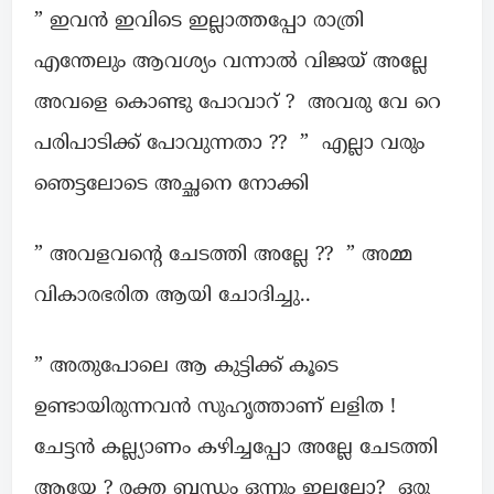
” ഇവൻ ഇവിടെ ഇല്ലാത്തപ്പോ രാത്രി
എന്തേലും ആവശ്യം വന്നാൽ വിജയ് അല്ലേ
അവളെ കൊണ്ടു പോവാറ് ? അവരു വേ റെ
പരിപാടിക്ക് പോവുന്നതാ ?? ” എല്ലാ വരും
ഞെട്ടലോടെ അച്ഛനെ നോക്കി
” അവളവന്റെ ചേടത്തി അല്ലേ ?? ” അമ്മ
വികാരഭരിത ആയി ചോദിച്ചു..
” അതുപോലെ ആ കുട്ടിക്ക് കൂടെ
ഉണ്ടായിരുന്നവൻ സുഹൃത്താണ് ലളിത !
ചേട്ടൻ കല്ല്യാണം കഴിച്ചപ്പോ അല്ലേ ചേടത്തി
ആയേ ? രക്ത ബന്ധം ഒന്നും ഇല്ലല്ലോ? ഒരു