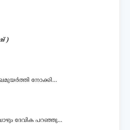
് )
ഖമുയർത്തി നോക്കി…
മ്പോഴും ദേവിക പറഞ്ഞു…