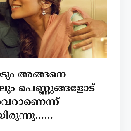
ടും അങ്ങനെ
ും പെണ്ണുങ്ങളോട്
ഓവറാണെന്ന്
ിരുന്നു……