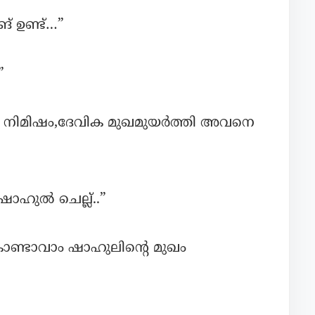
ങ് ഉണ്ട്…”
”
നിയ നിമിഷം,ദേവിക മുഖമുയർത്തി അവനെ
ഷാഹുൽ ചെല്ല്..”
കൊണ്ടാവാം ഷാഹുലിന്റെ മുഖം