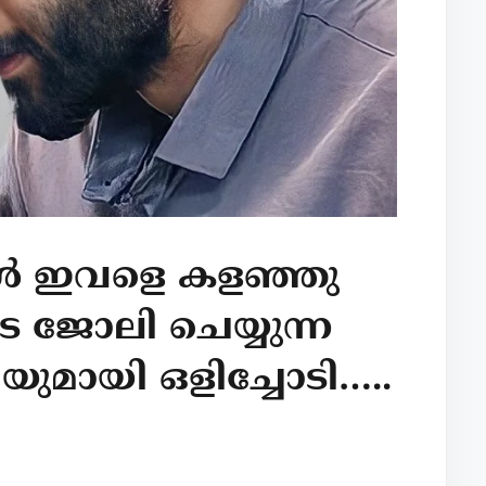
ൾ ഇവളെ കളഞ്ഞു
ജോലി ചെയ്യുന്ന
യുമായി ഒളിച്ചോടി…..