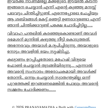
ഇവർക്ക് നാ.ണമില്ലേ മക്കളുടെ ഇടയിൽ കിടന്ന്
ഇങ്ങനെ ചെയ്യാൻ എന്ന് എന്റെ കുഞ്ഞു മനസ്സ്
പലവട്ടം ചിന്തിച്ചിട്ടുണ്ട്. എന്നെപ്പോലെ ചേച്ചിയും
ആ ശബ്ദങ്ങൾ കേട്ട് ഞെട്ടി ഉണരാറുണ്ടോ എന്ന്
ഞാൻ ചിന്തിക്കാറുണ്ട് പക്ഷേ ചോദിച്ചിട്ടില്ല…..
വിവാഹ പന്തലിൽ കരഞ്ഞുകൊണ്ടാണ് അവൾ
രമേശന് മുന്നിൽ കഴുത്തു നീട്ടി കൊടുത്തത്.
അന്നേരവും അയാൾ മ.ദ്യപിച്ചിരുന്നു. അയാളുടെ
നോട്ടം അവളിൽ ഭയം സൃഷ്ടിച്ചു.
കല്യാണം ഉറപ്പിച്ചതോടെ മഹേഷ് വിദ്യയെ
ഫോൺ ചെയ്യാൻ തുടങ്ങിയിരുന്നു… എന്നാൽ
അവന്റെ സംസാരം അരോചകമായി അവൾക്ക്
തോന്നി.. ഒന്നും ചെയ്യാൻ സ്വാതന്ത്ര്യമില്ല ഒന്ന്
പുറത്തേക്ക് ഇറങ്ങണമെങ്കിൽ പോലും അവന്റെ
സമ്മതം ചോദിക്കണം……
© 2026 PRANAYAMAZHA
• Built with
GeneratePress