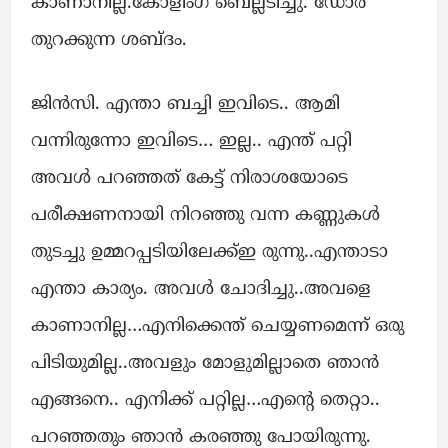
കാണാനില്ല.കോളിംഗ് ബെല്ലടിച്ചു. ഡോർ
തുറക്കുന്ന ശബ്ദം.
ജിൻസി. എന്താ ബച്ചി ഇവിടെ.. ആമി
വന്നിരുന്നോ ഇവിടെ… ഇല്ല.. എന്ത് പറ്റി
അവൾ പറഞ്ഞത് കേട്ട് നിരാശയോടെ
പരീക്ഷണനായി നിറഞ്ഞു വന്ന കണ്ണുകൾ
തുടച്ചു ഉമ്മറപ്പടിയിലേക്ക്ഇ രുന്നു..എന്താടാ
എന്താ കാര്യം. അവൾ ചോദിച്ചു..അവളെ
കാണാനില്ല…എനിക്കെന്ത് ചെയ്യണമെന്ന് ഒരു
പിടിയുമില്ല..അവളും മോളുമില്ലാതെ ഞാൻ
എങ്ങനെ.. എനിക്ക് പറ്റില്ല…എന്റെ തെറ്റാ..
പറഞ്ഞതും ഞാൻ കരഞ്ഞു പോയിരുന്നു.