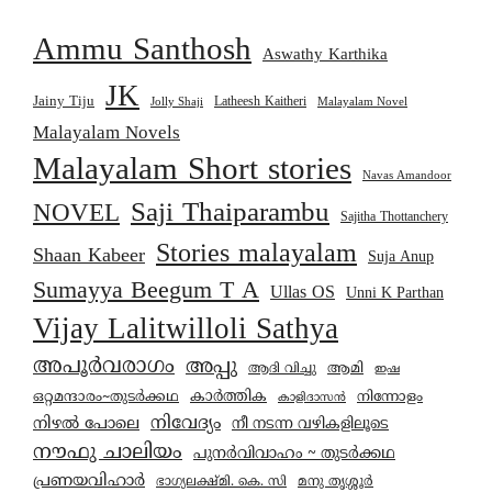
Ammu Santhosh
Aswathy Karthika
JK
Jainy Tiju
Latheesh Kaitheri
Jolly Shaji
Malayalam Novel
Malayalam Novels
Malayalam Short stories
Navas Amandoor
Saji Thaiparambu
NOVEL
Sajitha Thottanchery
Stories malayalam
Shaan Kabeer
Suja Anup
Sumayya Beegum T A
Ullas OS
Unni K Parthan
Vijay Lalitwilloli Sathya
അപൂർവരാഗം
അപ്പു
ആമി
ആദി വിച്ചു
ഇഷ
കാര്‍ത്തിക
ഒറ്റമന്ദാരം~തുടർക്കഥ
നിന്നോളം
കാളിദാസൻ
നിവേദ്യം
നിഴൽ പോലെ
നീ നടന്ന വഴികളിലൂടെ
നൗഫു ചാലിയം
പുനർവിവാഹം ~ തുടർക്കഥ
പ്രണയവിഹാർ
മനു തൃശ്ശൂർ
ഭാഗ്യലക്ഷ്മി. കെ. സി