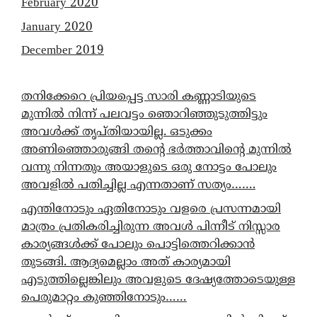
February 2020
January 2020
December 2019
തനിക്കേറെ പ്രിയപ്പെട്ട സാരി കണ്ണാടിയുടെ
മുന്നിൽ നിന്ന് പലവട്ടം ഞൊറിഞ്ഞുടുത്തിട്ടും
അവൾക്ക് തൃപ്തിയായില്ല. ഒടുക്കം
അണിഞ്ഞൊരുങ്ങി തന്റെ ഭർത്താവിന്റെ മുന്നിൽ
വന്നു നിന്നതും അയാളുടെ ഒരു നോട്ടം പോലും
അവളിൽ പതിച്ചില്ല എന്നതാണ് സത്യം…….
എന്തിനോടും ഏതിനോടും വളരെ പ്രസന്നമായി
മാത്രം പ്രതികരിച്ചിരുന്ന അവൾ പിന്നീട് നിസ്സാര
കാര്യങ്ങൾക്ക് പോലും പൊട്ടിത്തെറിക്കാൻ
തുടങ്ങി. ആദ്യമെല്ലാം അത് കാര്യമായി
എടുത്തില്ലെങ്കിലും അവളുടെ ദേഷ്യത്തോടെയുള്ള
പെരുമാറ്റം കുഞ്ഞിനോടും……