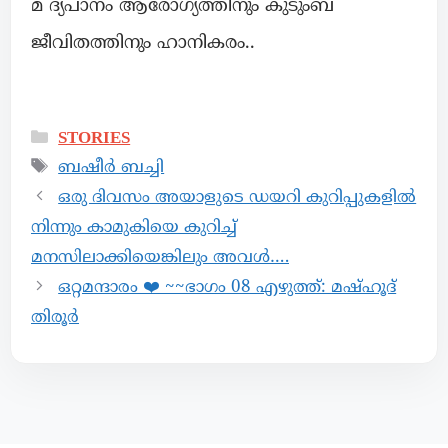
മ ദ്യപാനം ആരോഗ്യത്തിനും കുടുംബ
ജീവിതത്തിനും ഹാനികരം..
STORIES
ബഷീർ ബച്ചി
ഒരു ദിവസം അയാളുടെ ഡയറി കുറിപ്പുകളിൽ
നിന്നും കാമുകിയെ കുറിച്ച്
മനസിലാക്കിയെങ്കിലും അവൾ….
ഒറ്റമന്ദാരം ❤️ ~~ഭാഗം 08 എഴുത്ത്: മഷ്ഹൂദ്
തിരൂർ