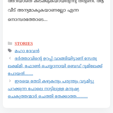
അറിയാതെ കിടക്കുകയായിരുന്നു തരുണി. ആ
വീട് അന്യമാകുകയാണല്ലോ എന്ന
നൊമ്പരത്തോടെ…
STORIES
മഹാ ദേവൻ
ഭർത്താവിൻ്റെ ഉറപ്പ് വാങ്ങിയിട്ടാണ് സേതു
ലക്ഷ്മി, ഫോൺ ചെയ്യാനായി ബെഡ് റൂമിലേക്ക്
പോയത്…….
ഇരയെ തേടി കഴുകനും പരുന്തും വട്ടമിട്ടു
പറക്കുന്ന പോലെ നാട്ടിലുള്ള മനുഷ്യ
ചെകുത്തന്മാർ ചെത്തി തേക്കാത്ത………