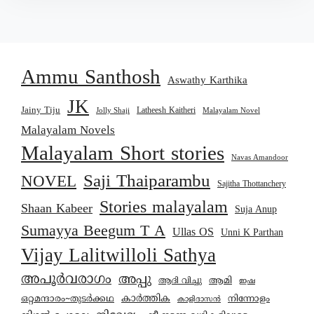
Ammu Santhosh
Aswathy Karthika
JK
Jainy Tiju
Latheesh Kaitheri
Jolly Shaji
Malayalam Novel
Malayalam Novels
Malayalam Short stories
Navas Amandoor
Saji Thaiparambu
NOVEL
Sajitha Thottanchery
Stories malayalam
Shaan Kabeer
Suja Anup
Sumayya Beegum T A
Ullas OS
Unni K Parthan
Vijay Lalitwilloli Sathya
അപൂർവരാഗം
അപ്പു
ആമി
ആദി വിച്ചു
ഇഷ
കാര്‍ത്തിക
ഒറ്റമന്ദാരം~തുടർക്കഥ
നിന്നോളം
കാളിദാസൻ