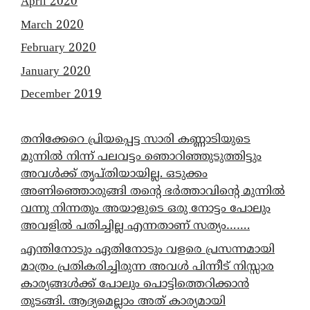
April 2020
March 2020
February 2020
January 2020
December 2019
തനിക്കേറെ പ്രിയപ്പെട്ട സാരി കണ്ണാടിയുടെ
മുന്നിൽ നിന്ന് പലവട്ടം ഞൊറിഞ്ഞുടുത്തിട്ടും
അവൾക്ക് തൃപ്തിയായില്ല. ഒടുക്കം
അണിഞ്ഞൊരുങ്ങി തന്റെ ഭർത്താവിന്റെ മുന്നിൽ
വന്നു നിന്നതും അയാളുടെ ഒരു നോട്ടം പോലും
അവളിൽ പതിച്ചില്ല എന്നതാണ് സത്യം…….
എന്തിനോടും ഏതിനോടും വളരെ പ്രസന്നമായി
മാത്രം പ്രതികരിച്ചിരുന്ന അവൾ പിന്നീട് നിസ്സാര
കാര്യങ്ങൾക്ക് പോലും പൊട്ടിത്തെറിക്കാൻ
തുടങ്ങി. ആദ്യമെല്ലാം അത് കാര്യമായി