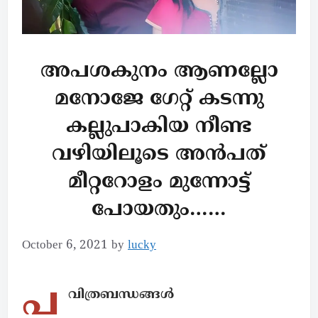
അപശകുനം ആണല്ലോ
മനോജേ ഗേറ്റ് കടന്നു
കല്ലുപാകിയ നീണ്ട
വഴിയിലൂടെ അൻപത്
മീറ്ററോളം മുന്നോട്ട്
പോയതും……
October 6, 2021
by
lucky
പ
വിത്രബന്ധങ്ങൾ