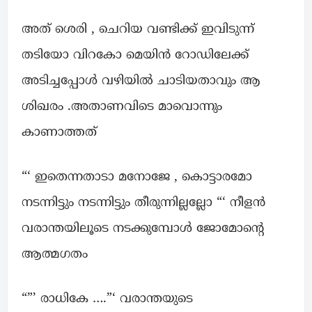
അത് ശെരി , ചെറിയ വണ്ടിക്ക് ഇവിടുന്ന്
തടിയോ വിറകോ മെയിൻ റോഡിലേക്ക്
അടിച്ചപ്പോൾ വഴിയിൽ ചാടിയതാവും ആ
ശിഖരം .അതാണവിടെ മാവൊന്നും
കാണാത്തത്
“‘ ഇതെന്നതാടാ മനോജേ , കൊട്ടാരമോ
നടന്നിട്ടും നടന്നിട്ടും തീരുന്നില്ലല്ലോ “‘ നീളൻ
വരാന്തയിലൂടെ നടക്കുമ്പോൾ ജോമോന്റെ
ആത്മഗതം
“”’ രാധികേ ….”‘ വരാന്തയുടെ