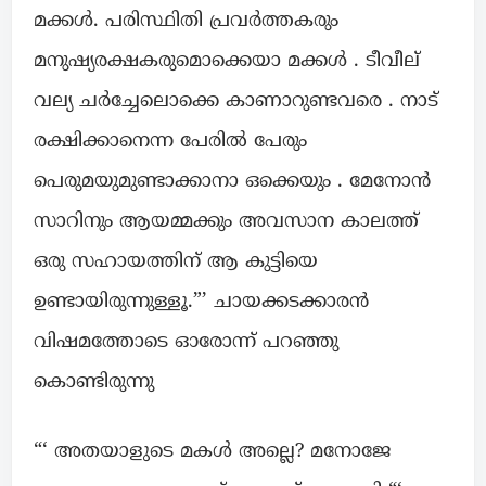
മക്കൾ. പരിസ്ഥിതി പ്രവർത്തകരും
മനുഷ്യരക്ഷകരുമൊക്കെയാ മക്കൾ . ടീവീല്
വല്യ ചർച്ചേലൊക്കെ കാണാറുണ്ടവരെ . നാട്
രക്ഷിക്കാനെന്ന പേരിൽ പേരും
പെരുമയുമുണ്ടാക്കാനാ ഒക്കെയും . മേനോൻ
സാറിനും ആയമ്മക്കും അവസാന കാലത്ത്
ഒരു സഹായത്തിന് ആ കുട്ടിയെ
ഉണ്ടായിരുന്നുള്ളൂ.”’ ചായക്കടക്കാരൻ
വിഷമത്തോടെ ഓരോന്ന് പറഞ്ഞു
കൊണ്ടിരുന്നു
“‘ അതയാളുടെ മകൾ അല്ലെ? മനോജേ