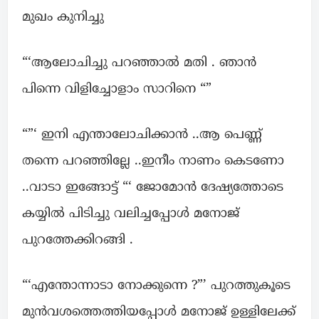
മുഖം കുനിച്ചു
“‘ആലോചിച്ചു പറഞ്ഞാൽ മതി . ഞാൻ
പിന്നെ വിളിച്ചോളാം സാറിനെ “”
“”‘ ഇനി എന്താലോചിക്കാൻ ..ആ പെണ്ണ്
തന്നെ പറഞ്ഞില്ലേ ..ഇനീം നാണം കെടണോ
..വാടാ ഇങ്ങോട്ട് “‘ ജോമോൻ ദേഷ്യത്തോടെ
കയ്യിൽ പിടിച്ചു വലിച്ചപ്പോൾ മനോജ്
പുറത്തേക്കിറങ്ങി .
“‘എന്തോന്നാടാ നോക്കുന്നെ ?”’ പുറത്തുകൂടെ
മുൻവശത്തെത്തിയപ്പോൾ മനോജ് ഉള്ളിലേക്ക്