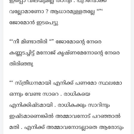
ഇപ്പൊ വിലയുമില്ല താനും . പുറമ്പോക്ക്
വല്ലോമാണോ ? ആധാരമുള്ളതല്ലേ “”‘
ജോമോൻ ഇടപെട്ടു
“‘നീ മിണ്ടാതിരി “” ജോമോന്റെ നേരെ
കണ്ണടച്ചിട്ട് മനോജ് കൃഷ്ണമേനോന്റെ നേരെ
തിരിഞ്ഞു
“‘ സ്ത്രീധനമായി എനിക്ക് പണമോ സ്ഥലമോ
ഒന്നും വേണ്ട സാറെ . രാധികയെ
എനിക്കിഷ്ടമായി . രാധികക്കും സാറിനും
ഇഷ്ടമാണെങ്കിൽ അമ്മാവനോട് പറഞ്ഞാൽ
മതി . എനിക്ക് അമ്മാവനോടല്ലാതെ ആരോടും