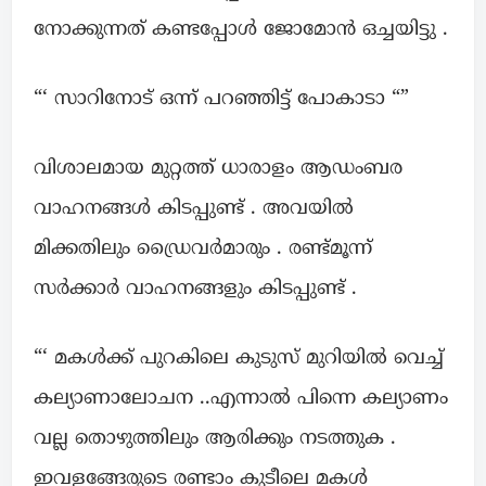
നോക്കുന്നത് കണ്ടപ്പോൾ ജോമോൻ ഒച്ചയിട്ടു .
“‘ സാറിനോട് ഒന്ന് പറഞ്ഞിട്ട് പോകാടാ “”
വിശാലമായ മുറ്റത്ത് ധാരാളം ആഡംബര
വാഹനങ്ങൾ കിടപ്പുണ്ട് . അവയിൽ
മിക്കതിലും ഡ്രൈവർമാരും . രണ്ട്മൂന്ന്
സർക്കാർ വാഹനങ്ങളും കിടപ്പുണ്ട് .
“‘ മകൾക്ക് പുറകിലെ കുടുസ് മുറിയിൽ വെച്ച്
കല്യാണാലോചന ..എന്നാൽ പിന്നെ കല്യാണം
വല്ല തൊഴുത്തിലും ആരിക്കും നടത്തുക .
ഇവളങ്ങേരുടെ രണ്ടാം കുടീലെ മകൾ