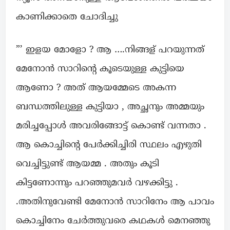
കാണിക്കാതെ ചോദിച്ചു
”’ ഇളയ മോളോ ? ആ ….നിങ്ങള് പറയുന്നത്
മേനോൻ സാറിന്റെ കൂടെയുള്ള കുട്ടിയെ
ആണോ ? അത് ആയമ്മേടെ അകന്ന
ബന്ധത്തിലുള്ള കുട്ടിയാ , അച്ഛനും അമ്മയും
മരിച്ചപ്പോൾ അവരിങ്ങോട്ട് കൊണ്ട് വന്നതാ .
ആ കൊച്ചിന്റെ പേർക്കിച്ചിരി സ്ഥലം എഴുതി
വെച്ചിട്ടുണ്ട് ആയമ്മ . അതും കൂടി
കിട്ടണോന്നും പറഞ്ഞുമവർ വഴക്കിട്ടു .
.അതിനുവേണ്ടി മേനോൻ സാറിനേം ആ പാവം
കൊച്ചിനേം ചേർത്തുവരെ കഥകൾ മെനഞ്ഞു