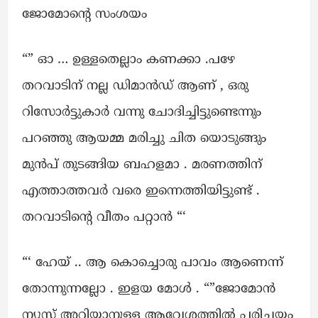
ജോമോന്റെ സംശയം
“” ഓ … ഉള്ളതെല്ലാം കണക്കാ .പഴേ
തറവാടിന് നല്ല ഡിമാൻഡ് ആണ് , ഒരു
റിസോർട്ടുകാർ വന്നു ചോദിച്ചിട്ടുണ്ടെന്നും
പറഞ്ഞു ആയമ്മ മരിച്ചു ചിത യൊടുങ്ങും
മുൻപ് തുടങ്ങിയ ബഹളമാ . മരണത്തിന്
എത്താത്തവർ വരെ ഇന്നെത്തിയിട്ടുണ്ട് .
തറവാടിന്റെ വീതം പറ്റാൻ “‘
“‘ ഹേയ് .. ആ കൊച്ചൊരു പാവം ആണെന്ന്
തോന്നുന്നല്ലോ . ഇളയ മോൾ . “”ജോമോൻ
ന്യൂസ് അറിയാനുള്ള ആവേശത്തിൽ പരിചയം