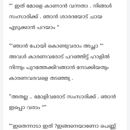
“‘ ഇത് മോളെ കാണാൻ വന്നതാ . നിങ്ങൾ
സംസാരിക്ക് . ഞാൻ ശാരദയോട് ചായ
എടുക്കാൻ പറയാം “
“‘ഞാൻ പോയി കൊണ്ടുവരാം അച്ഛാ “‘
അവൾ കാരണവരോട് പറഞ്ഞിട്ട് ഹാളിൽ
നിന്നും പുറത്തേക്കിറങ്ങാൻ നോക്കിയതും
കാരണവരവളെ തടഞ്ഞു .
”അതല്ല .. മോളിവരോട് സംസാരിക്ക് . ഞാൻ
ഇപ്പൊ വരാം “”
“‘ഇതെന്നാടാ ഇത് ?ഇങ്ങനെയാണോ പെണ്ണ്