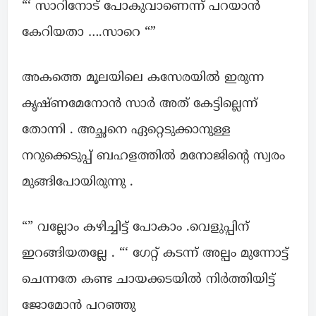
“‘ സാറിനോട് പോകുവാണെന്ന് പറയാൻ
കേറിയതാ ….സാറെ “”
അകത്തെ മൂലയിലെ കസേരയിൽ ഇരുന്ന
കൃഷ്ണമേനോൻ സാർ അത് കേട്ടില്ലെന്ന്
തോന്നി . അച്ഛനെ ഏറ്റെടുക്കാനുള്ള
നറുക്കെടുപ്പ് ബഹളത്തിൽ മനോജിന്റെ സ്വരം
മുങ്ങിപോയിരുന്നു .
“” വല്ലോം കഴിച്ചിട്ട് പോകാം .വെളുപ്പിന്
ഇറങ്ങിയതല്ലേ . “‘ ഗേറ്റ് കടന്ന് അല്പം മുന്നോട്ട്
ചെന്നതേ കണ്ട ചായക്കടയിൽ നിർത്തിയിട്ട്
ജോമോൻ പറഞ്ഞു