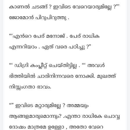
കാണൽ ചടങ്ങ് ? ഇവിടെ വേറെയാരുമില്ലേ ?”’
ജോമോൻ പിറുപിറുത്തു .
“‘എൻറെ പേര് മനോജ് . പേര് രാധിക
എന്നറിയാം . ഏത് വരെ പഠിച്ചു ?”
“‘ ഡിഗ്രി കംപ്ലീറ്റ് ചെയ്തിട്ടില്ല . “‘ അവൾ
ഭിത്തിയിൽ ചാരിനിന്നവരെ നോക്കി. മുഖത്ത്
നിസ്സംഗതാ ഭാവം.
“” ഇവിടെ മറ്റാരുമില്ലേ ? അമ്മയും
ആങ്ങളമാരുമൊന്നും? .എന്താ രാധികേ ചൊവ്വ
ദോഷം മാത്രമേ ഉള്ളോ , അതോ വേറെ