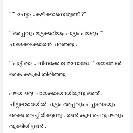
“”‘ ചേട്ടാ ..കഴിക്കാനെന്തുണ്ട് ?”
“‘അപ്പവും മുട്ടക്കറിയും പുട്ടും പയറും “‘
ചായക്കടക്കാരൻ പറഞ്ഞു .
“‘പുട്ട് താ .. നിനക്കോട മനോജേ “‘ ജോമോൻ
കൈ കഴുകി തിരിഞ്ഞു
പഴയ ഒരു ചായക്കടയായിരുന്നു അത് .
ചില്ലലമാരയിൽ പുട്ടും അപ്പവും പപ്പടവടയും
ഒക്കെ വെച്ചിരിക്കുന്നു . രണ്ട് കുല ചെറുപഴവും
തൂക്കിയിട്ടുണ്ട് .