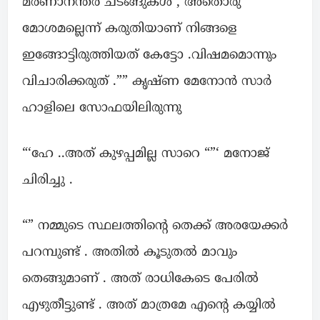
മരണാനന്തര ചടങ്ങുകൾ , അതൊരു
മോശമല്ലെന്ന് കരുതിയാണ് നിങ്ങളെ
ഇങ്ങോട്ടിരുത്തിയത് കേട്ടോ .വിഷമമൊന്നും
വിചാരിക്കരുത് .”” കൃഷ്ണ മേനോൻ സാർ
ഹാളിലെ സോഫയിലിരുന്നു
“‘ഹേ ..അത് കുഴപ്പമില്ല സാറെ “”‘ മനോജ്
ചിരിച്ചു .
“” നമ്മുടെ സ്ഥലത്തിന്റെ തെക്ക് അരയേക്കർ
പറമ്പുണ്ട് . അതിൽ കൂടുതൽ മാവും
തെങ്ങുമാണ് . അത് രാധികേടെ പേരിൽ
എഴുതീട്ടുണ്ട് . അത് മാത്രമേ എന്റെ കയ്യിൽ