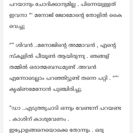
പറയാനും ചോദിക്കാനുമില്ല . പിന്നെയുള്ളത്
ഇവനാ “‘ മനോജ് ജോമോന്റെ തോളിൽ കൈ
വെച്ചു
“” ശിവൻ ..മനോജിന്റെ അമ്മാവൻ , എന്റെ
സ്‌കൂളിൽ പീയൂൺ ആയിരുന്നു . ഞങ്ങള്
തമ്മിൽ ഒരാത്മബന്ധമുണ്ട് .അവൻ
എന്നോടെല്ലാം പറഞ്ഞിട്ടുണ്ട് തന്നെ പറ്റി . “”’
കൃഷ്ണമേനോൻ പുഞ്ചിരിച്ചു.
”ഡാ ..എടുത്തുചാടി ഒന്നും വേണ്ടന്ന് പറയണ്ട
. കാശിന് കാശുവേണം .
ഇപ്പോളങ്ങനെയൊക്കെ തോന്നും . ഒരു