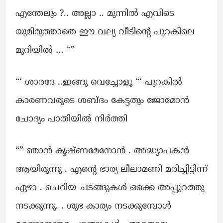
എന്തേലും ?.. അല്ലാ .. മുന്നിൽ എവിടെ
യുമിരുത്താതെ ഈ വല്യ വീടിന്റെ പുറകിലെ
മുറിയിൽ … “”
“‘ ശാരദേ ..ഇങ്ങു വെച്ചോളൂ “‘ പുറകിൽ
കാരണവരുടെ ശബ്ദം കേട്ടതും ജോമോൻ
ചോദ്യം പാതിയിൽ നിർത്തി
“” ഞാൻ കൃഷ്ണമേനോൻ . അദ്ധ്യാപകൻ
ആയിരുന്നു . എന്റെ ഭാര്യ ലീലാമണി മരിച്ചിട്ടിന്ന്
ഏഴാ . ചെറിയ ചടങ്ങുകൾ ഒക്കെ അപ്പുറത്തു
നടക്കുന്നു. . ശുഭ കാര്യം നടക്കുമ്പോൾ