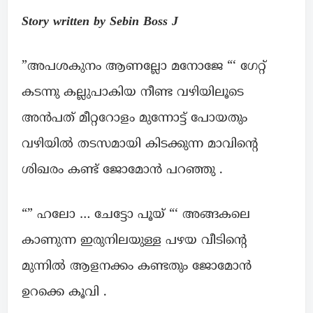
Story written by Sebin Boss J
”അപശകുനം ആണല്ലോ മനോജേ “‘ ഗേറ്റ്
കടന്നു കല്ലുപാകിയ നീണ്ട വഴിയിലൂടെ
അൻപത് മീറ്ററോളം മുന്നോട്ട് പോയതും
വഴിയിൽ തടസമായി കിടക്കുന്ന മാവിന്റെ
ശിഖരം കണ്ട് ജോമോൻ പറഞ്ഞു .
“” ഹലോ … ചേട്ടോ പൂയ് “‘ അങ്ങകലെ
കാണുന്ന ഇരുനിലയുള്ള പഴയ വീടിന്റെ
മുന്നിൽ ആളനക്കം കണ്ടതും ജോമോൻ
ഉറക്കെ കൂവി .