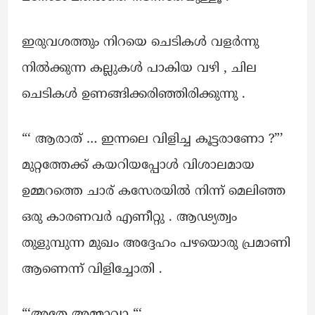
ഇരുവശത്തും നിറയെ ചെടികൾ വളർന്നു
നിൽക്കുന്ന കല്ലുകൾ പാകിയ വഴി , ചില
ചെടികൾ ഉണങ്ങിക്കരിഞ്ഞിരിക്കുന്നു .
“‘ ആരാത് … ഇന്നലെ വിളിച്ച കൂട്ടരാണോ ?”’
മുറ്റത്തേക്ക് കയറിയപ്പോൾ വിശാലമായ
ഉമ്മറത്തെ ചാര് കസേരയിൽ നിന്ന് മെലിഞ്ഞ
ഒരു കാരണവർ എണീറ്റു . ആഢ്യത്വം
തുളുമ്പുന്ന മുഖം അദ്ദേഹം പഴയൊരു പ്രമാണി
ആണെന്ന് വിളിച്ചോതി .
“‘അതേ അമ്മാവാ “‘