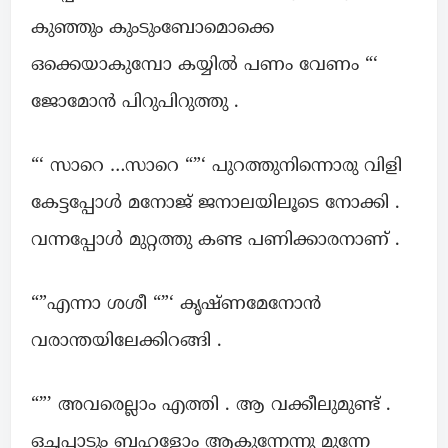
കുഞ്ഞും കുംടുംബോമൊക്കെ
ഒക്കെയാകുമ്പോ കയ്യിൽ പണം വേണം “‘
ജോമോൻ പിറുപിറുത്തു .
“‘ സാറെ …സാറെ “”‘ പുറത്തുനിന്നൊരു വിളി
കേട്ടപ്പോൾ മനോജ് ജനാലയിലൂടെ നോക്കി .
വന്നപ്പോൾ മുറ്റത്തു കണ്ട പണിക്കാരനാണ് .
“”എന്നാ ശശീ “”‘ കൃഷ്ണമേനോൻ
വരാന്തയിലേക്കിറങ്ങി .
“”’ അവരെല്ലാം എത്തി . ആ വക്കീലുമുണ്ട് .
ഒച്ചപ്പാടും ബഹളോം ആകുന്നേന്നു മുന്നേ