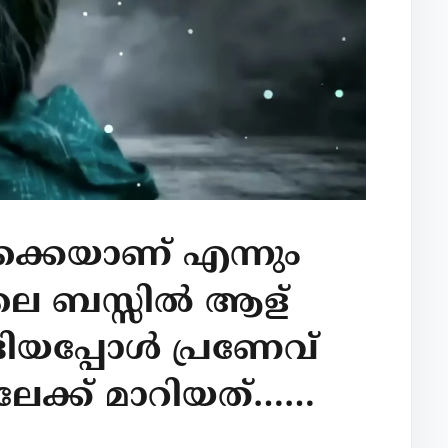
്കെയാണ് എന്നും
ടിലെ ബസ്സിൽ ആള്
ങിയപ്പോൾ പ്രണേവ്
േക്ക് മാറിയത്……