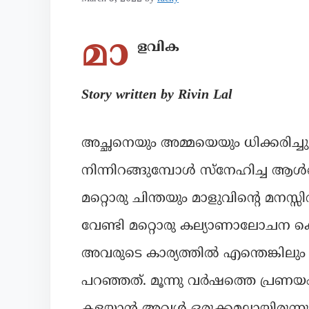
മാ
ളവിക
Story written by Rivin Lal
അച്ഛനെയും അമ്മയെയും ധിക്കരിച്ചു 
നിന്നിറങ്ങുമ്പോൾ സ്നേഹിച്ച ആൾക
മറ്റൊരു ചിന്തയും മാളുവിന്റെ മനസ്സി
വേണ്ടി മറ്റൊരു കല്യാണാലോചന ക
അവരുടെ കാര്യത്തിൽ എന്തെങ്കിലും
പറഞ്ഞത്. മൂന്നു വർഷത്തെ പ്രണയം അത
കളയാൻ അവൾ ഒരുക്കമല്ലായിരുന്നു