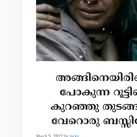
അങ്ങിനെയിരിക
പോകുന്ന റൂട്
കുറഞ്ഞു തുടങ്
വേറൊരു ബസ്സില
March 5, 2022
by
lucky