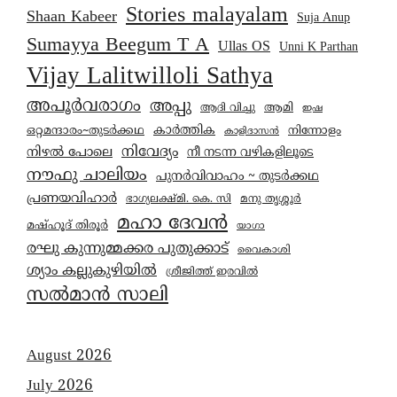
Stories malayalam
Shaan Kabeer
Suja Anup
Sumayya Beegum T A
Ullas OS
Unni K Parthan
Vijay Lalitwilloli Sathya
അപൂർവരാഗം
അപ്പു
ആമി
ആദി വിച്ചു
ഇഷ
കാര്‍ത്തിക
ഒറ്റമന്ദാരം~തുടർക്കഥ
നിന്നോളം
കാളിദാസൻ
നിവേദ്യം
നിഴൽ പോലെ
നീ നടന്ന വഴികളിലൂടെ
നൗഫു ചാലിയം
പുനർവിവാഹം ~ തുടർക്കഥ
പ്രണയവിഹാർ
മനു തൃശ്ശൂർ
ഭാഗ്യലക്ഷ്മി. കെ. സി
മഹാ ദേവൻ
മഷ്ഹൂദ് തിരൂർ
യാഗാ
രഘു കുന്നുമ്മക്കര പുതുക്കാട്
വൈകാശി
ശ്യാം കല്ലുകുഴിയിൽ
ശ്രീജിത്ത് ഇരവിൽ
സൽമാൻ സാലി
August 2026
July 2026