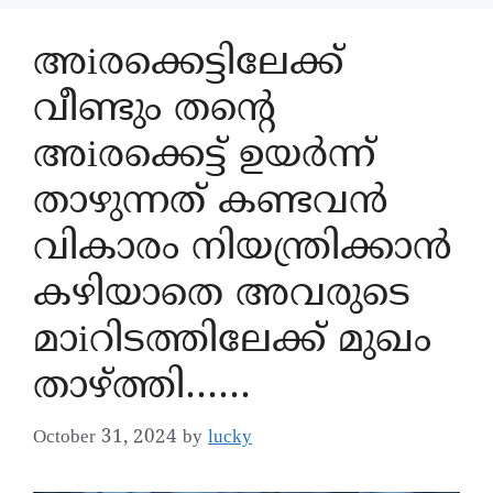
അiരക്കെട്ടിലേക്ക്
വീണ്ടും തന്റെ
അiരക്കെട്ട് ഉയർന്ന്
താഴുന്നത് കണ്ടവൻ
വികാരം നിയന്ത്രിക്കാൻ
കഴിയാതെ അവരുടെ
മാiറിടത്തിലേക്ക് മുഖം
താഴ്ത്തി……
October 31, 2024
by
lucky