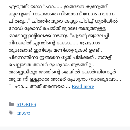
എഴുത്ത്:-യാഗ “ഹാ…… ഇങ്ങനെ കുണുങ്ങി
കുണുങ്ങി നടക്കാതെ നീയൊന്ന് വേഗം നടന്നേ
ചിത്തൂ…” ചിത്തിരയുടെ കയ്യും പിടിച്ച് ധൃതിയിൽ
റോഡ് ക്രോസ് ചെയ്ത് ജ്വാലേ അടുത്തുള്ള
ഓട്ടോസ്റ്റാന്റിലേക്ക് നടന്നു. “എന്റെ ജ്വാലേച്ചി
നിനക്കിത് എന്തിന്റെ കേടാ…… പ്രോഗ്രാം
തുടങ്ങാൻ ഇനിയും മണിക്കൂറുകൾ ഉണ്ട് .
പിന്നെന്തിനാ ഇങ്ങനെ ധൃതിപിടിക്കത് . നമ്മള്
ചെല്ലാതെ അവര് പ്രോഗ്രാം തുടങ്ങില്ല.
അല്ലെങ്കിലുo അതിന്റെ മെയിൽ കോർഡിനേറ്റർ
ആയ നീ ഇല്ലാതെ അവര് പ്രോഗ്രാം നടത്തുവോ….
“ “ഹാ…. അത് തന്നെയാ …
Read more
STORIES
യാഗാ