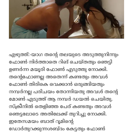
എഴുത്ത്:-യാഗ തന്റെ തലയുടെ അടുത്തുനിന്നും
ഫോൺ നിർത്താതെ റിങ് ചെയ്തതും ഞെട്ടി
ഉണർന്ന മയൂരി ഫോൺ എടുത്തു നോക്കി.
തന്റെഫോണല്ല അതെന്ന് കണ്ടതും അവൾ
ഫോൺ തിരികെ വെക്കാൻ ഒരുങ്ങിയതും
നമ്പർനല്ല പരിചയം തോന്നിയതു അവൾ തന്റെ
മോൺ എടുത്ത് ആ നമ്പർ ഡയൽ ചെയിതു.
സ്ക്രീനിൽ തെളിഞ്ഞ പേര് കണ്ടതും അവൾ
ഞെട്ടലോടെ അതിലേക്ക് തുറിച്ചു നോക്കി.
ഇതേസമയം ബാത് റൂമിന്റെ
ഡോർതുറക്കുന്നശബ്ദം കേട്ടതും ഫോൺ