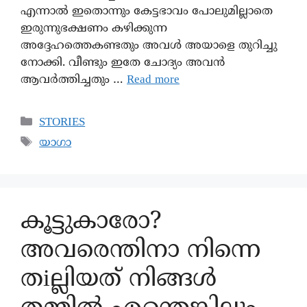
എന്നാൽ ഇതൊന്നും കേട്ടഭാവം പോലുമില്ലാതെ
ഇരുന്നുഭക്ഷണം കഴിക്കുന്ന
അദ്ദേഹത്തെകണ്ടതും അവൾ അയാളെ തുറിച്ചു
നോക്കി. വീണ്ടും ഇതേ ചോദ്യം അവൻ
ആവർത്തിച്ചതും …
Read more
STORIES
യാഗാ
കൂട്ടുകാരോ?
അവരെന്തിനാ നിന്നെ
തiല്ലിയത് നിങ്ങൾ