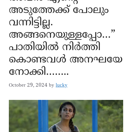
അടുത്തേക്ക് പോലും
വന്നിട്ടില്ല.
അങ്ങനെയുള്ളപ്പോ…”
പാതിയിൽ നിർത്തി
കൊണ്ടവൾ അനഘയേ
നോക്കി……..
October 29, 2024
by
lucky