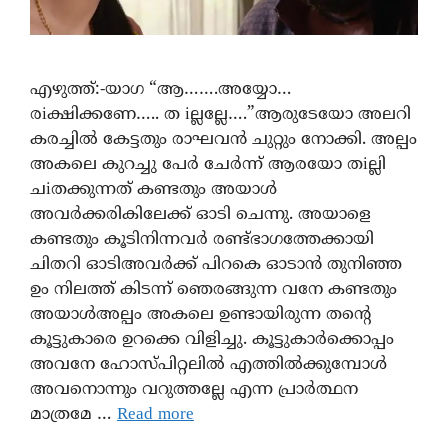
എഴുത്ത്:-യാഗ “ആ…….അയ്യോ…
രiക്ഷിക്കണേ….. ത iല്ലല്ലേ….”ആരുടേയോ അലറി
കരച്ചിൽ കേട്ടതും രാഘവൻ ചുറ്റും നോക്കി. അല്പം
അകലെ കുറച്ചു പേർ ചേർന്ന് ആരയോ തiല്ലി
ചiതക്കുന്നത് കണ്ടതും അയാൾ
അവർക്കരികിലേക്ക് ഓടി ചെന്നു. അയാളെ
കണ്ടതും കൂടിനിന്നവർ രണ്ട്ഭാഗത്തേക്കായി
ചിതറി ഓടിഅവർക്ക് പിറകെ ഓടാൻ തുനിഞ്ഞ
ഉം നിലത്ത് കിടന്ന് ഞെരങ്ങുന്ന വനേ കണ്ടതും
അയാൾഅല്പം അകലെ ഉണ്ടായിരുന്ന തന്റെ
കൂട്ടുകാരെ ഉറക്കെ വിളിച്ചു. കൂട്ടുകാർക്കൊപ്പം
അവനേ ഹോസ്പിറ്റലിൽ എത്തിൽക്കുമ്പോൾ
അവനൊന്നും വറുത്തല്ലേ എന്ന പ്രാർത്ഥന
മാത്രമേ …
Read more