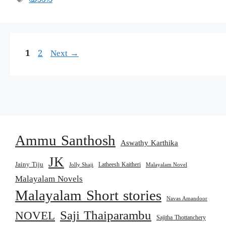
യാഗാ
1
2
Next
→
Ammu Santhosh
Aswathy Karthika
JK
Jainy Tiju
Latheesh Kaitheri
Jolly Shaji
Malayalam Novel
Malayalam Novels
Malayalam Short stories
Navas Amandoor
Saji Thaiparambu
NOVEL
Sajitha Thottanchery