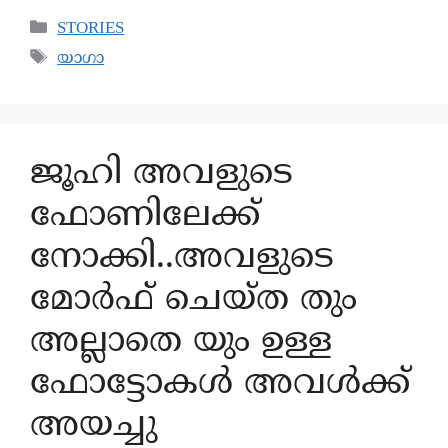
STORIES
യാഗാ
ജൂഹി അവളുടെ
ഫോണിലേക്ക്
നോക്കി..അവളുടെ
മോർഫ് ചെയ്ത തും
അല്ലാതെ യും ഉള്ള
ഫോട്ടോകൾ അവൾക്ക്
അയച്ചു