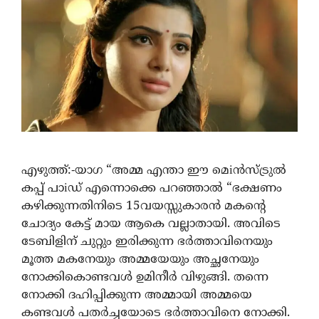
എഴുത്ത്:-യാഗ “അമ്മ എന്താ ഈ മെiൻസ്‌ട്രുൽ
കപ്പ് പാiഡ് എന്നൊക്കെ പറഞ്ഞാൽ “ഭക്ഷണം
കഴിക്കുന്നതിനിടെ 15വയസ്സുകാരൻ മകന്റെ
ചോദ്യം കേട്ട് മായ ആകെ വല്ലാതായി. അവിടെ
ടേബിളിന് ചുറ്റും ഇരിക്കുന്ന ഭർത്താവിനെയും
മൂത്ത മകനേയും അമ്മയേയും അച്ഛനേയും
നോക്കികൊണ്ടവൾ ഉമിനീർ വിഴുങ്ങി. തന്നെ
നോക്കി ദഹിപ്പിക്കുന്ന അമ്മായി അമ്മയെ
കണ്ടവൾ പതർച്ചയോടെ ഭർത്താവിനെ നോക്കി.