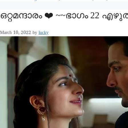
ഒറ്റമന്ദാരം ❤️ ~~ഭാഗം 22 എഴുത
March 10, 2022
by
lucky