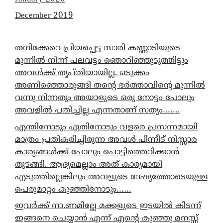
December 2019
തനിക്കേറെ പ്രിയപ്പെട്ട സാരി കണ്ണാടിയുടെ
മുന്നിൽ നിന്ന് പലവട്ടം ഞൊറിഞ്ഞുടുത്തിട്ടും
അവൾക്ക് തൃപ്തിയായില്ല. ഒടുക്കം
അണിഞ്ഞൊരുങ്ങി തന്റെ ഭർത്താവിന്റെ മുന്നിൽ
വന്നു നിന്നതും അയാളുടെ ഒരു നോട്ടം പോലും
അവളിൽ പതിച്ചില്ല എന്നതാണ് സത്യം…….
എന്തിനോടും ഏതിനോടും വളരെ പ്രസന്നമായി
മാത്രം പ്രതികരിച്ചിരുന്ന അവൾ പിന്നീട് നിസ്സാര
കാര്യങ്ങൾക്ക് പോലും പൊട്ടിത്തെറിക്കാൻ
തുടങ്ങി. ആദ്യമെല്ലാം അത് കാര്യമായി
എടുത്തില്ലെങ്കിലും അവളുടെ ദേഷ്യത്തോടെയുള്ള
പെരുമാറ്റം കുഞ്ഞിനോടും……
ഇവർക്ക് നാ.ണമില്ലേ മക്കളുടെ ഇടയിൽ കിടന്ന്
ഇങ്ങനെ ചെയ്യാൻ എന്ന് എന്റെ കുഞ്ഞു മനസ്സ്