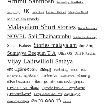
Ammu Santhosh
Aswathy Karthika
JK
Jainy Tiju
Latheesh Kaitheri
Jolly Shaji
Malayalam Novel
Malayalam Novels
Malayalam Short stories
Navas Amandoor
Saji Thaiparambu
NOVEL
Sajitha Thottanchery
Stories malayalam
Shaan Kabeer
Suja Anup
Sumayya Beegum T A
Ullas OS
Unni K Parthan
Vijay Lalitwilloli Sathya
അപൂർവരാഗം
അപ്പു
ആമി
ആദി വിച്ചു
ഇഷ
കാര്‍ത്തിക
ഒറ്റമന്ദാരം~തുടർക്കഥ
നിന്നോളം
കാളിദാസൻ
നിവേദ്യം
നിഴൽ പോലെ
നീ നടന്ന വഴികളിലൂടെ
നൗഫു ചാലിയം
പുനർവിവാഹം ~ തുടർക്കഥ
പ്രണയവിഹാർ
മനു തൃശ്ശൂർ
ഭാഗ്യലക്ഷ്മി. കെ. സി
മഹാ ദേവൻ
മഷ്ഹൂദ് തിരൂർ
യാഗാ