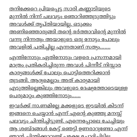
തനിക്കേറെ പ്രിയപ്പെട്ട സാരി കണ്ണാടിയുടെ
മുന്നിൽ നിന്ന് പലവട്ടം ഞൊറിഞ്ഞുടുത്തിട്ടും
അവൾക്ക് തൃപ്തിയായില്ല. ഒടുക്കം
അണിഞ്ഞൊരുങ്ങി തന്റെ ഭർത്താവിന്റെ മുന്നിൽ
വന്നു നിന്നതും അയാളുടെ ഒരു നോട്ടം പോലും
അവളിൽ പതിച്ചില്ല എന്നതാണ് സത്യം…….
എന്തിനോടും ഏതിനോടും വളരെ പ്രസന്നമായി
മാത്രം പ്രതികരിച്ചിരുന്ന അവൾ പിന്നീട് നിസ്സാര
കാര്യങ്ങൾക്ക് പോലും പൊട്ടിത്തെറിക്കാൻ
തുടങ്ങി. ആദ്യമെല്ലാം അത് കാര്യമായി
എടുത്തില്ലെങ്കിലും അവളുടെ ദേഷ്യത്തോടെയുള്ള
പെരുമാറ്റം കുഞ്ഞിനോടും……
ഇവർക്ക് നാ.ണമില്ലേ മക്കളുടെ ഇടയിൽ കിടന്ന്
ഇങ്ങനെ ചെയ്യാൻ എന്ന് എന്റെ കുഞ്ഞു മനസ്സ്
പലവട്ടം ചിന്തിച്ചിട്ടുണ്ട്. എന്നെപ്പോലെ ചേച്ചിയും
ആ ശബ്ദങ്ങൾ കേട്ട് ഞെട്ടി ഉണരാറുണ്ടോ എന്ന്
ഞാൻ ചിന്തിക്കാറുണ്ട് പക്ഷേ ചോദിച്ചിട്ടില്ല…..