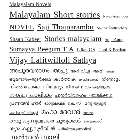
Malayalam Novels
Malayalam Short stories
Navas Amandoor
Saji Thaiparambu
NOVEL
Sajitha Thottanchery
Stories malayalam
Shaan Kabeer
Suja Anup
Sumayya Beegum T A
Ullas OS
Unni K Parthan
Vijay Lalitwilloli Sathya
അപൂർവരാഗം
അപ്പു
ആമി
ആദി വിച്ചു
ഇഷ
കാര്‍ത്തിക
ഒറ്റമന്ദാരം~തുടർക്കഥ
നിന്നോളം
കാളിദാസൻ
നിവേദ്യം
നിഴൽ പോലെ
നീ നടന്ന വഴികളിലൂടെ
നൗഫു ചാലിയം
പുനർവിവാഹം ~ തുടർക്കഥ
പ്രണയവിഹാർ
മനു തൃശ്ശൂർ
ഭാഗ്യലക്ഷ്മി. കെ. സി
മഹാ ദേവൻ
മഷ്ഹൂദ് തിരൂർ
യാഗാ
രഘു കുന്നുമ്മക്കര പുതുക്കാട്
വൈകാശി
ശ്യാം കല്ലുകുഴിയിൽ
ശ്രീജിത്ത് ഇരവിൽ
സൽമാൻ സാലി