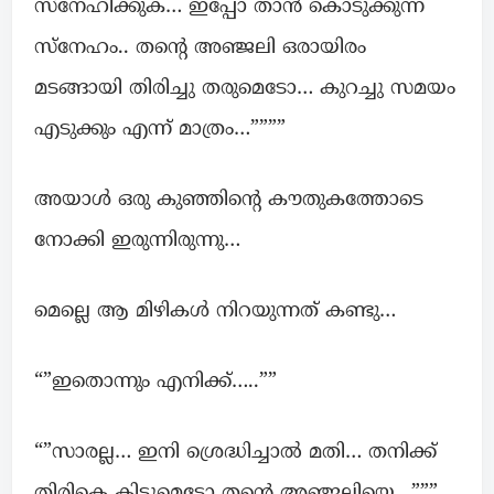
സ്നേഹിക്കുക… ഇപ്പോ താൻ കൊടുക്കുന്ന
സ്നേഹം.. തന്റെ അഞ്ജലി ഒരായിരം
മടങ്ങായി തിരിച്ചു തരുമെടോ… കുറച്ചു സമയം
എടുക്കും എന്ന് മാത്രം…””””
അയാൾ ഒരു കുഞ്ഞിന്റെ കൗതുകത്തോടെ
നോക്കി ഇരുന്നിരുന്നു…
മെല്ലെ ആ മിഴികൾ നിറയുന്നത് കണ്ടു…
“”ഇതൊന്നും എനിക്ക്…..””
“”സാരല്ല… ഇനി ശ്രെദ്ധിച്ചാൽ മതി… തനിക്ക്
തിരികെ കിട്ടുമെടോ തന്റെ അഞ്ജലിയെ…”””