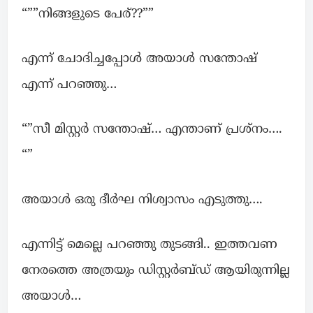
“””നിങ്ങളുടെ പേര്??””
എന്ന് ചോദിച്ചപ്പോൾ അയാൾ സന്തോഷ്‌
എന്ന് പറഞ്ഞു…
“”സീ മിസ്റ്റർ സന്തോഷ്‌… എന്താണ് പ്രശ്നം….
“”
അയാൾ ഒരു ദീർഘ നിശ്വാസം എടുത്തു….
എന്നിട്ട് മെല്ലെ പറഞ്ഞു തുടങ്ങി.. ഇത്തവണ
നേരത്തെ അത്രയും ഡിസ്റ്റർബ്ഡ് ആയിരുന്നില്ല
അയാൾ…