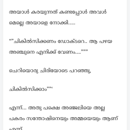
അയാൾ കരയുന്നത് കണ്ടപ്പോൾ അവൾ
മെല്ലെ അയാളെ നോക്കി…..
“”ചികിൽസിക്കണം ഡോക്ടറെ.. ആ പഴയ
അഞ്ചുനെ എനിക്ക് വേണം….”””
ചെറിയൊരു ചിരിയോടെ പറഞ്ഞു,
ചികിൽസിക്കാം””‘
എന്ന്… അതു പക്ഷെ അഞ്ജലിയെ അല്ല
പകരം സന്തോഷിനെയും അമ്മയെയും ആണ്
എന്ന്…