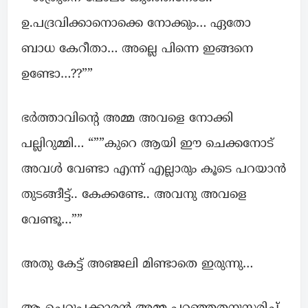
ഉ.പദ്രവിക്കാനൊക്കെ നോക്കും… ഏതോ
ബാധ കേറീതാ… അല്ലെ പിന്നെ ഇങ്ങനെ
ഉണ്ടോ…??””
ഭർത്താവിന്റെ അമ്മ അവളെ നോക്കി
പല്ലിറുമ്മി… “””കുറെ ആയി ഈ ചെക്കനോട്
അവൾ വേണ്ടാ എന്ന് എല്ലാരും കൂടെ പറയാൻ
തുടങ്ങീട്ട്.. കേക്കണ്ടേ.. അവനു അവളെ
വേണ്ടൂ…””
അതു കേട്ട് അഞ്ജലി മിണ്ടാതെ ഇരുന്നു…