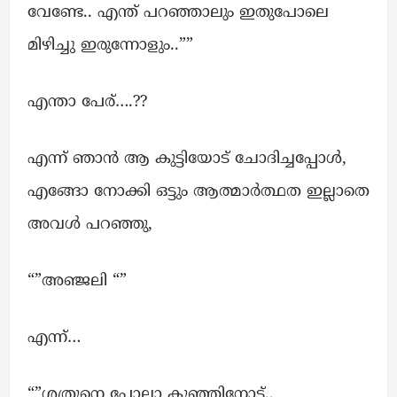
വേണ്ടേ.. എന്ത് പറഞ്ഞാലും ഇതുപോലെ
മിഴിച്ചു ഇരുന്നോളും..””
എന്താ പേര്….??
എന്ന് ഞാൻ ആ കുട്ടിയോട് ചോദിച്ചപ്പോൾ,
എങ്ങോ നോക്കി ഒട്ടും ആത്മാർത്ഥത ഇല്ലാതെ
അവൾ പറഞ്ഞു,
“”അഞ്ജലി “”
എന്ന്…
“”ശത്രുനെ പോലാ കുഞ്ഞിനോട്..