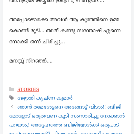
അവളുടെ കയ്യിൽ ഇരുന്നു ചിണുങ്ങി…
അപ്പോഴൊക്കെ അവൾ ആ കുഞ്ഞിനെ ഉമ്മ
കൊണ്ട് മൂടി… അത് കണ്ടു സന്തോഷ്‌ എന്നെ
നോക്കി ഒന്ന് ചിരിച്ചു…
മനസ്സ് നിറഞ്ഞ്….
STORIES
ജ്യോതി കൃഷ്ണ കുമാർ
ഞാൻ രമേശേട്ടനെ അങ്ങോട്ട് വിടാം!! ബിജി
മോളോട് ഒരുതവണ കൂടി സംസാരിച്ചു നോക്കാൻ
പറയാം,! അദ്ദേഹത്തെ ബിജിമോൾക്ക് ഒരുപാട്