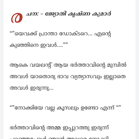
ര
ചന: – ജ്യോതി കൃഷ്ണ കുമാർ
“”യെവക്ക് പ്രാന്താ ഡോക്ടറെ… എന്റെ
കുഞ്ഞിനെ ഇവൾ….””
ആകെ വയലന്റ് ആയ ഭർത്താവിന്റെ മുമ്പിൽ
അവൾ യാതൊരു ഭാവ വ്യത്യാസവും ഇല്ലാതെ
അവൾ ഇരുന്നു…
“”നോക്കിയേ വല്ല കൂസലും ഉണ്ടോ എന്ന് “”
ഭർത്താവിന്റെ അമ്മ ഇപ്പുറത്തു ഇരുന്ന്