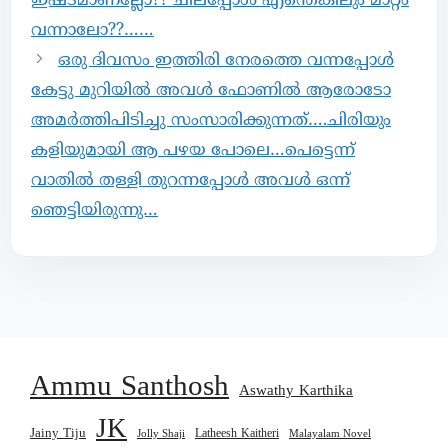
ഇഷ്ടമാണല്ലോ?? ചിലപ്പോൾ എന്തെങ്കിലും മാറ്റം
വന്നാലോ??……
ഒരു ദിവസം ഇത്തിരി നേരത്തെ വന്നപ്പോൾ
കേട്ടു മുറിയിൽ അവൾ ഫോണിൽ ആരോടോ
അമർത്തിപിടിച്ചു സംസാരിക്കുന്നത്….ചിരിയും
കളിയുമായി ആ പഴയ പോലെ…പെട്ടെന്ന്
വാതിൽ തള്ളി തുറന്നപ്പോൾ അവൾ ഒന്ന്
ഞെട്ടിയിരുന്നു…
Ammu Santhosh
Aswathy Karthika
JK
Jainy Tiju
Latheesh Kaitheri
Jolly Shaji
Malayalam Novel