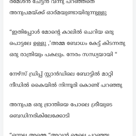
രമേശൻ ചേട്ടൻ വന്നു പറഞ്ഞതെ
അനുപമയ്‌ക്ക് ഓര്മയുണ്ടായിരുന്നുള്ളു
“ഇതിപ്പോൾ മോന്റെ കാലിൽ ചെറിയ ഒരു
പൊട്ടലേ ഉള്ളു ,’അമ്മ ബോധം കേട്ട് കിടന്നതു
ഒരു രാത്രിയും പകലും. നേരം സന്ധ്യയായി “
നേഴ്സ് ഡ്രിപ്പ് സ്റ്റാൻഡിലെ ബോട്ടിൽ മാറ്റി
നീഡിൽ കൈയിൽ നിന്നൂരി കൊണ്ട് പറഞ്ഞു
അനുപമ ഒരു ഭ്രാന്തിയെ പോലെ ശ്രീയുടെ
ബെഡിനരികിലേക്കോടി
“ഒന്നല്ല അമ്മെ “അവൻ മെല്ലെ പറഞ്ഞു