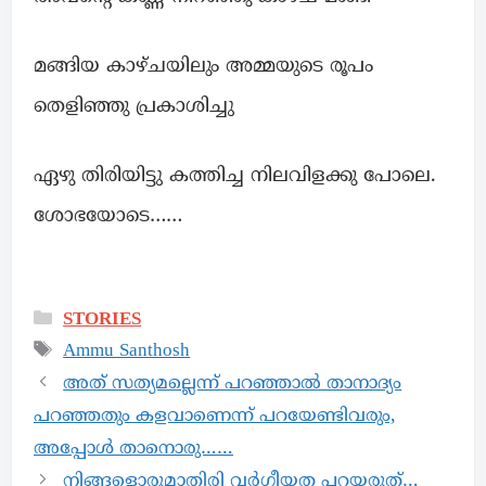
മങ്ങിയ കാഴ്ചയിലും അമ്മയുടെ രൂപം
തെളിഞ്ഞു പ്രകാശിച്ചു
ഏഴു തിരിയിട്ടു കത്തിച്ച നിലവിളക്കു പോലെ.
ശോഭയോടെ……
STORIES
Ammu Santhosh
അത് സത്യമല്ലെന്ന് പറഞ്ഞാൽ താനാദ്യം
പറഞ്ഞതും കളവാണെന്ന് പറയേണ്ടിവരും,
അപ്പോൾ താനൊരു……
നിങ്ങളൊരുമാതിരി വർഗീയത പറയരുത്…