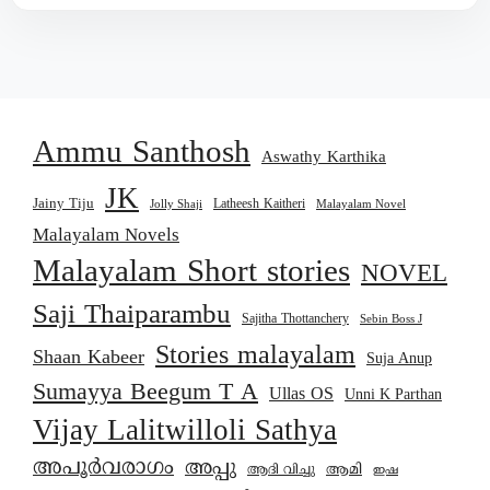
Ammu Santhosh
Aswathy Karthika
JK
Jainy Tiju
Latheesh Kaitheri
Jolly Shaji
Malayalam Novel
Malayalam Novels
Malayalam Short stories
NOVEL
Saji Thaiparambu
Sajitha Thottanchery
Sebin Boss J
Stories malayalam
Shaan Kabeer
Suja Anup
Sumayya Beegum T A
Ullas OS
Unni K Parthan
Vijay Lalitwilloli Sathya
അപൂർവരാഗം
അപ്പു
ആമി
ആദി വിച്ചു
ഇഷ