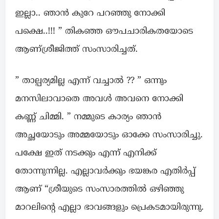
ഇല്ലാ.. ഞാൻ കുറേ പറഞ്ഞു നോക്കി
പക്ഷെ..!!! ” തികഞ്ഞ ഔപചാരികതയോടെ
ആണ്ശ്രീജിത്ത്‌ സംസാരിച്ചത്.
” താല്പര്യമില്ല എന്ന് വച്ചാൽ ?? ” ഒന്നും
മനസിലാവാതെ അവൾ അവനെ നോക്കി
കണ്ണ് ചിമ്മി. ” നമ്മുടെ കാര്യം ഞാൻ
അച്ഛയോടും അമ്മയോടും ഓക്കേ സംസാരിച്ചു.
പക്ഷേ ഇത് നടക്കും എന്ന് എനിക്ക്
തോന്നുന്നില്ല. എല്ലാവർക്കും ഭയങ്കര എതിർപ്പ്
ആണ് “ശ്രീയുടെ സംസാരത്തിൽ ഒഴിഞ്ഞു
മാറലിന്റെ എല്ലാ ഭാവങ്ങളും പ്രെകടമായിരുന്നു.