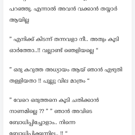
പറഞ്ഞു. എന്നാൽ അവൻ വക്കാൻ തയ്യാർ
ആയില്ല
” എനിക്ക് കിടന്ന് തന്നവളാ നീ.. അതും കൂടി
ഓർത്തോ..!! വല്ലാണ്ട് ഞെളിയല്ലെ “
” ഒരു കറുത്ത അധ്യായം ആയ് ഞാൻ എഴുതി
തള്ളിയതാ !! പുല്ലു വില മാത്രം “
” വേറെ ഒരുത്തനെ കൂടി ചതിക്കാൻ
നാണമില്ലെ ?? ” ” ഞാൻ അവിടെ
ബോധിപ്പിച്ചോളാം.. നിന്നെ
ബോധിപ്പിക്കുന്നില്ല.. !! “