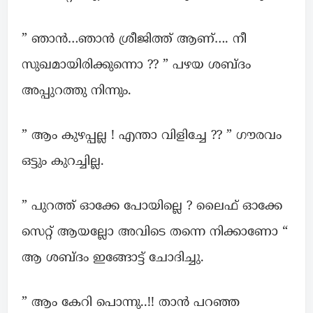
” ഞാൻ…ഞാൻ ശ്രീജിത്ത്‌ ആണ്…. നീ
സുഖമായിരിക്കുന്നൊ ?? ” പഴയ ശബ്ദം
അപ്പുറത്തു നിന്നും.
” ആം കുഴപ്പല്ല ! എന്താ വിളിച്ചേ ?? ” ഗൗരവം
ഒട്ടും കുറച്ചില്ല.
” പുറത്ത് ഓക്കേ പോയില്ലെ ? ലൈഫ് ഓക്കേ
സെറ്റ് ആയല്ലോ അവിടെ തന്നെ നിക്കാണോ “
ആ ശബ്ദം ഇങ്ങോട്ട് ചോദിച്ചു.
” ആം കേറി പൊന്നു..!! താൻ പറഞ്ഞ