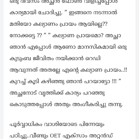
ഒരു ദിവസം അച്ഛൻ ഫോൺ വിളിച്ചപ്പോൾ
കാര്യമായി ചോദിച്ചു. ” ഇങ്ങനെ നടന്നാൽ
മതിയോ കല്യാണം പ്രായം ആയില്ലെ??
നോക്കട്ടെ ?? ” ” കല്യാണ പ്രായമൊ? അച്ഛാ
ഞാൻ എപ്പോൾ ആണോ മാനസികമായി ഒരു
കുടുംബ ജീവിതം നയിക്കാൻ റെഡി
ആവുന്നത് അതല്ലേ എന്റെ കല്യാണ പ്രായം..!!
കുറച്ച് കൂടി കഴിഞ്ഞു ഞാൻ പറയാട്ടോ !!! ”
അച്ഛനോട്‌ വൃത്തിക്ക് കാര്യം പറഞ്ഞു
കൊടുത്തപ്പോൾ അതും അംഗീകരിച്ചു തന്നു.
പൂർവ്വാധികം വാശിയോടെ പിന്നേയും
പഠിച്ചു..വീണ്ടും OET എക്സാം അറ്റൻഡ്