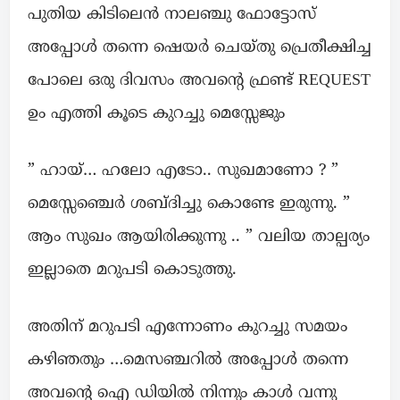
പുതിയ കിടിലെൻ നാലഞ്ചു ഫോട്ടോസ്
അപ്പോൾ തന്നെ ഷെയർ ചെയ്തു പ്രെതീക്ഷിച്ച
പോലെ ഒരു ദിവസം അവന്റെ ഫ്രണ്ട് REQUEST
ഉം എത്തി കൂടെ കുറച്ചു മെസ്സേജും
” ഹായ്… ഹലോ എടോ.. സുഖമാണോ ? ”
മെസ്സേഞ്ചെർ ശബ്ദിച്ചു കൊണ്ടേ ഇരുന്നു. ”
ആം സുഖം ആയിരിക്കുന്നു .. ” വലിയ താല്പര്യം
ഇല്ലാതെ മറുപടി കൊടുത്തു.
അതിന് മറുപടി എന്നോണം കുറച്ചു സമയം
കഴിഞതും …മെസഞ്ചറിൽ അപ്പോൾ തന്നെ
അവന്റെ ഐ ഡിയിൽ നിന്നും കാൾ വന്നു