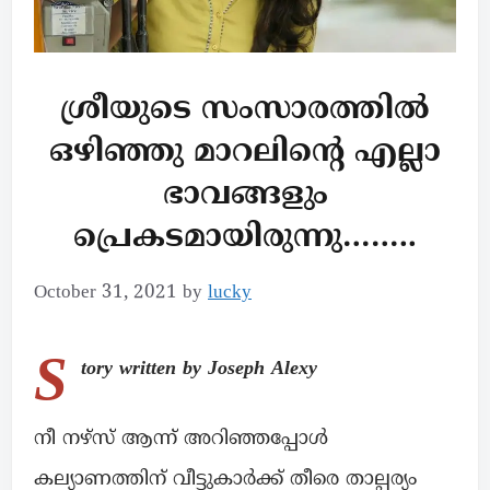
ശ്രീയുടെ സംസാരത്തിൽ
ഒഴിഞ്ഞു മാറലിന്റെ എല്ലാ
ഭാവങ്ങളും
പ്രെകടമായിരുന്നു……..
October 31, 2021
by
lucky
S
tory written by Joseph Alexy
നീ നഴ്സ് ആന്ന് അറിഞ്ഞപ്പോൾ
കല്യാണത്തിന് വീട്ടുകാർക്ക് തീരെ താല്പര്യം