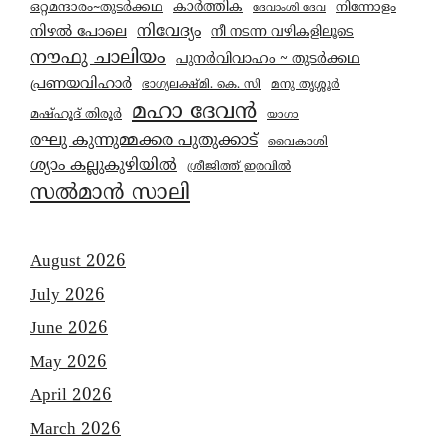
കാര്‍ത്തിക
ഒറ്റമന്ദാരം~തുടർക്കഥ
നിന്നോളം
ദേവാംശി ദേവ
നിവേദ്യം
നിഴൽ പോലെ
നീ നടന്ന വഴികളിലൂടെ
നൗഫു ചാലിയം
പുനർവിവാഹം ~ തുടർക്കഥ
പ്രണയവിഹാർ
മനു തൃശ്ശൂർ
ഭാഗ്യലക്ഷ്മി. കെ. സി
മഹാ ദേവൻ
മഷ്ഹൂദ് തിരൂർ
യാഗാ
രഘു കുന്നുമ്മക്കര പുതുക്കാട്
വൈകാശി
ശ്യാം കല്ലുകുഴിയിൽ
ശ്രീജിത്ത് ഇരവിൽ
സൽമാൻ സാലി
August 2026
July 2026
June 2026
May 2026
April 2026
March 2026