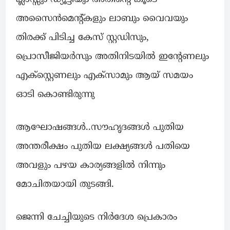
അസൈൻമെന്റ്കളും ലാബും വൈവയും
തിരക്ക് പിടിച്ച കേസ് സ്റ്റഡിസും,
പ്രൊസീജിയർസും അതിനിടയിൽ ഇന്റേണലും
എക്സ്റ്റെണലും എക്സാമും ആയ് സമയം
ഓടി കൊണ്ടിരുന്നു
ആഘോഷങ്ങൾ..സൗഹൃദങ്ങൾ പുതിയ
അന്തരീക്ഷം പുതിയ ലക്ഷ്യങ്ങൾ പതിയെ
അവളും പഴയ കാര്യങ്ങളിൽ നിന്നും
മോചിതയായി തുടങ്ങി.
ജെന്നി ചേച്ചിയുടെ നിർദേശ പ്രെകാരം