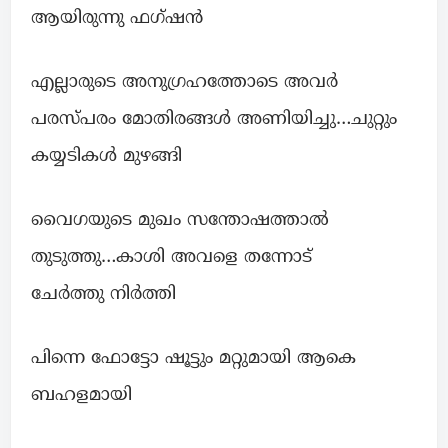
ആയിരുന്നു ഫഗ്ഷൻ
എല്ലാരുടെ അനുഗ്രഹത്തോടെ അവർ
പരസ്പരം മോതിരങ്ങൾ അണിയിച്ചു…ചുറ്റും
കയ്യടികൾ മുഴങ്ങി
വൈഗയുടെ മുഖം സന്തോഷത്താൽ
തുടുത്തു…കാശി അവളെ തന്നോട്
ചേർത്തു നിർത്തി
പിന്നെ ഫോട്ടോ ഷൂട്ടും മറ്റുമായി ആകെ
ബഹളമായി