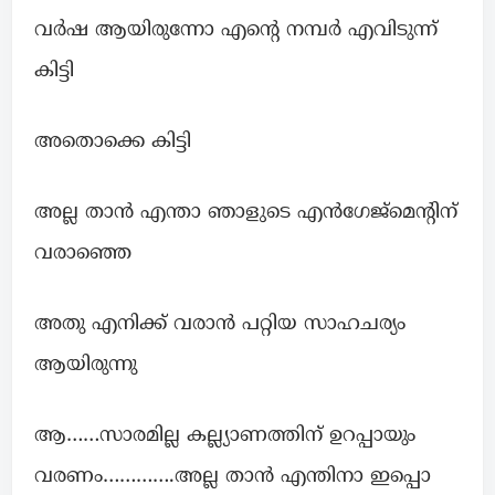
വർഷ ആയിരുന്നോ എന്റെ നമ്പർ എവിടുന്ന്
കിട്ടി
അതൊക്കെ കിട്ടി
അല്ല താൻ എന്താ ഞാളുടെ എൻഗേജ്മെന്റിന്
വരാഞ്ഞെ
അതു എനിക്ക് വരാൻ പറ്റിയ സാഹചര്യം
ആയിരുന്നു
ആ……സാരമില്ല കല്ല്യാണത്തിന് ഉറപ്പായും
വരണം………….അല്ല താൻ എന്തിനാ ഇപ്പൊ