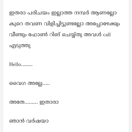
ഇതരാ പരിചയം ഇല്ലാത്ത നമ്പർ ആണല്ലോ
കുറെ തവണ വിളിച്ചിട്ടുണ്ടല്ലോ അപ്പോഴേക്കും
വീണ്ടും ഫോൺ റിങ് ചെയ്യ്തു അവൾ call
എടുത്തു
Hello……..
വൈഗ അല്ലേ…..
അതേ……… ഇതാരാ
ഞാൻ വർഷയാ