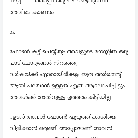
Tnqq………അപ്പൊ ഒരു 4.30 ആവുമ്പോ
അവിടെ കാണാം
ok
ഫോൺ കട്ട് ചെയ്യ്തും അവളുടെ മനസ്സിൽ ഒരു
പാട് ചോദ്യങ്ങൾ നിറഞ്ഞു
വർഷയ്ക്ക് എന്തായിരിക്കും ഇത്ര അർജെന്റ്
ആയി പറയാൻ ഉള്ളത് എത്ര ആലോചിച്ചിട്ടും
അവൾക്ക് അതിനുള്ള ഉത്തരം കിട്ടിയില്ല
..ഉടൻ അവൾ ഫോൺ എടുത്ത് കാശിയെ
വിളിക്കാൻ ഒരുങ്ങി അപ്പോഴാണ് അവൻ