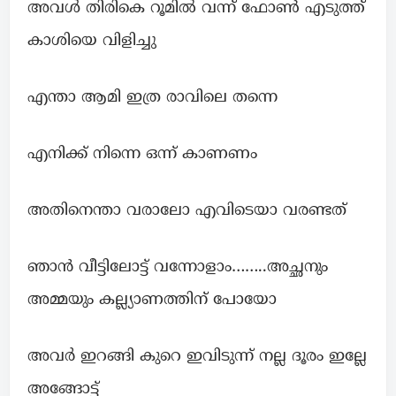
അവൾ തിരികെ റൂമിൽ വന്ന് ഫോൺ എടുത്ത്
കാശിയെ വിളിച്ചു
എന്താ ആമി ഇത്ര രാവിലെ തന്നെ
എനിക്ക് നിന്നെ ഒന്ന് കാണണം
അതിനെന്താ വരാലോ എവിടെയാ വരണ്ടത്
ഞാൻ വീട്ടിലോട്ട് വന്നോളാം……..അച്ഛനും
അമ്മയും കല്ല്യാണത്തിന് പോയോ
അവർ ഇറങ്ങി കുറെ ഇവിടുന്ന് നല്ല ദൂരം ഇല്ലേ
അങ്ങോട്ട്