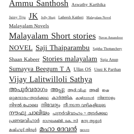
Ammu Santhosh
Aswathy Karthika
JK
Jainy Tiju
Latheesh Kaitheri
Jolly Shaji
Malayalam Novel
Malayalam Novels
Malayalam Short stories
Navas Amandoor
Saji Thaiparambu
NOVEL
Sajitha Thottanchery
Stories malayalam
Shaan Kabeer
Suja Anup
Sumayya Beegum T A
Ullas OS
Unni K Parthan
Vijay Lalitwilloli Sathya
അപൂർവരാഗം
അപ്പു
ആമി
ആദി വിച്ചു
ഇഷ
കാര്‍ത്തിക
ഒറ്റമന്ദാരം~തുടർക്കഥ
നിന്നോളം
കാളിദാസൻ
നിവേദ്യം
നിഴൽ പോലെ
നീ നടന്ന വഴികളിലൂടെ
നൗഫു ചാലിയം
പുനർവിവാഹം ~ തുടർക്കഥ
പ്രണയവിഹാർ
മനു തൃശ്ശൂർ
ഭാഗ്യലക്ഷ്മി. കെ. സി
മഹാ ദേവൻ
മഷ്ഹൂദ് തിരൂർ
യാഗാ