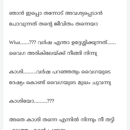
ഞാൻ ഇപ്പൊ തന്നോട് അവശ്യപ്പെടാൻ
പോവുന്നത് തന്റെ ജീവിതം തന്നെയാ
What……??? വർഷ എന്താ ഉദ്ദേശ്ശിക്കുന്നത്……
വൈഗ അരികിലേയ്ക്ക് നീങ്ങി നിന്നു
കാശി………വർഷ പറഞ്ഞതും വൈഗയുടെ
ദേഷ്യം കൊണ്ട് വൈഗയുടെ മുഖം ചുവന്നു
കാശിയോ………???
അതെ കാശി തന്നെ എന്നിൽ നിന്നും നീ തട്ടി