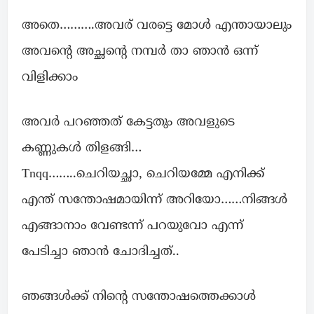
അതെ……….അവര് വരട്ടെ മോൾ എന്തായാലും
അവന്റെ അച്ഛന്റെ നമ്പർ താ ഞാൻ ഒന്ന്
വിളിക്കാം
അവർ പറഞ്ഞത് കേട്ടതും അവളുടെ
കണ്ണുകൾ തിളങ്ങി…
Tnqq……..ചെറിയച്ഛാ, ചെറിയമ്മേ എനിക്ക്
എന്ത് സന്തോഷമായിന്ന് അറിയോ……നിങ്ങൾ
എങ്ങാനാം വേണ്ടന്ന് പറയുവോ എന്ന്
പേടിച്ചാ ഞാൻ ചോദിച്ചത്..
ഞങ്ങൾക്ക് നിന്റെ സന്തോഷത്തെക്കാൾ