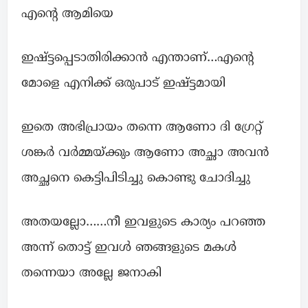
എന്റെ ആമിയെ
ഇഷ്ട്ടപ്പെടാതിരിക്കാൻ എന്താണ്…എന്റെ
മോളെ എനിക്ക് ഒരുപാട് ഇഷ്ട്ടമായി
ഇതെ അഭിപ്രായം തന്നെ ആണോ ദി ഗ്രേറ്റ്
ശങ്കർ വർമ്മയ്ക്കും ആണോ അച്ഛാ അവൻ
അച്ഛനെ കെട്ടിപിടിച്ചു കൊണ്ടു ചോദിച്ചു
അതയല്ലോ……നീ ഇവളുടെ കാര്യം പറഞ്ഞ
അന്ന് തൊട്ട് ഇവൾ ഞങ്ങളുടെ മകൾ
തന്നെയാ അല്ലേ ജനാകി