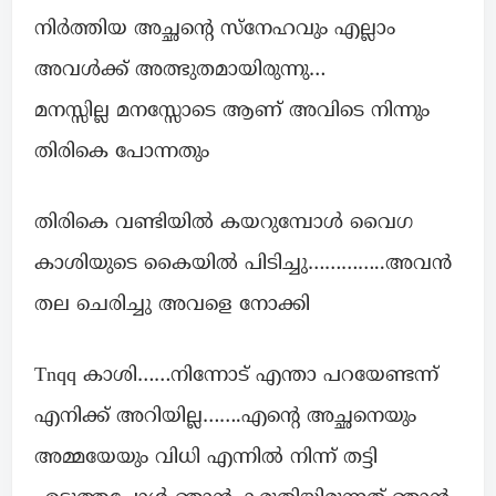
നിർത്തിയ അച്ഛന്റെ സ്നേഹവും എല്ലാം
അവൾക്ക് അത്ഭുതമായിരുന്നു…
മനസ്സില്ല മനസ്സോടെ ആണ് അവിടെ നിന്നും
തിരികെ പോന്നതും
തിരികെ വണ്ടിയിൽ കയറുമ്പോൾ വൈഗ
കാശിയുടെ കൈയിൽ പിടിച്ചു…………..അവൻ
തല ചെരിച്ചു അവളെ നോക്കി
Tnqq കാശി……നിന്നോട് എന്താ പറയേണ്ടന്ന്
എനിക്ക് അറിയില്ല…….എന്റെ അച്ഛനെയും
അമ്മയേയും വിധി എന്നിൽ നിന്ന് തട്ടി