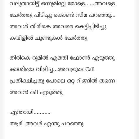
വലുതായിട്ട് ഒന്നുമില്ലേ മോളെ……അവളെ
ചേർത്തു പിടിച്ചു കൊണ്ട് സീമ പറഞ്ഞു…
അവൾ തിരികെ അവരെ കെട്ടിപ്പിടിച്ചു
കവിളിൽ ചുണ്ടുകൾ ചേർത്തു
തിരികെ റൂമിൽ എത്തി ഫോൺ എടുത്തു
കാശിയെ വിളിച്ച…അവളുടെ Call
പ്രതീക്ഷിച്ചതു പോലെ ഒറ്റ റിങ്ങിൽ തന്നെ
അവൻ call എടുത്തു
എന്തായി………..
ആമി അവർ എന്തു പറഞ്ഞു