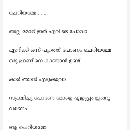
ചെറിയമ്മേ……..
അല്ല മോള് ഇത് എവിടെ പോവാ
എനിക്ക് ഒന്ന് പുറത്ത് പോണം ചെറിയമ്മേ
ഒരു ഫ്രണ്ടിനെ കാണാൻ ഉണ്ട്
കാർ ഞാൻ എടുക്കുവാ
സൂക്ഷിച്ചു പോണേ മോളെ എളുപ്പം ഇങ്ങു
വരണം
ആ ചെറിയമ്മേ