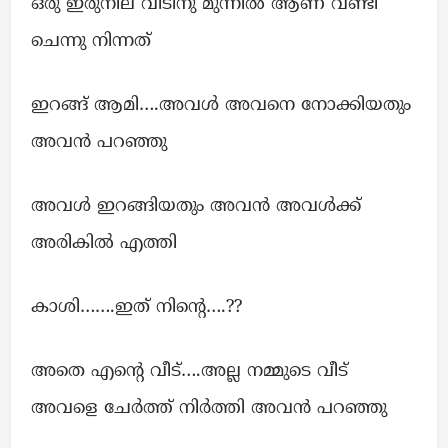
ഒരു ഇരുനില വീടിനു മുന്നിൽ ആണ് വണ്ടി
ചെന്നു നിന്നത്
ഇറങ്ങ്‌ ആമി….അവൾ അവനെ നോക്കിയതും
അവൻ പറഞ്ഞു
അവൾ ഇറങ്ങിയതും അവൻ അവൾക്ക്
അരികിൽ എത്തി
കാശി…….ഇത് നിന്റെ….??
അതെ എന്റെ വീട്….അല്ല നമ്മുടെ വീട്
അവളെ ചേർത്ത് നിർത്തി അവൻ പറഞ്ഞു