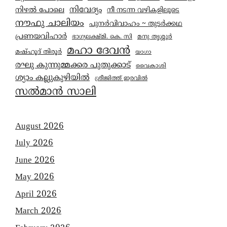
നിവേദ്യം
നിഴൽ പോലെ
നീ നടന്ന വഴികളിലൂടെ
നൗഫു ചാലിയം
പുനർവിവാഹം ~ തുടർക്കഥ
പ്രണയവിഹാർ
മനു തൃശ്ശൂർ
ഭാഗ്യലക്ഷ്മി. കെ. സി
മഹാ ദേവൻ
മഷ്ഹൂദ് തിരൂർ
യാഗാ
രഘു കുന്നുമ്മക്കര പുതുക്കാട്
വൈകാശി
ശ്യാം കല്ലുകുഴിയിൽ
ശ്രീജിത്ത് ഇരവിൽ
സൽമാൻ സാലി
August 2026
July 2026
June 2026
May 2026
April 2026
March 2026