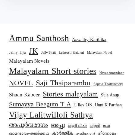
Ammu Santhosh
Aswathy Karthika
JK
Jainy Tiju
Latheesh Kaitheri
Jolly Shaji
Malayalam Novel
Malayalam Novels
Malayalam Short stories
Navas Amandoor
Saji Thaiparambu
NOVEL
Sajitha Thottanchery
Stories malayalam
Shaan Kabeer
Suja Anup
Sumayya Beegum T A
Ullas OS
Unni K Parthan
Vijay Lalitwilloli Sathya
അപൂർവരാഗം
അപ്പു
ആമി
ആദി വിച്ചു
ഇഷ
കാര്‍ത്തിക
ഒറ്റമന്ദാരം~തുടർക്കഥ
നിന്നോളം
കാളിദാസൻ