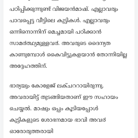
പഠിപ്പിക്കുന്നുണ്ട് വിജയൻമാഷ്. എല്ലാവരും
പാവപ്പെട്ട വീട്ടിലെ കുട്ടികൾ. എല്ലാവരും
ഒന്നിനൊന്നിന് മെച്ചമായി പഠിക്കാൻ
സാമ൪ത്ഥ്യമുള്ളവ൪. അവരുടെ ദൈന്യത
കാണുമ്പോൾ കൈവിട്ടുകളയാൻ തോന്നിയില്ല
അദ്ദേഹത്തിന്.
ഭാര്യയും കോളേജ് ലക്ചററായിരുന്നു.
അവരായിട്ട് തുടങ്ങിയതാണ് ഈ സഹായം
ചെയ്യൽ. മാഷും ഒപ്പം കൂടിയപ്പോൾ
കുട്ടികളുടെ ശോഭനമായ ഭാവി അവ൪
ഓരോരുത്തരായി