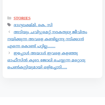
STORIES
ഭാഗ്യലക്ഷ്മി. കെ. സി
അടിയും ചവിട്ടുമെറ്റ് നരകതുല്യ ജീവിതം
നയിക്കുന്ന അവളെ കണ്ടില്ലന്നു നടിക്കാൻ
എന്നെ കൊണ്ട് പറ്റില്ല…….
ഇപ്പോൾ അയാൾ ഇവളെ കളഞ്ഞു
ഓഫീസിൽ കൂടെ ജോലി ചെയ്യുന്ന മറ്റൊരു
പെൺകുട്ടിയുമായി ഒളിച്ചോടി…..