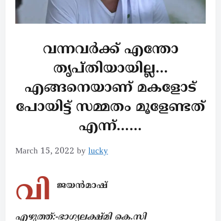
വന്നവർക്ക് എന്തോ
തൃപ്തിയായില്ല…
എങ്ങനെയാണ് മകളോട്
പോയിട്ട് സമ്മതം മൂളേണ്ടത്
എന്ന്……
March 15, 2022
by
lucky
വി
ജയൻമാഷ്
എഴുത്ത്:-ഭാഗ്യലക്ഷ്മി കെ.സി