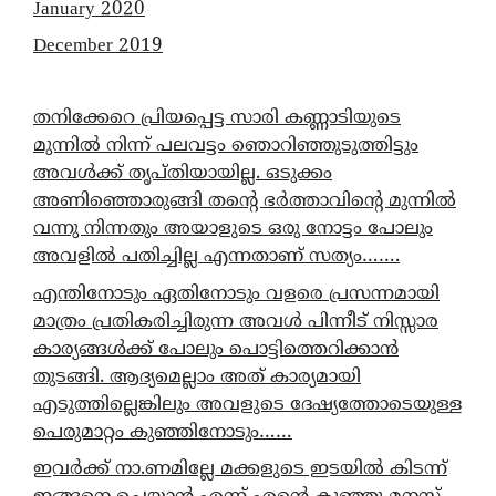
January 2020
December 2019
തനിക്കേറെ പ്രിയപ്പെട്ട സാരി കണ്ണാടിയുടെ
മുന്നിൽ നിന്ന് പലവട്ടം ഞൊറിഞ്ഞുടുത്തിട്ടും
അവൾക്ക് തൃപ്തിയായില്ല. ഒടുക്കം
അണിഞ്ഞൊരുങ്ങി തന്റെ ഭർത്താവിന്റെ മുന്നിൽ
വന്നു നിന്നതും അയാളുടെ ഒരു നോട്ടം പോലും
അവളിൽ പതിച്ചില്ല എന്നതാണ് സത്യം…….
എന്തിനോടും ഏതിനോടും വളരെ പ്രസന്നമായി
മാത്രം പ്രതികരിച്ചിരുന്ന അവൾ പിന്നീട് നിസ്സാര
കാര്യങ്ങൾക്ക് പോലും പൊട്ടിത്തെറിക്കാൻ
തുടങ്ങി. ആദ്യമെല്ലാം അത് കാര്യമായി
എടുത്തില്ലെങ്കിലും അവളുടെ ദേഷ്യത്തോടെയുള്ള
പെരുമാറ്റം കുഞ്ഞിനോടും……
ഇവർക്ക് നാ.ണമില്ലേ മക്കളുടെ ഇടയിൽ കിടന്ന്