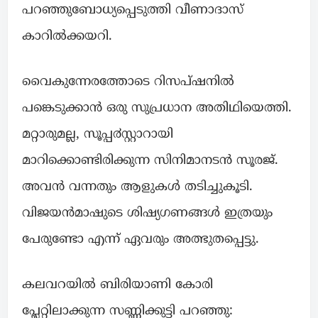
പറഞ്ഞുബോധ്യപ്പെടുത്തി വീണാദാസ്
കാറിൽക്കയറി.
വൈകുന്നേരത്തോടെ റിസപ്ഷനിൽ
പങ്കെടുക്കാൻ ഒരു സുപ്രധാന അതിഥിയെത്തി.
മറ്റാരുമല്ല, സൂപ്പ൪സ്റ്റാറായി
മാറിക്കൊണ്ടിരിക്കുന്ന സിനിമാനടൻ സൂരജ്.
അവൻ വന്നതും ആളുകൾ തടിച്ചുകൂടി.
വിജയൻമാഷുടെ ശിഷ്യഗണങ്ങൾ ഇത്രയും
പേരുണ്ടോ എന്ന് ഏവരും അത്ഭുതപ്പെട്ടു.
കലവറയിൽ ബിരിയാണി കോരി
പ്ലേറ്റിലാക്കുന്ന സണ്ണിക്കുട്ടി പറഞ്ഞു: