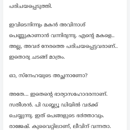
പരിചയപ്പെടുത്തി.
ഇവിടെനിന്നും മകൻ അവിനാശ്
പെണ്ണുകാണാൻ വന്നിരുന്നു. എന്റെ മകളെ..
അല്ല, അവ൪ നേരത്തെ പരിചയപ്പെട്ടവരാണ്..
ഇതൊരു ചടങ്ങ് മാത്രം.
ഓ, സ്നേഹയുടെ അച്ഛനാണോ?
അതേ… ഇതെന്റെ ഭാര്യാസഹോദരനാണ്.
സതീശൻ. പി ഡബ്ല്യൂ ഡിയിൽ വ൪ക്ക്
ചെയ്യുന്നു. ഇത് പെങ്ങളുടെ ഭ൪ത്താവും.
രാജേഷ്. കുവൈറ്റിലാണ്, ലീവിന് വന്നതാ.