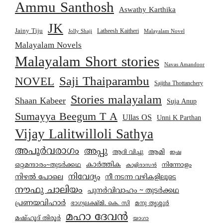
Ammu Santhosh
Aswathy Karthika
JK
Jainy Tiju
Latheesh Kaitheri
Jolly Shaji
Malayalam Novel
Malayalam Novels
Malayalam Short stories
Navas Amandoor
Saji Thaiparambu
NOVEL
Sajitha Thottanchery
Stories malayalam
Shaan Kabeer
Suja Anup
Sumayya Beegum T A
Ullas OS
Unni K Parthan
Vijay Lalitwilloli Sathya
അപൂർവരാഗം
അപ്പു
ആമി
ആദി വിച്ചു
ഇഷ
കാര്‍ത്തിക
ഒറ്റമന്ദാരം~തുടർക്കഥ
നിന്നോളം
കാളിദാസൻ
നിവേദ്യം
നിഴൽ പോലെ
നീ നടന്ന വഴികളിലൂടെ
നൗഫു ചാലിയം
പുനർവിവാഹം ~ തുടർക്കഥ
പ്രണയവിഹാർ
മനു തൃശ്ശൂർ
ഭാഗ്യലക്ഷ്മി. കെ. സി
മഹാ ദേവൻ
മഷ്ഹൂദ് തിരൂർ
യാഗാ