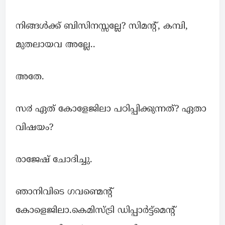
നിങ്ങൾക്ക് ബിസിനസ്സല്ലേ? സിമന്റ്, കമ്പി,
മുതലായവ അല്ലേ..
അതേ.
സ൪ ഏത് കോളേജിലാ പഠിപ്പിക്കുന്നത്? ഏതാ
വിഷയം?
രാജേഷ് ചോദിച്ചു.
ഞാനിവിടെ ഗവണ്മെന്റ്
കോളെജിലാ.കെമിസ്ട്രി ഡിപ്പാർട്ട്മെന്റ്