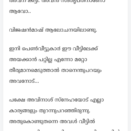
അവന് കിട്ടി. അവൻ സംതൃപ്തനാണോ
ആവോ..
വിജഷൻമാഷ് ആലോചനയിലാണ്ടു.
ഇനി പെൺവീട്ടുകാ൪ ഈ വീട്ടിലേക്ക്
അയക്കാൻ പറ്റില്ല എന്നോ മറ്റോ
തീരുമാനമെടുത്താൽ താനെന്തുപറയും
അവനോട്…
പക്ഷേ അവിനാശ് സ്നേഹയോട് എല്ലാ
കാര്യങ്ങളും തുറന്നുപറഞ്ഞിരുന്നു.
അതുകൊണ്ടുതന്നെ അവൾ വീട്ടിൽ