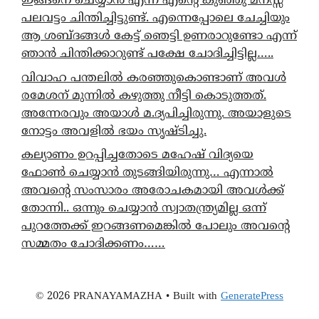
ഇങ്ങനെ ചെയ്യാൻ എന്ന് എന്റെ കുഞ്ഞു മനസ്സ്
പലവട്ടം ചിന്തിച്ചിട്ടുണ്ട്. എന്നെപ്പോലെ ചേച്ചിയും
ആ ശബ്ദങ്ങൾ കേട്ട് ഞെട്ടി ഉണരാറുണ്ടോ എന്ന്
ഞാൻ ചിന്തിക്കാറുണ്ട് പക്ഷേ ചോദിച്ചിട്ടില്ല…..
വിവാഹ പന്തലിൽ കരഞ്ഞുകൊണ്ടാണ് അവൾ
രമേശന് മുന്നിൽ കഴുത്തു നീട്ടി കൊടുത്തത്.
അന്നേരവും അയാൾ മ.ദ്യപിച്ചിരുന്നു. അയാളുടെ
നോട്ടം അവളിൽ ഭയം സൃഷ്ടിച്ചു.
കല്യാണം ഉറപ്പിച്ചതോടെ മഹേഷ് വിദ്യയെ
ഫോൺ ചെയ്യാൻ തുടങ്ങിയിരുന്നു… എന്നാൽ
അവന്റെ സംസാരം അരോചകമായി അവൾക്ക്
തോന്നി.. ഒന്നും ചെയ്യാൻ സ്വാതന്ത്ര്യമില്ല ഒന്ന്
പുറത്തേക്ക് ഇറങ്ങണമെങ്കിൽ പോലും അവന്റെ
സമ്മതം ചോദിക്കണം……
© 2026 PRANAYAMAZHA
• Built with
GeneratePress