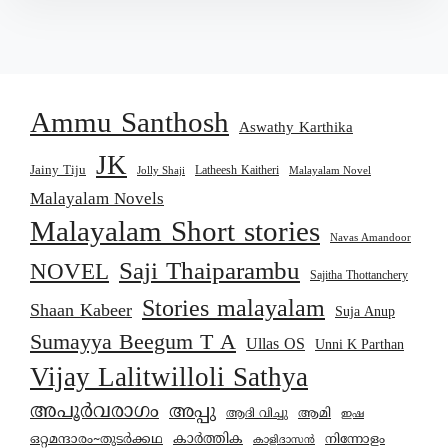
Ammu Santhosh
Aswathy Karthika
JK
Jainy Tiju
Latheesh Kaitheri
Jolly Shaji
Malayalam Novel
Malayalam Novels
Malayalam Short stories
Navas Amandoor
Saji Thaiparambu
NOVEL
Sajitha Thottanchery
Stories malayalam
Shaan Kabeer
Suja Anup
Sumayya Beegum T A
Ullas OS
Unni K Parthan
Vijay Lalitwilloli Sathya
അപൂർവരാഗം
അപ്പു
ആമി
ആദി വിച്ചു
ഇഷ
കാര്‍ത്തിക
ഒറ്റമന്ദാരം~തുടർക്കഥ
നിന്നോളം
കാളിദാസൻ