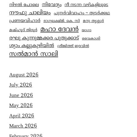
നിവേദ്യം
നിഴൽ പോലെ
നീ നടന്ന വഴികളിലൂടെ
നൗഫു ചാലിയം
പുനർവിവാഹം ~ തുടർക്കഥ
പ്രണയവിഹാർ
മനു തൃശ്ശൂർ
ഭാഗ്യലക്ഷ്മി. കെ. സി
മഹാ ദേവൻ
മഷ്ഹൂദ് തിരൂർ
യാഗാ
രഘു കുന്നുമ്മക്കര പുതുക്കാട്
വൈകാശി
ശ്യാം കല്ലുകുഴിയിൽ
ശ്രീജിത്ത് ഇരവിൽ
സൽമാൻ സാലി
August 2026
July 2026
June 2026
May 2026
April 2026
March 2026
February 2026