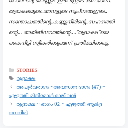
പോലൊരു പെണ്ണും. ഇതവളുടെ കഥയാണ്.
രുദ്രാക്ഷയുടെ..അവളുടെ സ്വപ്നങ്ങളുടെ..
സന്തോഷത്തിന്റെ..കണ്ണുനീരിന്റെ..സഹനത്തി
ന്റെ… അതിജീവനത്തിന്റെ….”രുദ്രാക്ഷ”യെ
കൈനീട്ടി സ്വീകരിക്കുമെന്ന് പ്രതീക്ഷിക്കട്ടെ
.
STORIES
രുദ്രാക്ഷ
അപൂര്‍വരാഗം ~അവസാന ഭാഗം (47) ~
എഴുത്ത്: മിനിമോൾ രാജീവൻ
രുദ്രാക്ഷ ~ ഭാഗം 02 ~ എഴുത്ത്: ആർദ്ര
നവനീത്