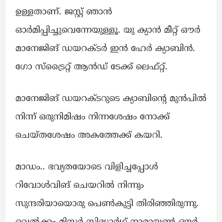
ഉള്ളതാണ്. ജസ്റ്റ് ഞാൻ
ഓർമിപ്പിച്ചുവെന്നേയുള്ളൂ. യു ക്യാൻ മീറ്റ് ഔർ
മാനേജിങ് ഡയറക്ടർ ഇൻ ഹേർ ക്യാബിൻ.
ഗോ സ്ട്രൈറ്റ് ആൻഡ് ടേക്ക് ലെഫ്റ്റ്.
മാനേജിങ് ഡയറക്ടറുടെ ക്യാബിന്റെ മുൻപിൽ
നിന്ന് ഒരുനിമിഷം നിന്നശേഷം നോക്ക്
ചെയ്തശേഷം അകത്തേക്ക് കയറി.
മാഡം.. ഭവ്യതയോടെ വിളിച്ചപ്പോൾ
റിവോൾവിങ് ചെയറിൽ നിന്നും
സുന്ദരിയായൊരു പെൺകുട്ടി തിരിഞ്ഞിരുന്നു.