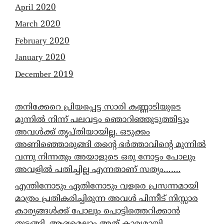
April 2020
March 2020
February 2020
January 2020
December 2019
തനിക്കേറെ പ്രിയപ്പെട്ട സാരി കണ്ണാടിയുടെ
മുന്നിൽ നിന്ന് പലവട്ടം ഞൊറിഞ്ഞുടുത്തിട്ടും
അവൾക്ക് തൃപ്തിയായില്ല. ഒടുക്കം
അണിഞ്ഞൊരുങ്ങി തന്റെ ഭർത്താവിന്റെ മുന്നിൽ
വന്നു നിന്നതും അയാളുടെ ഒരു നോട്ടം പോലും
അവളിൽ പതിച്ചില്ല എന്നതാണ് സത്യം…….
എന്തിനോടും ഏതിനോടും വളരെ പ്രസന്നമായി
മാത്രം പ്രതികരിച്ചിരുന്ന അവൾ പിന്നീട് നിസ്സാര
കാര്യങ്ങൾക്ക് പോലും പൊട്ടിത്തെറിക്കാൻ