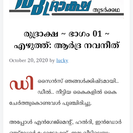
രുദ്രാക്ഷ ~ ഭാഗം 01 ~
എഴുത്ത്: ആർദ്ര നവനീത്
October 20, 2020
by
lucky
ഡി
സൈൻസ് ഞങ്ങൾക്കിഷ്ടമായി..
ഡീൽ.. നീട്ടിയ കൈകളിൽ കൈ
ചേർത്തുകൊണ്ടവൾ പുഞ്ചിരിച്ചു.
അപ്പോൾ എൻഗേജ്മെന്റ്, ഹൽദി, ഇൻഡോർ