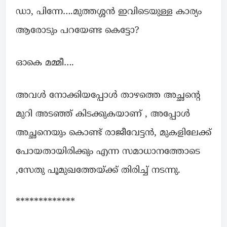
ഡാ, പിന്നേ….മുത്തശ്ശൻ ഇവിടെയുള്ള കാര്യം
ആരോടും പറയേണ്ട കെട്ടോ?
ഓകെ മമ്മീ….
അവൾ നോക്കിയപ്പോൾ താഴത്തെ അച്ഛൻ്റെ
മുറി അടഞ്ഞ് കിടക്കുകയാണ് , അപ്പോൾ
അച്ഛനെയും കൊണ്ട് രാജീവേട്ടൻ, മുകളിലേക്ക്
പോയതായിരിക്കും എന്ന സമാധാനത്തോടെ
,സേതു പൂമുഖത്തേയ്ക്ക് തിരിച്ച് നടന്നു.
*************