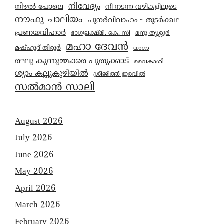
നിവേദ്യം
നിഴൽ പോലെ
നീ നടന്ന വഴികളിലൂടെ
നൗഫു ചാലിയം
പുനർവിവാഹം ~ തുടർക്കഥ
പ്രണയവിഹാർ
മനു തൃശ്ശൂർ
ഭാഗ്യലക്ഷ്മി. കെ. സി
മഹാ ദേവൻ
മഷ്ഹൂദ് തിരൂർ
യാഗാ
രഘു കുന്നുമ്മക്കര പുതുക്കാട്
വൈകാശി
ശ്യാം കല്ലുകുഴിയിൽ
ശ്രീജിത്ത് ഇരവിൽ
സൽമാൻ സാലി
August 2026
July 2026
June 2026
May 2026
April 2026
March 2026
February 2026