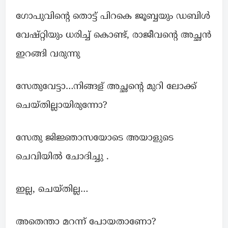
ഗോപുവിൻ്റെ തൊട്ട് പിറകെ ജൂബ്ബയും ഡബിൾ
വേഷ്റ്റിയും ധരിച്ച് കൊണ്ട്, രാജീവൻ്റെ അച്ഛൻ
ഇറങ്ങി വരുന്നു
സേതുവേട്ടാ…നിങ്ങള് അച്ഛൻ്റെ മുറി ലോക്ക്
ചെയ്തില്ലായിരുന്നോ?
സേതു ജിജ്ഞാസയോടെ അയാളുടെ
ചെവിയിൽ ചോദിച്ചു .
ഇല്ല, ചെയ്തില്ല…
അതെന്താ മറന്ന് പോയതാണോ?