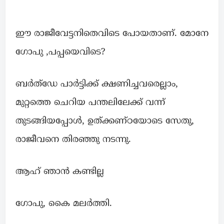
************
ഈ രാജീവേട്ടനിതെവിടെ പോയതാണ്. മോനേ
ഗോപു ,പപ്പയെവിടെ?
ബർത്ഡേ പാർട്ടിക്ക് ക്ഷണിച്ചവരെല്ലാം,
മുറ്റത്തെ ചെറിയ പന്തലിലേക്ക് വന്ന്
തുടങ്ങിയപ്പോൾ, ഉത്ക്കണ്ഠയോടെ സേതു,
രാജീവനെ തിരഞ്ഞു നടന്നു.
ആഹ് ഞാൻ കണ്ടില്ല
ഗോപു, കൈ മലർത്തി.