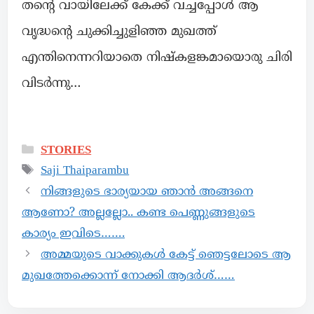
തൻ്റെ വായിലേക്ക് കേക്ക് വച്ചപ്പോൾ ആ
വൃദ്ധൻ്റെ ചുക്കിച്ചുളിഞ്ഞ മുഖത്ത്
എന്തിനെന്നറിയാതെ നിഷ്കളങ്കമായൊരു ചിരി
വിടർന്നു…
STORIES
Saji Thaiparambu
നിങ്ങളുടെ ഭാര്യയായ ഞാൻ അങ്ങനെ
ആണോ? അല്ലല്ലോ.. കണ്ട പെണ്ണുങ്ങളുടെ
കാര്യം ഇവിടെ…….
അമ്മയുടെ വാക്കുകൾ കേട്ട് ഞെട്ടലോടെ ആ
മുഖത്തേക്കൊന്ന് നോക്കി ആദർശ്……