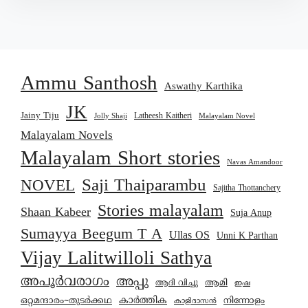
Ammu Santhosh
Aswathy Karthika
JK
Jainy Tiju
Latheesh Kaitheri
Jolly Shaji
Malayalam Novel
Malayalam Novels
Malayalam Short stories
Navas Amandoor
Saji Thaiparambu
NOVEL
Sajitha Thottanchery
Stories malayalam
Shaan Kabeer
Suja Anup
Sumayya Beegum T A
Ullas OS
Unni K Parthan
Vijay Lalitwilloli Sathya
അപൂർവരാഗം
അപ്പു
ആമി
ആദി വിച്ചു
ഇഷ
കാര്‍ത്തിക
ഒറ്റമന്ദാരം~തുടർക്കഥ
നിന്നോളം
കാളിദാസൻ