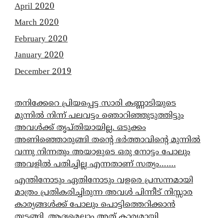
April 2020
March 2020
February 2020
January 2020
December 2019
തനിക്കേറെ പ്രിയപ്പെട്ട സാരി കണ്ണാടിയുടെ
മുന്നിൽ നിന്ന് പലവട്ടം ഞൊറിഞ്ഞുടുത്തിട്ടും
അവൾക്ക് തൃപ്തിയായില്ല. ഒടുക്കം
അണിഞ്ഞൊരുങ്ങി തന്റെ ഭർത്താവിന്റെ മുന്നിൽ
വന്നു നിന്നതും അയാളുടെ ഒരു നോട്ടം പോലും
അവളിൽ പതിച്ചില്ല എന്നതാണ് സത്യം…….
എന്തിനോടും ഏതിനോടും വളരെ പ്രസന്നമായി
മാത്രം പ്രതികരിച്ചിരുന്ന അവൾ പിന്നീട് നിസ്സാര
കാര്യങ്ങൾക്ക് പോലും പൊട്ടിത്തെറിക്കാൻ
തുടങ്ങി. ആദ്യമെല്ലാം അത് കാര്യമായി