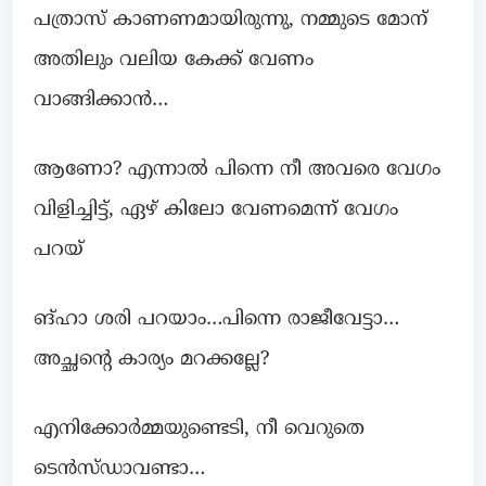
പത്രാസ് കാണണമായിരുന്നു, നമ്മുടെ മോന്
അതിലും വലിയ കേക്ക് വേണം
വാങ്ങിക്കാൻ…
ആണോ? എന്നാൽ പിന്നെ നീ അവരെ വേഗം
വിളിച്ചിട്ട്, ഏഴ് കിലോ വേണമെന്ന് വേഗം
പറയ്
ങ്ഹാ ശരി പറയാം…പിന്നെ രാജീവേട്ടാ…
അച്ഛൻ്റെ കാര്യം മറക്കല്ലേ?
എനിക്കോർമ്മയുണ്ടെടി, നീ വെറുതെ
ടെൻസ്ഡാവണ്ടാ…