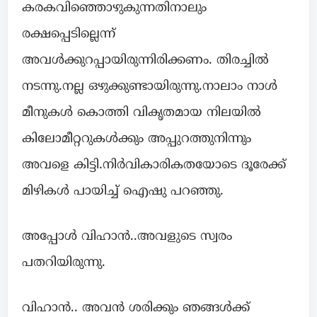
കരകവിഞ്ഞൊഴുകുന്നതിനാലും
രക്ഷപ്പെടില്ലെന്ന്
അവൾക്കുറപ്പായിരുന്നിരിക്കണം. തിരച്ചിൽ
നടന്നു.നല്ല ഒഴുക്കുണ്ടായിരുന്നു.നാലാം നാൾ
മീനുകൾ കൊത്തി വികൃതമായ നിലയിൽ
കിലോമീറ്ററുകൾക്കും അപ്പുറത്തുനിന്നും
അവളെ കിട്ടി.നിർവികാരികതയോടെ ദൂരേക്ക്
മിഴികൾ പായിച്ച് ഐഷു പറഞ്ഞു.
അപ്പോൾ വിഹാൻ..അവളുടെ സ്വരം
പതറിയിരുന്നു.
വിഹാൻ.. അവൻ ശരിക്കും ഞങ്ങൾക്ക്