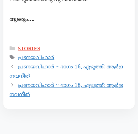
തുടരും….
STORIES
പ്രണയവിഹാർ
പ്രണയവിഹാർ ~ ഭാഗം 16, എഴുത്ത്: ആർദ്ര
നവനീത്
പ്രണയവിഹാർ ~ ഭാഗം 18, എഴുത്ത്: ആർദ്ര
നവനീത്