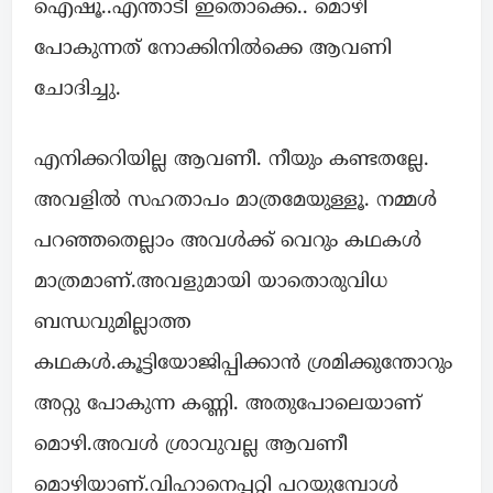
ഐഷൂ..എന്താടീ ഇതൊക്കെ.. മൊഴി
പോകുന്നത് നോക്കിനിൽക്കെ ആവണി
ചോദിച്ചു.
എനിക്കറിയില്ല ആവണീ. നീയും കണ്ടതല്ലേ.
അവളിൽ സഹതാപം മാത്രമേയുള്ളൂ. നമ്മൾ
പറഞ്ഞതെല്ലാം അവൾക്ക് വെറും കഥകൾ
മാത്രമാണ്.അവളുമായി യാതൊരുവിധ
ബന്ധവുമില്ലാത്ത
കഥകൾ.കൂട്ടിയോജിപ്പിക്കാൻ ശ്രമിക്കുന്തോറും
അറ്റു പോകുന്ന കണ്ണി. അതുപോലെയാണ്
മൊഴി.അവൾ ശ്രാവുവല്ല ആവണീ
മൊഴിയാണ്.വിഹാനെപ്പറ്റി പറയുമ്പോൾ