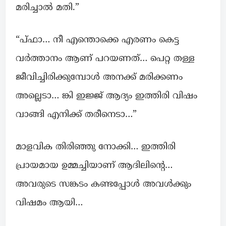
മരിച്ചാൽ മതി.”
“പ്ഫാ… നീ എന്തൊക്കെ എരണം കെട്ട
വർത്താനം ആണ് പറയണത്… പെറ്റ തള്ള
ജീവിച്ചിരിക്കുമ്പോൾ അനക്ക് മരിക്കണം
അല്ലെടാ… ങ്കി ഇജ്ജ് ആദ്യം ഇത്തിരി വിഷം
വാങ്ങി എനിക്ക് തരീനെടാ…”
മാളവിക തിരിഞ്ഞു നോക്കി… ഇത്തിരി
പ്രായമായ ഉമ്മച്ചിയാണ് ആദിലിന്റെ…
അവരുടെ സങ്കടം കണ്ടപ്പോൾ അവൾക്കും
വിഷമം ആയി…