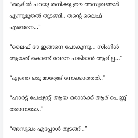
“ആദിൽ പറയു തനിക്കു ഈ അസുഖങ്ങൾ
എന്നുമുതൽ തുടങ്ങി.. തന്റെ ലൈഫ്
എങ്ങനെ…”
“ലൈഫ് ദേ ഇങ്ങനെ പോകുന്നു… സിംഗിൾ
ആയത് കൊണ്ട് വേദന പങ്കിടാൻ ആളില്ല…”
“എന്തെ ഒരു മാര്യേജ് നോക്കാത്തത്..”
“ഹാർട്ട്‌ പേഷ്യന്റ് ആയ ഒരാൾക്ക് ആര് പെണ്ണ്
തരാനാടോ..”
“അസുഖം എപ്പോൾ തുടങ്ങി..”