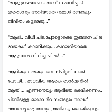
“മാളൂ ഇതൊക്കെയാണ് സംഭവിച്ചത്
ഇതൊന്നും അറിയാതെ നമ്മൾ രണ്ടാളും
ജീവിതം കളഞ്ഞു…”
“ആദി.. വിധി ചിലപ്പോളൊക്കെ ഇങ്ങനെ ചില
മായകൾ കാണിക്കും… കഥയറിയാതെ
ആടുവാൻ വിധിച്ച ചിലർ…”
ആദിയും ഉമ്മയും ഹോസ്പിറ്റലിലേക്ക്
പോയി… മാളവിക ആകെ ടെൻഷനിൽ
ആയി… എങ്ങനെയും ആദിയെ രക്ഷിക്കണം..
പിന്നീടുള്ള ഓരോ ദിവസങ്ങളും അവൾ
അവന്റെ ആരോഗ്യം ശ്രദ്ധിക്കുകയായിരുന്നു….