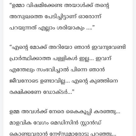
“ഉമ്മാ വിഷമിക്കേണ്ട അയാൾക്ക്‌ തന്റെ
അസുഖത്തെ പേടിച്ചിട്ടാണ് ഓരോന്ന്
പറയുന്നത് എല്ലാം ശരിയാകും ….”
“എന്റെ മോക്ക് അറിയോ ഞാൻ ഇവനുവേണ്ടി
പ്രാർത്ഥിക്കാത്ത പള്ളികൾ ഇല്ല… ഇവന്
എന്തേലും സംഭവിച്ചാൽ പിന്നെ ഞാൻ
ജീവനോടെ ഉണ്ടാവില്ല… എന്റെ കുഞ്ഞിനെ
രക്ഷിക്കണേ ഡോക്ടർ…”
ഉമ്മ അവൾക്ക് നേരെ കൈകൂപ്പി കരഞ്ഞു…
മാളവിക വേഗം മെഡിസിൻ സ്റ്റാൻഡ്
കൊണ്ടുവരാൻ നേഴ്‌സുമാരോടു പറഞ്ഞു…