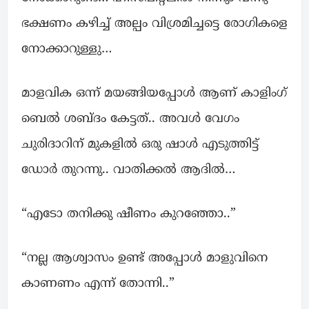
ഭക്ഷണം കഴിച്ച് അല്പം വിശ്രമിച്ചട്ടെ രോഗികളെ
നോക്കാറുള്ളു…
മാളവിക ഒന്ന് മയങ്ങിയപ്പോൾ ആണ് കാളിംഗ്
ബെൽ ശബ്ദം കേട്ടത്.. അവൾ വേഗം
ചുരിദാറിന് മുകളിൽ ഒരു ഷാൾ എടുത്തിട്ട്
ഡോർ തുറന്നു.. വാതിക്കൽ ആദിൽ…
“എടോ തനിക്കു ഷീണം കുറഞ്ഞോ..”
“നല്ല ആശ്വാസം ഉണ്ട്‌ അപ്പോൾ മാളുവിനെ
കാണണം എന്ന് തോന്നി..”