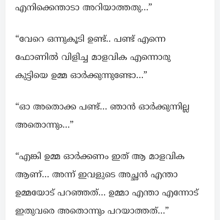
എനിക്കെന്താടാ അറിയാത്തതു…”
“വേറെ ഒന്നുകൂടി ഉണ്ട്‌.. പണ്ട് എന്നെ
ഫോണിൽ വിളിച്ച മാളവിക എന്നൊരു
കുട്ടിയെ ഉമ്മ ഓർക്കുന്നുണ്ടോ…”
“ഓ അതൊക്ക പണ്ട്… ഞാൻ ഓർക്കുന്നില്ല
അതൊന്നും…”
“എങ്കി ഉമ്മ ഓർക്കണം ഇത് ആ മാളവിക
ആണ്… അന്ന് ഇവളുടെ അച്ഛൻ എന്താ
ഉമ്മയോട് പറഞ്ഞത്… ഉമ്മാ എന്താ എന്നോട്
ഇതുവരെ അതൊന്നും പറയാത്തത്…”