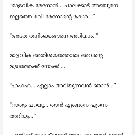
“മാളവിക മേനോൻ… പാലക്കാട് അഞ്ചുമന
ഇല്ലത്തെ രവി മേനോന്റെ മകൾ…”
“അതേ തനിക്കെങ്ങനെ അറിയാം..”
മാളവിക അതിശയത്തോടെ അവന്റെ
മുഖത്തേക്ക് നോക്കി…
“ഹഹഹ… എല്ലാം അറിയുന്നവൻ ഞാൻ…”
“സത്യം പറയു… താൻ എങ്ങനെ എന്നെ
അറിയും..”