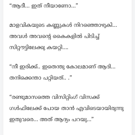
“ആദീ… ഇത് നീയാണോ…”
മാളവികയുടെ കണ്ണുകൾ നിറഞ്ഞൊഴുകി…
അവൾ അവന്റെ കൈകളിൽ പിടിച്ച്
സിറ്റൗട്ടിലേക്കു കയറ്റി….
“നീ ഇരിക്ക്.. ഇതെന്തു കോലമാണ് ആദി…
തനിക്കെന്താ പറ്റിയത്.. .”
“രണ്ടുമാസത്തെ വിസിറ്റിംഗ് വിസക്ക്
ഗൾഫിലേക്ക് പോയ താൻ എവിടെയായിരുന്നു
ഇതുവരെ… അത് ആദ്യം പറയു…”