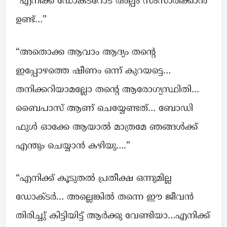
“എനിക്ക് ഡോക്ടറോട് അല്പം സംസാരിക്കാൻ
ഉണ്ട്‌…”
“അതൊക്ക ആവാം ആദ്യം തന്റെ
ഇപ്പോഴത്തെ ഷീണം ഒന്ന് കുറയട്ടെ…
തനിക്കറിയാമല്ലോ തന്റെ ആരോഗ്യസ്ഥിതി…
ബൈപാസ് ആണ് ചെയ്യേണ്ടത്… ബോഡി
ഫുൾ ഓക്കേ ആയാൽ മാത്രമേ ഞങ്ങൾക്ക്
എന്തും ചെയ്യാൻ കഴിയു….”
“എനിക്ക് കൂടുതൽ പ്രതീക്ഷ ഒന്നുമില്ല
ഡോക്ടർ… അല്ലെങ്കിൽ തന്നെ ഈ ജീവൻ
തിരിച്ചു് കിട്ടിയിട്ട് ആർക്കു വേണ്ടിയാ…എനിക്ക്