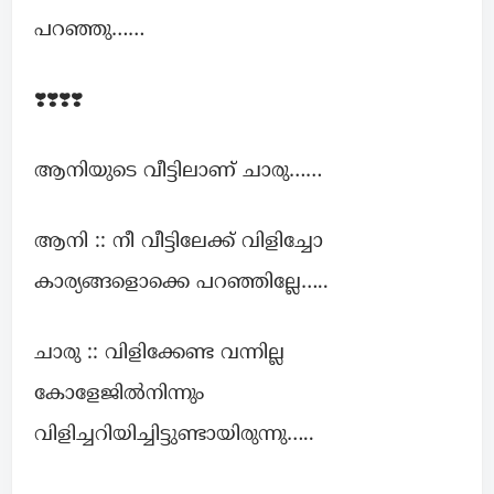
പറഞ്ഞു……
❣️❣️❣️❣️
ആനിയുടെ വീട്ടിലാണ് ചാരു……
ആനി :: നീ വീട്ടിലേക്ക് വിളിച്ചോ
കാര്യങ്ങളൊക്കെ പറഞ്ഞില്ലേ…..
ചാരു :: വിളിക്കേണ്ട വന്നില്ല
കോളേജിൽനിന്നും
വിളിച്ചറിയിച്ചിട്ടുണ്ടായിരുന്നു…..