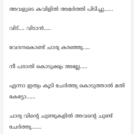
അവളുടെ കവിളിൽ അമർത്തി പിടിച്ചു……
വിട്…. വിടാൻ…..
വേദനകൊണ്ട് ചാരു കരഞ്ഞു…..
നീ പരാതി കൊടുക്കും അല്ലേ…..
എന്നാ ഇതും കൂടി ചേർത്തു കൊടുത്താൽ മതി
കേട്ടോ……
ചാരു വിന്റെ ചുണ്ടുകളിൽ അവന്റെ ചുണ്ട്
ചേർത്തു…….