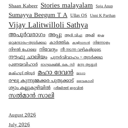
Stories malayalam
Shaan Kabeer
Suja Anup
Sumayya Beegum T A
Ullas OS
Unni K Parthan
Vijay Lalitwilloli Sathya
അപൂർവരാഗം
അപ്പു
ആമി
ആദി വിച്ചു
ഇഷ
കാര്‍ത്തിക
ഒറ്റമന്ദാരം~തുടർക്കഥ
നിന്നോളം
കാളിദാസൻ
നിവേദ്യം
നിഴൽ പോലെ
നീ നടന്ന വഴികളിലൂടെ
നൗഫു ചാലിയം
പുനർവിവാഹം ~ തുടർക്കഥ
പ്രണയവിഹാർ
മനു തൃശ്ശൂർ
ഭാഗ്യലക്ഷ്മി. കെ. സി
മഹാ ദേവൻ
മഷ്ഹൂദ് തിരൂർ
യാഗാ
രഘു കുന്നുമ്മക്കര പുതുക്കാട്
വൈകാശി
ശ്യാം കല്ലുകുഴിയിൽ
ശ്രീജിത്ത് ഇരവിൽ
സൽമാൻ സാലി
August 2026
July 2026