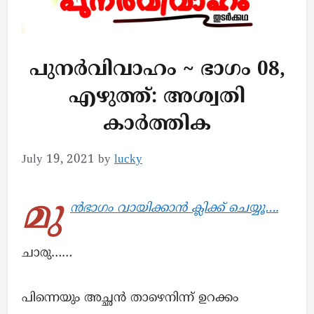
പുനർവിവാഹം ~ ഭാഗം 08,
എഴുത്ത്: അശ്വതി
കാർത്തിക
July 19, 2021
by
lucky
മു
ൻഭാഗം വായിക്കാൻ ക്ലിക്ക് ചെയ്യൂ….
ചാരു……
പിന്നെയും അച്ഛൻ താഴെനിന്ന് ഉറക്കം