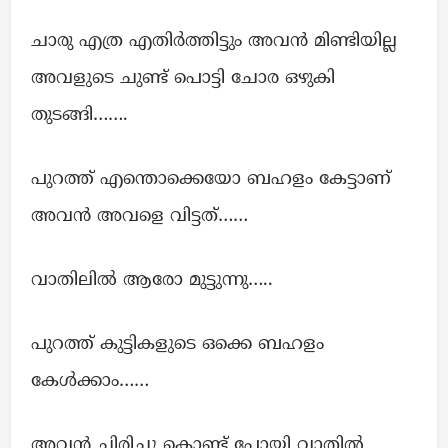
ചാരു എത്ര എതിർത്തിട്ടും അവൻ മിണ്ടിയില്ല
അവളുടെ ചുണ്ട് പൊട്ടി ചോര ഒഴുകി
തുടങ്ങി…….
പുറത്ത് എന്തൊക്കെയോ ബഹളം കേട്ടാണ്
അവൻ അവളെ വിട്ടത്……
വാതിലിൽ ആരോ മുട്ടുന്നു…..
പുറത്ത് കുട്ടികളുടെ ഒക്കെ ബഹളം
കേൾക്കാം……
അവൻ ചിരിച്ചു കൊണ്ട് പോയി വാതിൽ