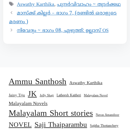
Aswathy Karthika
,
പുനർവിവാഹം ~ തുടർക്കഥ
മാസ്ക്ക് കില്ലർ – ഭാഗം 7, (രണ്ടിൽ ഒരാളുടെ
മരണം )
നിവേദ്യം ~ ഭാഗം 08, എഴുത്ത്: ഉല്ലാസ് OS
Ammu Santhosh
Aswathy Karthika
JK
Jainy Tiju
Latheesh Kaitheri
Jolly Shaji
Malayalam Novel
Malayalam Novels
Malayalam Short stories
Navas Amandoor
Saji Thaiparambu
NOVEL
Sajitha Thottanchery