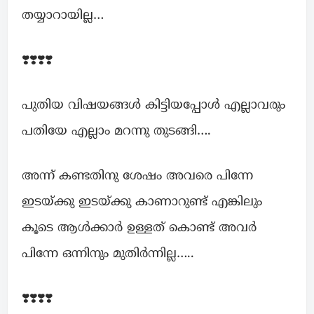
തയ്യാറായില്ല…
❣️❣️❣️❣️
പുതിയ വിഷയങ്ങൾ കിട്ടിയപ്പോൾ എല്ലാവരും
പതിയേ എല്ലാം മറന്നു തുടങ്ങി….
അന്ന് കണ്ടതിനു ശേഷം അവരെ പിന്നേ
ഇടയ്ക്കു ഇടയ്ക്കു കാണാറുണ്ട് എങ്കിലും
കൂടെ ആൾക്കാർ ഉള്ളത് കൊണ്ട് അവർ
പിന്നേ ഒന്നിനും മുതിർന്നില്ല…..
❣️❣️❣️❣️