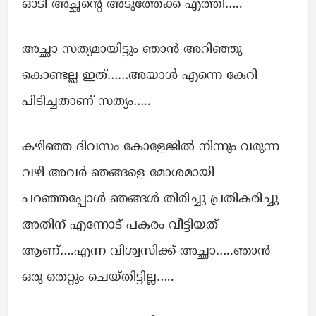
ഓടി അച്ഛന്റെ അടുത്തേക്ക് എത്തി…..
അച്ഛാ സത്യമായിട്ടും ഞാൻ അറിഞ്ഞു
കൊണ്ടല്ല ഇത്……അയാൾ എന്നെ കേറി
പിടിച്ചതാണ് സത്യം…..
കഴിഞ്ഞ ദിവസം കോളേജിൽ നിന്നും വരുന്ന
വഴി അവർ ഞങ്ങളെ മോശമായി
പറഞ്ഞപ്പോൾ ഞങ്ങൾ തിരിച്ചു പ്രതികരിച്ചു
അതിന് എന്നോട് പകരം വീട്ടിയത്
ആണ്….എന്ന വിശ്വസിക്ക്‌ അച്ഛാ…..ഞാൻ
ഒരു തെറ്റും ചെയ്തിട്ടില്ല…..