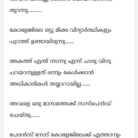
തുറന്നു………
കോളേജിലെ ഒട്ടു മിക്ക വിദ്യാർത്ഥികളും
പുറത്ത് ഉണ്ടായിരുന്നു……
അകത്ത് എന്ത് നടന്നു എന്ന് ചാരു വിനു
പറയാനുള്ളത് ഒന്നും കേൾക്കാൻ
അധികാരികൾ തയ്യാറായില്ല……
അവളെ ഒരു മാസത്തേക്ക് സസ്പെൻഡ്
ചെയ്തു……
പേരൻസ് നോട് കോളേജിലേക്ക് എത്താനും