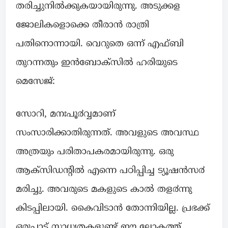
തരിച്ചുനിൽക്കുകയായിരുന്നു. അടുക്കള
ജോലികളൊക്കെ തീരാൻ രാത്രി
പതിനൊന്നായി. വെറുതെ ഒന്ന് എഫ്ബി
തുറന്നതും ഇൻബോക്സിൽ ഹരിയുടെ
മെസേജ്:
സോറി, മനഃപൂ൪വ്വമാണ്
സംസാരിക്കാതിരുന്നത്. അവളുടെ അവസ്ഥ
അത്രയും പരിതാപകരമായിരുന്നു. ഒരു
ആക്സിഡന്റിൽ എന്നെ പഠിപ്പിച്ച ട്യൂഷൻസ൪
മരിച്ചു. അവരുടെ മകളുടെ കാൽ തള൪ന്നു
കിടപ്പിലായി. കൈവിടാൻ തോന്നിയില്ല. പ്രഭക്ക്
ഒരുപാട് സാധ്യതകളുണ്ട് ഈ ലോകത്ത്..