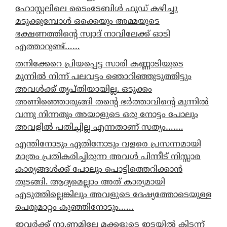
ഹോസ്റ്റലിലെ ടൈംടേബിൾ ഫുഡ് കഴിച്ചു
മടുക്കുമ്പോൾ ഒക്കെയും അമ്മയുടെ
ഭക്ഷണത്തിന്റെ സ്വാദ് നാവിലേക്ക് ഓടി
എത്താറുണ്ട്……
തനിക്കേറെ പ്രിയപ്പെട്ട സാരി കണ്ണാടിയുടെ
മുന്നിൽ നിന്ന് പലവട്ടം ഞൊറിഞ്ഞുടുത്തിട്ടും
അവൾക്ക് തൃപ്തിയായില്ല. ഒടുക്കം
അണിഞ്ഞൊരുങ്ങി തന്റെ ഭർത്താവിന്റെ മുന്നിൽ
വന്നു നിന്നതും അയാളുടെ ഒരു നോട്ടം പോലും
അവളിൽ പതിച്ചില്ല എന്നതാണ് സത്യം…….
എന്തിനോടും ഏതിനോടും വളരെ പ്രസന്നമായി
മാത്രം പ്രതികരിച്ചിരുന്ന അവൾ പിന്നീട് നിസ്സാര
കാര്യങ്ങൾക്ക് പോലും പൊട്ടിത്തെറിക്കാൻ
തുടങ്ങി. ആദ്യമെല്ലാം അത് കാര്യമായി
എടുത്തില്ലെങ്കിലും അവളുടെ ദേഷ്യത്തോടെയുള്ള
പെരുമാറ്റം കുഞ്ഞിനോടും……
ഇവർക്ക് നാ.ണമില്ലേ മക്കളുടെ ഇടയിൽ കിടന്ന്