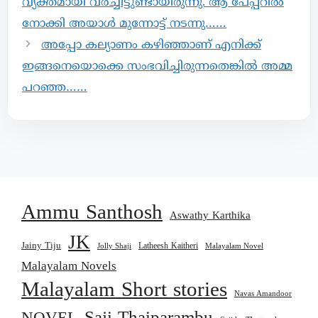
വ്യക്തമായി വരച്ചിട്ടുണ്ടായിരുന്നു.‍ ആ പേപ്പറില്‍
നോക്കി അയാൾ മുന്നോട്ട് നടന്നു……
അപ്പോ കല്യാണം കഴിഞ്ഞാണ് എനിക്ക്
ഇങ്ങനെയൊക്കെ സംഭവിച്ചിരുന്നതെങ്കിൽ അമ്മ
പറഞ്ഞ……
Ammu Santhosh
Aswathy Karthika
JK
Jainy Tiju
Latheesh Kaitheri
Jolly Shaji
Malayalam Novel
Malayalam Novels
Malayalam Short stories
Navas Amandoor