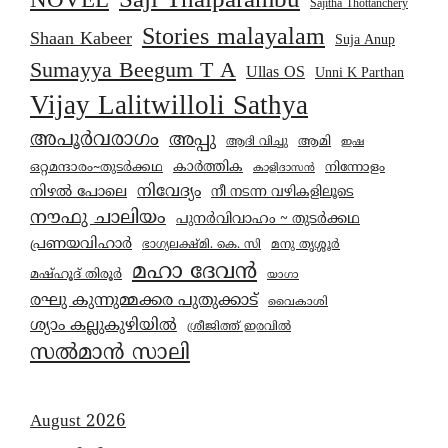
Saji Thaiparambu
NOVEL
Sajitha Thottanchery
Stories malayalam
Shaan Kabeer
Suja Anup
Sumayya Beegum T A
Ullas OS
Unni K Parthan
Vijay Lalitwilloli Sathya
അപൂർവരാഗം
അപ്പു
ആമി
ആദി വിച്ചു
ഇഷ
കാര്‍ത്തിക
ഒറ്റമന്ദാരം~തുടർക്കഥ
നിന്നോളം
കാളിദാസൻ
നിവേദ്യം
നിഴൽ പോലെ
നീ നടന്ന വഴികളിലൂടെ
നൗഫു ചാലിയം
പുനർവിവാഹം ~ തുടർക്കഥ
പ്രണയവിഹാർ
മനു തൃശ്ശൂർ
ഭാഗ്യലക്ഷ്മി. കെ. സി
മഹാ ദേവൻ
മഷ്ഹൂദ് തിരൂർ
യാഗാ
രഘു കുന്നുമ്മക്കര പുതുക്കാട്
വൈകാശി
ശ്യാം കല്ലുകുഴിയിൽ
ശ്രീജിത്ത് ഇരവിൽ
സൽമാൻ സാലി
August 2026