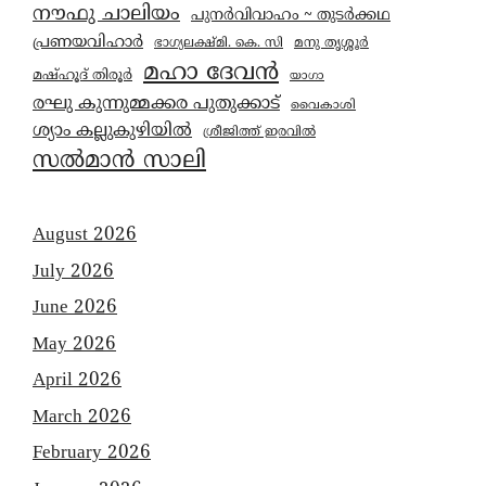
നൗഫു ചാലിയം
പുനർവിവാഹം ~ തുടർക്കഥ
പ്രണയവിഹാർ
മനു തൃശ്ശൂർ
ഭാഗ്യലക്ഷ്മി. കെ. സി
മഹാ ദേവൻ
മഷ്ഹൂദ് തിരൂർ
യാഗാ
രഘു കുന്നുമ്മക്കര പുതുക്കാട്
വൈകാശി
ശ്യാം കല്ലുകുഴിയിൽ
ശ്രീജിത്ത് ഇരവിൽ
സൽമാൻ സാലി
August 2026
July 2026
June 2026
May 2026
April 2026
March 2026
February 2026