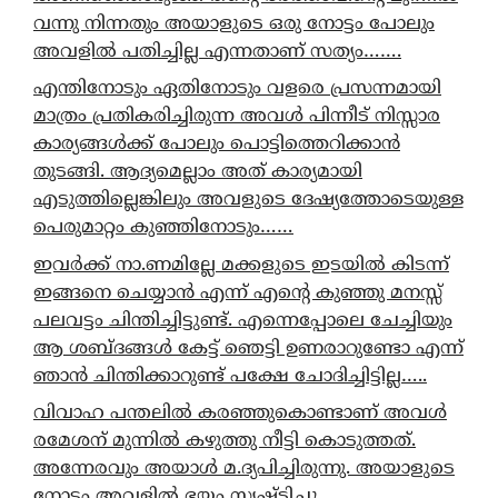
വന്നു നിന്നതും അയാളുടെ ഒരു നോട്ടം പോലും
അവളിൽ പതിച്ചില്ല എന്നതാണ് സത്യം…….
എന്തിനോടും ഏതിനോടും വളരെ പ്രസന്നമായി
മാത്രം പ്രതികരിച്ചിരുന്ന അവൾ പിന്നീട് നിസ്സാര
കാര്യങ്ങൾക്ക് പോലും പൊട്ടിത്തെറിക്കാൻ
തുടങ്ങി. ആദ്യമെല്ലാം അത് കാര്യമായി
എടുത്തില്ലെങ്കിലും അവളുടെ ദേഷ്യത്തോടെയുള്ള
പെരുമാറ്റം കുഞ്ഞിനോടും……
ഇവർക്ക് നാ.ണമില്ലേ മക്കളുടെ ഇടയിൽ കിടന്ന്
ഇങ്ങനെ ചെയ്യാൻ എന്ന് എന്റെ കുഞ്ഞു മനസ്സ്
പലവട്ടം ചിന്തിച്ചിട്ടുണ്ട്. എന്നെപ്പോലെ ചേച്ചിയും
ആ ശബ്ദങ്ങൾ കേട്ട് ഞെട്ടി ഉണരാറുണ്ടോ എന്ന്
ഞാൻ ചിന്തിക്കാറുണ്ട് പക്ഷേ ചോദിച്ചിട്ടില്ല…..
വിവാഹ പന്തലിൽ കരഞ്ഞുകൊണ്ടാണ് അവൾ
രമേശന് മുന്നിൽ കഴുത്തു നീട്ടി കൊടുത്തത്.
അന്നേരവും അയാൾ മ.ദ്യപിച്ചിരുന്നു. അയാളുടെ
നോട്ടം അവളിൽ ഭയം സൃഷ്ടിച്ചു.