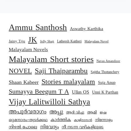
Ammu Santhosh
Aswathy Karthika
JK
Jainy Tiju
Latheesh Kaitheri
Jolly Shaji
Malayalam Novel
Malayalam Novels
Malayalam Short stories
Navas Amandoor
Saji Thaiparambu
NOVEL
Sajitha Thottanchery
Stories malayalam
Shaan Kabeer
Suja Anup
Sumayya Beegum T A
Ullas OS
Unni K Parthan
Vijay Lalitwilloli Sathya
അപൂർവരാഗം
അപ്പു
ആമി
ആദി വിച്ചു
ഇഷ
കാര്‍ത്തിക
ഒറ്റമന്ദാരം~തുടർക്കഥ
നിന്നോളം
കാളിദാസൻ
നിവേദ്യം
നിഴൽ പോലെ
നീ നടന്ന വഴികളിലൂടെ