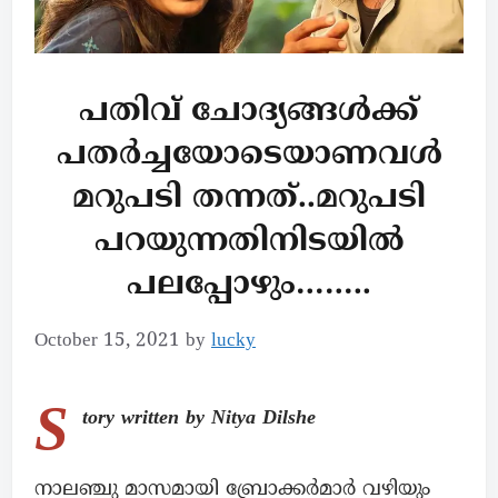
പതിവ് ചോദ്യങ്ങൾക്ക്
പതർച്ചയോടെയാണവൾ
മറുപടി തന്നത്..മറുപടി
പറയുന്നതിനിടയിൽ
പലപ്പോഴും……..
October 15, 2021
by
lucky
S
tory written by Nitya Dilshe
നാലഞ്ചു മാസമായി ബ്രോക്കർമാർ വഴിയും