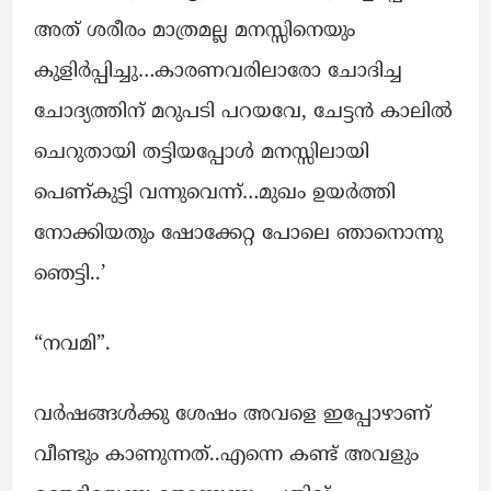
അത് ശരീരം മാത്രമല്ല മനസ്സിനെയും
കുളിർപ്പിച്ചു…കാരണവരിലാരോ ചോദിച്ച
ചോദ്യത്തിന് മറുപടി പറയവേ, ചേട്ടൻ കാലിൽ
ചെറുതായി തട്ടിയപ്പോൾ മനസ്സിലായി
പെണ്കുട്ടി വന്നുവെന്ന്…മുഖം ഉയർത്തി
നോക്കിയതും ഷോക്കേറ്റ പോലെ ഞാനൊന്നു
ഞെട്ടി..’
“നവമി”.
വർഷങ്ങൾക്കു ശേഷം അവളെ ഇപ്പോഴാണ്
വീണ്ടും കാണുന്നത്..എന്നെ കണ്ട് അവളും