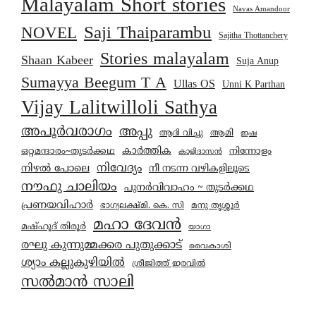
Malayalam Short stories
Navas Amandoor
Saji Thaiparambu
NOVEL
Sajitha Thottanchery
Stories malayalam
Shaan Kabeer
Suja Anup
Sumayya Beegum T A
Ullas OS
Unni K Parthan
Vijay Lalitwilloli Sathya
അപൂർവരാഗം
അപ്പു
ആമി
ആദി വിച്ചു
ഇഷ
കാര്‍ത്തിക
ഒറ്റമന്ദാരം~തുടർക്കഥ
നിന്നോളം
കാളിദാസൻ
നിവേദ്യം
നിഴൽ പോലെ
നീ നടന്ന വഴികളിലൂടെ
നൗഫു ചാലിയം
പുനർവിവാഹം ~ തുടർക്കഥ
പ്രണയവിഹാർ
മനു തൃശ്ശൂർ
ഭാഗ്യലക്ഷ്മി. കെ. സി
മഹാ ദേവൻ
മഷ്ഹൂദ് തിരൂർ
യാഗാ
രഘു കുന്നുമ്മക്കര പുതുക്കാട്
വൈകാശി
ശ്യാം കല്ലുകുഴിയിൽ
ശ്രീജിത്ത് ഇരവിൽ
സൽമാൻ സാലി