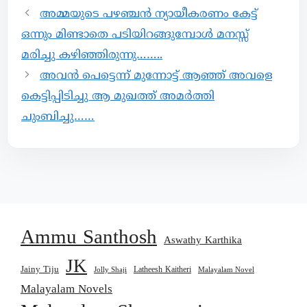
അമ്മയുടെ പഴഞ്ചൻ ന്യായീകരണം കേട്ട്
ഒന്നും മിണ്ടാതെ പടിയിറങ്ങുമ്പോൾ മനസ്സ്
മരിച്ചു കഴിഞ്ഞിരുന്നു……..
അവൻ പെട്ടെന്ന് മുന്നോട്ട് ആഞ്ഞ് അവളെ
കെട്ടിപ്പിടിച്ചു ആ മുഖത്ത് അമർത്തി
ചുംബിച്ചു……
Ammu Santhosh
Aswathy Karthika
JK
Jainy Tiju
Latheesh Kaitheri
Jolly Shaji
Malayalam Novel
Malayalam Novels