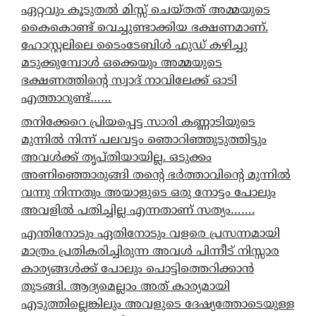
ഏറ്റവും കൂടുതൽ മിസ്സ് ചെയ്തത് അമ്മയുടെ
കൈകൊണ്ട് വെച്ചുണ്ടാക്കിയ ഭക്ഷണമാണ്.
ഹോസ്റ്റലിലെ ടൈംടേബിൾ ഫുഡ് കഴിച്ചു
മടുക്കുമ്പോൾ ഒക്കെയും അമ്മയുടെ
ഭക്ഷണത്തിന്റെ സ്വാദ് നാവിലേക്ക് ഓടി
എത്താറുണ്ട്……
തനിക്കേറെ പ്രിയപ്പെട്ട സാരി കണ്ണാടിയുടെ
മുന്നിൽ നിന്ന് പലവട്ടം ഞൊറിഞ്ഞുടുത്തിട്ടും
അവൾക്ക് തൃപ്തിയായില്ല. ഒടുക്കം
അണിഞ്ഞൊരുങ്ങി തന്റെ ഭർത്താവിന്റെ മുന്നിൽ
വന്നു നിന്നതും അയാളുടെ ഒരു നോട്ടം പോലും
അവളിൽ പതിച്ചില്ല എന്നതാണ് സത്യം…….
എന്തിനോടും ഏതിനോടും വളരെ പ്രസന്നമായി
മാത്രം പ്രതികരിച്ചിരുന്ന അവൾ പിന്നീട് നിസ്സാര
കാര്യങ്ങൾക്ക് പോലും പൊട്ടിത്തെറിക്കാൻ
തുടങ്ങി. ആദ്യമെല്ലാം അത് കാര്യമായി
എടുത്തില്ലെങ്കിലും അവളുടെ ദേഷ്യത്തോടെയുള്ള