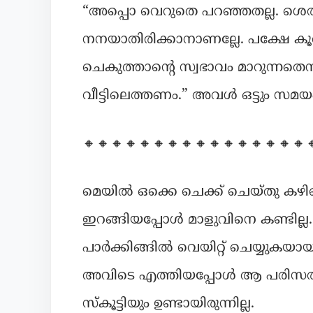
“അപ്പൊ വെറുതെ പറഞ്ഞതല്ല. ശെര
നനയാതിരിക്കാനാണല്ലേ. പക്ഷേ കൂട
ചെകുത്താന്റെ സ്വഭാവം മാറുന്നതെന്
വീട്ടിലെത്തണം.” അവൾ ഒട്ടും സമ
🔸🔸🔸🔸🔸🔸🔸🔸🔸🔸🔸🔸🔸🔸🔸🔸
മെയിൽ ഒക്കെ ചെക്ക് ചെയ്തു കഴിഞ
ഇറങ്ങിയപ്പോൾ മാളുവിനെ കണ്ടില്ല.
പാർക്കിങ്ങിൽ വെയിറ്റ് ചെയ്യുകയായ
അവിടെ എത്തിയപ്പോൾ ആ പരിസരത്ത
സ്കൂട്ടിയും ഉണ്ടായിരുന്നില്ല.