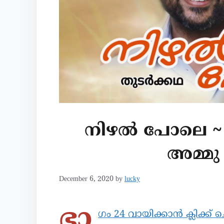
നിഴൽ പോലെ ~ ഭ
അമ്മു
December 6, 2020
by
lucky
ഭാ
ഗം 24 വായിക്കാൻ ക്ലിക്ക് ച