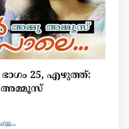
ാഗം 25, എഴുത്ത്:
 അമ്മൂസ്
െയ്യൂ…