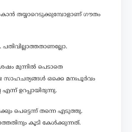
ൻ തയ്യാറെടുക്കുമ്പോളാണ് ഗൗതം
 പതിവില്ലാത്തതാണല്ലോ.
േഷം മുന്നിൽ പെടാതെ
്ട സാഹചര്യങ്ങൾ ഒക്കെ മനഃപൂർവം
ന്ന് ഉറപ്പായിരുന്നു.
ും പെട്ടെന്ന് തന്നെ എടുത്തു.
തതിനും കൂടി കേൾക്കുന്നത്.