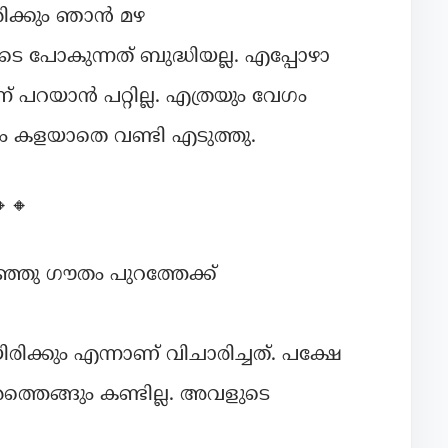
ിക്കും ഞാൻ മഴ
െ പോകുന്നത് ബുദ്ധിയല്ല. എപ്പോഴാ
ന് പറയാൻ പറ്റില്ല. എത്രയും വേഗം
യം കളയാതെ വണ്ടി എടുത്തു.
🔸
്ഞു ഗൗതം പുറത്തേക്ക്
ിരിക്കും എന്നാണ് വിചാരിച്ചത്. പക്ഷേ
െങ്ങും കണ്ടില്ല. അവളുടെ