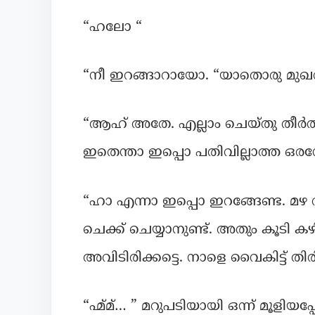
“ഹലോ “
“നീ ഇറങ്ങാറായോ. “യാതൊരു മുഖവു
“ആഹ് അതേ. എല്ലാം ചെയ്തു തീർത്ത
ഇതെന്താ ഇപ്പൊ പതിവില്ലാത്ത ഒ
“ഹാ എന്നാ ഇപ്പൊ ഇറങ്ങേണ്ട. മഴ വര
ചെക്ക് ചെയ്യാനുണ്ട്. അതും കൂടി കഴിഞ
അവിടിരിക്കട്ടെ. നാളെ വൈകിട്ട് തി
“ഹ്മ്മ്… ” മറുപടിയായി ഒന്ന് മൂളിയപ്പ