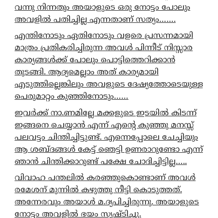
വന്നു നിന്നതും അയാളുടെ ഒരു നോട്ടം പോലും
അവളിൽ പതിച്ചില്ല എന്നതാണ് സത്യം…….
എന്തിനോടും ഏതിനോടും വളരെ പ്രസന്നമായി
മാത്രം പ്രതികരിച്ചിരുന്ന അവൾ പിന്നീട് നിസ്സാര
കാര്യങ്ങൾക്ക് പോലും പൊട്ടിത്തെറിക്കാൻ
തുടങ്ങി. ആദ്യമെല്ലാം അത് കാര്യമായി
എടുത്തില്ലെങ്കിലും അവളുടെ ദേഷ്യത്തോടെയുള്ള
പെരുമാറ്റം കുഞ്ഞിനോടും……
ഇവർക്ക് നാ.ണമില്ലേ മക്കളുടെ ഇടയിൽ കിടന്ന്
ഇങ്ങനെ ചെയ്യാൻ എന്ന് എന്റെ കുഞ്ഞു മനസ്സ്
പലവട്ടം ചിന്തിച്ചിട്ടുണ്ട്. എന്നെപ്പോലെ ചേച്ചിയും
ആ ശബ്ദങ്ങൾ കേട്ട് ഞെട്ടി ഉണരാറുണ്ടോ എന്ന്
ഞാൻ ചിന്തിക്കാറുണ്ട് പക്ഷേ ചോദിച്ചിട്ടില്ല…..
വിവാഹ പന്തലിൽ കരഞ്ഞുകൊണ്ടാണ് അവൾ
രമേശന് മുന്നിൽ കഴുത്തു നീട്ടി കൊടുത്തത്.
അന്നേരവും അയാൾ മ.ദ്യപിച്ചിരുന്നു. അയാളുടെ
നോട്ടം അവളിൽ ഭയം സൃഷ്ടിച്ചു.