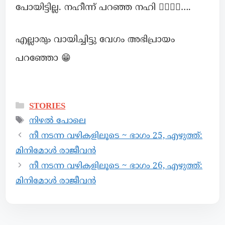
പോയിട്ടില്ല. നഹീന്ന് പറഞ്ഞ നഹി 🙅‍♀️🙅‍♀️….
എല്ലാരും വായിച്ചിട്ടു വേഗം അഭിപ്രായം
പറഞ്ഞോ 😁
STORIES
നിഴൽ പോലെ
നീ നടന്ന വഴികളിലൂടെ ~ ഭാഗം 25, എഴുത്ത്:
മിനിമോൾ രാജീവൻ
നീ നടന്ന വഴികളിലൂടെ ~ ഭാഗം 26, എഴുത്ത്:
മിനിമോൾ രാജീവൻ