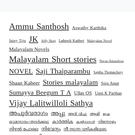
Ammu Santhosh
Aswathy Karthika
JK
Jainy Tiju
Latheesh Kaitheri
Jolly Shaji
Malayalam Novel
Malayalam Novels
Malayalam Short stories
Navas Amandoor
Saji Thaiparambu
NOVEL
Sajitha Thottanchery
Stories malayalam
Shaan Kabeer
Suja Anup
Sumayya Beegum T A
Ullas OS
Unni K Parthan
Vijay Lalitwilloli Sathya
അപൂർവരാഗം
അപ്പു
ആമി
ആദി വിച്ചു
ഇഷ
കാര്‍ത്തിക
ഒറ്റമന്ദാരം~തുടർക്കഥ
നിന്നോളം
കാളിദാസൻ
നിവേദ്യം
നിഴൽ പോലെ
നീ നടന്ന വഴികളിലൂടെ