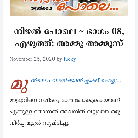
നിഴൽ പോലെ ~ ഭാഗം 08,
എഴുത്ത്: അമ്മു അമ്മൂസ്
November 25, 2020
by
lucky
മു
ൻഭാഗം വായിക്കാൻ ക്ലിക്ക് ചെയ്യൂ…
മാളുവിനെ നഷ്ടപ്പെടാൻ പോകുകകയാണ്
എന്നുള്ള തോന്നൽ അവനിൽ വല്ലാത്ത ഒരു
വീർപ്പുമുട്ടൽ സൃഷ്ടിച്ചു.