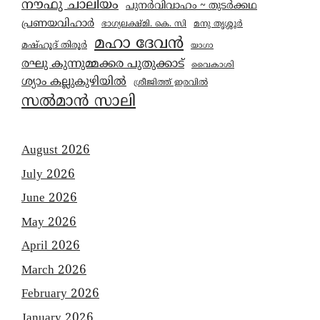
നൗഫു ചാലിയം
പുനർവിവാഹം ~ തുടർക്കഥ
പ്രണയവിഹാർ
മനു തൃശ്ശൂർ
ഭാഗ്യലക്ഷ്മി. കെ. സി
മഹാ ദേവൻ
മഷ്ഹൂദ് തിരൂർ
യാഗാ
രഘു കുന്നുമ്മക്കര പുതുക്കാട്
വൈകാശി
ശ്യാം കല്ലുകുഴിയിൽ
ശ്രീജിത്ത് ഇരവിൽ
സൽമാൻ സാലി
August 2026
July 2026
June 2026
May 2026
April 2026
March 2026
February 2026
January 2026