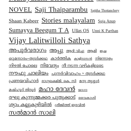
Saji Thaiparambu
NOVEL
Sajitha Thottanchery
Stories malayalam
Shaan Kabeer
Suja Anup
Sumayya Beegum T A
Ullas OS
Unni K Parthan
Vijay Lalitwilloli Sathya
അപൂർവരാഗം
അപ്പു
ആമി
ആദി വിച്ചു
ഇഷ
കാര്‍ത്തിക
ഒറ്റമന്ദാരം~തുടർക്കഥ
നിന്നോളം
കാളിദാസൻ
നിവേദ്യം
നിഴൽ പോലെ
നീ നടന്ന വഴികളിലൂടെ
നൗഫു ചാലിയം
പുനർവിവാഹം ~ തുടർക്കഥ
പ്രണയവിഹാർ
മനു തൃശ്ശൂർ
ഭാഗ്യലക്ഷ്മി. കെ. സി
മഹാ ദേവൻ
മഷ്ഹൂദ് തിരൂർ
യാഗാ
രഘു കുന്നുമ്മക്കര പുതുക്കാട്
വൈകാശി
ശ്യാം കല്ലുകുഴിയിൽ
ശ്രീജിത്ത് ഇരവിൽ
സൽമാൻ സാലി