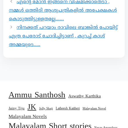
എൻ്റെ മോൻ ഇങ്ങനെ വിഷമിക്കാതെടാ ,
നമ്മൾ ഒത്തിരി ആശുപത്രികളിൽ അപേക്ഷകൾ
കൊടുത്തിട്ടുള്ളതല്ലേ……
നിനക്കത് പറയാം രാവിലെ ബാങ്കിൽ പോയിട്ട്
എത്ര പേരോട് ചോദിച്ചിട്ടാണ് , കുറച്ച് കാശ്
അമ്മയുടെ…..
Ammu Santhosh
Aswathy Karthika
JK
Jainy Tiju
Latheesh Kaitheri
Jolly Shaji
Malayalam Novel
Malayalam Novels
Malayalam Short stories
Navas Amandoor