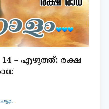
14 – എഴുത്ത്: രക്ഷ
രാധ
െയ്യൂ…