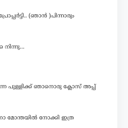
പ്പർട്ടി.. (ഞാൻ )പിന്നാരും
കെ നിന്നു…
ന്ന പുള്ളിക്ക് ഞാനൊരു ക്ലോസ് അപ്പ്
നാ മോന്തയിൽ നോക്കി ഇത്ര