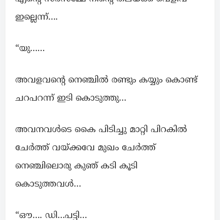
ഇല്ലെന്ന്….
“യു……
അവളവന്റെ നെഞ്ചിൽ രണ്ടും കയ്യും കൊണ്ട്
ചറപറന്ന് ഇടി കൊടുത്തു…
അവനവൾടെ കൈ പിടിച്ചു മാറ്റി പിറകിൽ
ചേർത്ത് വയ്ക്കവേ മുഖം ചേർത്ത്
നെഞ്ചിലൊരു കുഞ് കടി കൂടി
കൊടുത്തവൾ…
“ഔ…. ഡി…പട്ടി…