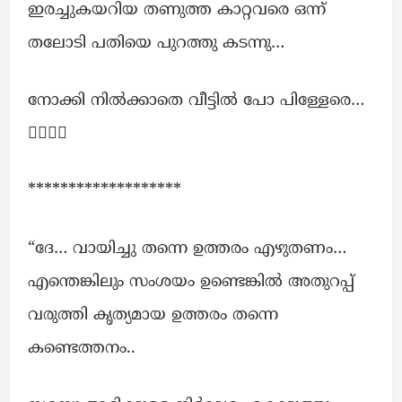
ഇരച്ചുകയറിയ തണുത്ത കാറ്റവരെ ഒന്ന്
തലോടി പതിയെ പുറത്തു കടന്നു…
നോക്കി നിൽക്കാതെ വീട്ടിൽ പോ പിള്ളേരെ…
🚶‍♀️🚶‍♀️
*******************
“ദേ… വായിച്ചു തന്നെ ഉത്തരം എഴുതണം…
എന്തെങ്കിലും സംശയം ഉണ്ടെങ്കിൽ അതുറപ്പ്
വരുത്തി കൃത്യമായ ഉത്തരം തന്നെ
കണ്ടെത്തനം..