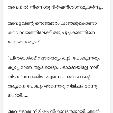
അവനിൽ നിന്നൊരു ദീർഘനിശ്വാസമുയർന്നു…
അവളവന്റെ നെഞ്ചോരം ചാഞ്ഞുകൊണ്ടാ
കരവാലയത്തിലേക്ക് ഒരു പൂച്ചകുഞ്ഞിനെ
പോലെ ഒതുങ്ങി….
“ചിന്തകൾക്ക് സ്വാതന്ത്ര്യം കൂടി പോകുന്നതും
കുഴപ്പമാണ് ആദിയെട്ടാ… ഓർമ്മയില്ലേ നാട്
വിടാൻ നോക്കിയ എന്നെ…. ഞാനെന്റെ
അച്ഛനെ പോലും അന്നൊരു നിമിഷം മറന്നു
പോയി…..
അവളൊരു നിമിഷം നിശ്ശബ്ദതയായി…അത്