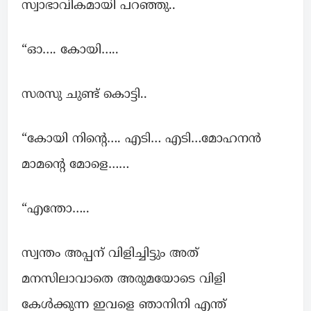
സ്വാഭാവികമായി പറഞ്ഞു..
“ഓ…. കോയി…..
സരസു ചുണ്ട് കൊട്ടി..
“കോയി നിന്റെ…. എടി… എടി…മോഹനൻ
മാമന്റെ മോളെ……
“എന്തോ…..
സ്വന്തം അപ്പന് വിളിച്ചിട്ടും അത്
മനസിലാവാതെ അരുമയോടെ വിളി
കേൾക്കുന്ന ഇവളെ ഞാനിനി എന്ത്