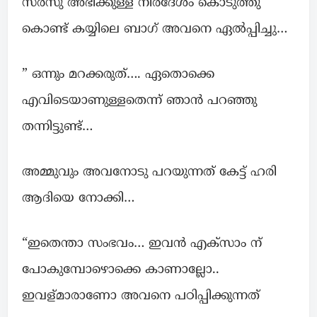
സരസു അഭിക്കുള്ള നിർദേശം കൊടുത്തു
കൊണ്ട് കയ്യിലെ ബാഗ് അവനെ ഏൽപ്പിച്ചു…
” ഒന്നും മറക്കരുത്…. ഏതൊക്കെ
എവിടെയാണുള്ളതെന്ന് ഞാൻ പറഞ്ഞു
തന്നിട്ടുണ്ട്…
അമ്മുവും അവനോടു പറയുന്നത് കേട്ട് ഹരി
ആദിയെ നോക്കി…
“ഇതെന്താ സംഭവം… ഇവൻ എക്സാം ന്
പോകുമ്പോഴൊക്കെ കാണാല്ലോ..
ഇവള്മാരാണോ അവനെ പഠിപ്പിക്കുന്നത്