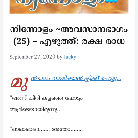
നിന്നോളം ~അവസാനഭാഗം
(25) – എഴുത്ത്: രക്ഷ രാധ
September 27, 2020
by
lucky
മു
ൻഭാഗം വായിക്കാൻ ക്ലിക്ക് ചെയ്യൂ…
“അന്ന് കീറി കളഞ്ഞ ഫോട്ടം
ആർടെയായിരുന്നു…
“ഓഓഓഓ……. അതോ……..