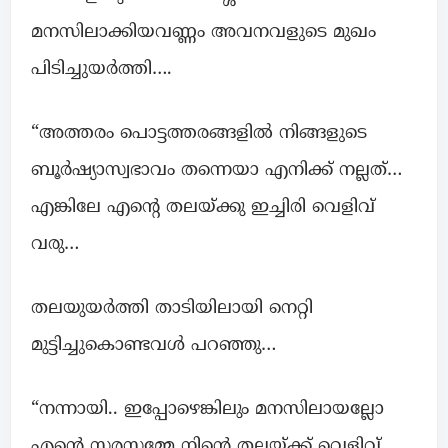
മനസിലാക്കിയവണ്ണം അവനവളുടെ മുഖം
പിടിച്ചുയർത്തി….
“അത്തരം പൊട്ടത്തരങ്ങളിൽ നിങ്ങളുടെ
ബൂർഷ്യാസ്വഭാവം തന്നെയാ എനിക്ക് നല്ലത്…
എങ്കിലേ എന്റെ തലയ്ക്കു ഇച്ചിരി വെളിവ്
വരു…
തലയുയർത്തി താടിയിലായി നെറ്റി
മുട്ടിച്ചുകൊണ്ടവൾ പറഞ്ഞു…
“നന്നായി.. ഇപ്പോഴെങ്കിലും മനസിലായല്ലോ
എന്റെ സരസമ്മേ നിന്റെ തലയ്ക്ക് വെളിവ്