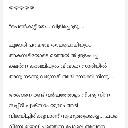
🌹🌹🌹🌹🌹
“പെൺകുട്ടിയെ… വിളിച്ചോളൂ….
പൂജാരി പറയവേ താലപൊലിയുടെ
അകമ്പടിയോടെ മഞ്ഞയിൽ ഇളംപച്ച
കലർന്ന കാഞ്ചിപുരം വിവാഹ സാരിയിൽ
അനു നടന്നു വരുന്നത് അഭി നോക്കി നിന്നു…
അങ്ങനെ രണ്ട് വർഷത്തോളം നീണ്ടു നിന്ന
സപ്പ്ളി എക്സാം യുദ്ധം അഭി
വിജയിച്ചിരിക്കുവാണ് സുഹൃത്തുക്കളെ… ചക്ക
വീണു മുയല് ചത്തെന്ന പോലെ അവനെ