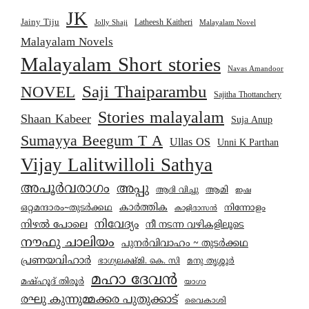
JK
Jainy Tiju
Latheesh Kaitheri
Jolly Shaji
Malayalam Novel
Malayalam Novels
Malayalam Short stories
Navas Amandoor
Saji Thaiparambu
NOVEL
Sajitha Thottanchery
Stories malayalam
Shaan Kabeer
Suja Anup
Sumayya Beegum T A
Ullas OS
Unni K Parthan
Vijay Lalitwilloli Sathya
അപൂർവരാഗം
അപ്പു
ആമി
ആദി വിച്ചു
ഇഷ
കാര്‍ത്തിക
ഒറ്റമന്ദാരം~തുടർക്കഥ
നിന്നോളം
കാളിദാസൻ
നിവേദ്യം
നിഴൽ പോലെ
നീ നടന്ന വഴികളിലൂടെ
നൗഫു ചാലിയം
പുനർവിവാഹം ~ തുടർക്കഥ
പ്രണയവിഹാർ
മനു തൃശ്ശൂർ
ഭാഗ്യലക്ഷ്മി. കെ. സി
മഹാ ദേവൻ
മഷ്ഹൂദ് തിരൂർ
യാഗാ
രഘു കുന്നുമ്മക്കര പുതുക്കാട്
വൈകാശി