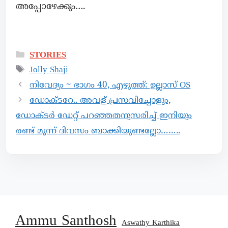
അപ്പോഴേക്കും….
STORIES
Jolly Shaji
നിവേദ്യം ~ ഭാഗം 40, എഴുത്ത്: ഉല്ലാസ് OS
ഡോക്ടറേ.. അവള് പ്രസവിച്ചോളും,
ഡോക്ടർ ഡേറ്റ് പറഞ്ഞതനുസരിച്ച് ഇനിയും
രണ്ട് മൂന്ന് ദിവസം ബാക്കിയുണ്ടല്ലോ……..
Ammu Santhosh
Aswathy Karthika