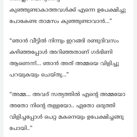
കുഞ്ഞുണ്ടാകാത്തവൾക്ക് എന്നെ ഉപേക്ഷിച്ചു
പോകേണ്ട താമസം കുഞ്ഞുണ്ടാവാൻ…”
“ഞാൻ വീട്ടിൽ നിന്നും ഇറങ്ങി രണ്ടുദിവസം
കഴിഞ്ഞപ്പോൾ അറിഞ്ഞതാണ് ഗർഭിണി
ആണെന്ന്… ഞാൻ അത് അമ്മയെ വിളിച്ചു
പറയുകയും ചെയ്തു…”
“അമ്മ… അവര് സത്യത്തിൽ എന്റെ അമ്മയോ
അതോ നിന്റെ തള്ളയോ.. ഏതോ ഒരുത്തി
വിളിച്ചപ്പോൾ പെറ്റ മകനെയും ഉപേക്ഷിച്ചങ്ങു
പോയി..”