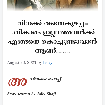
നിനക്ക് തന്നെകുഴപ്പം
..വികാരം ഇല്ലാത്തവൾക്ക്
എങ്ങനെ കൊച്ചുണ്ടാവാൻ
ആണ്…….
August 23, 2021
by
lucky
അ
സ്തമയ ചോപ്പ്
Story written by Jolly Shaji