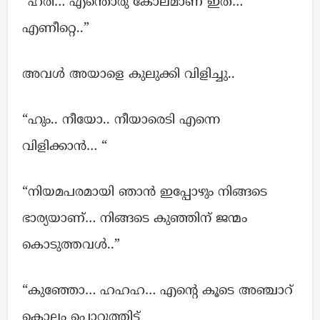
“ഹരി… എന്തൊരു കോലമാണ് ഇത്‌…
എണീറ്റെ..”
അവൾ അയാളെ കുലുക്കി വിളിച്ചു..
“ഹും.. നീയോ.. നീയാരെടി എന്നെ
വിളിക്കാൻ… “
“നിയമപരമായി ഞാൻ ഇപ്പോഴും നിങ്ങടെ
ഭാര്യയാണ്… നിങ്ങടെ കുഞ്ഞിന് ജന്മം
കൊടുത്തവൾ..”
“കുഞ്ഞോ… ഹഹഹ… എന്റെ കൂടെ അഞ്ചാറ്
കൊല്ലം പൊറുത്തിട്ട്