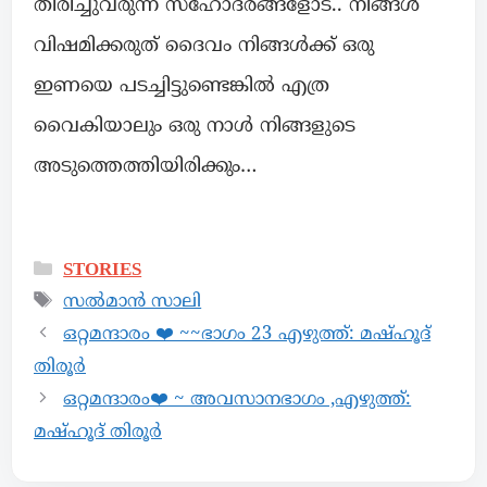
തിരിച്ചുവരുന്ന സഹോദരങ്ങളോട്.. നിങ്ങൾ
വിഷമിക്കരുത് ദൈവം നിങ്ങൾക്ക് ഒരു
ഇണയെ പടച്ചിട്ടുണ്ടെങ്കിൽ എത്ര
വൈകിയാലും ഒരു നാൾ നിങ്ങളുടെ
അടുത്തെത്തിയിരിക്കും…
STORIES
സൽമാൻ സാലി
ഒറ്റമന്ദാരം ❤️ ~~ഭാഗം 23 എഴുത്ത്: മഷ്ഹൂദ്
തിരൂർ
ഒറ്റമന്ദാരം❤️ ~ അവസാനഭാഗം ,എഴുത്ത്:
മഷ്ഹൂദ് തിരൂർ