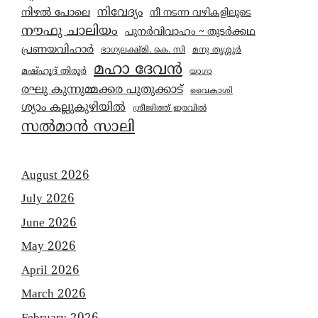
നിവേദ്യം
നിഴൽ പോലെ
നീ നടന്ന വഴികളിലൂടെ
നൗഫു ചാലിയം
പുനർവിവാഹം ~ തുടർക്കഥ
പ്രണയവിഹാർ
മനു തൃശ്ശൂർ
ഭാഗ്യലക്ഷ്മി. കെ. സി
മഹാ ദേവൻ
മഷ്ഹൂദ് തിരൂർ
യാഗാ
രഘു കുന്നുമ്മക്കര പുതുക്കാട്
വൈകാശി
ശ്യാം കല്ലുകുഴിയിൽ
ശ്രീജിത്ത് ഇരവിൽ
സൽമാൻ സാലി
August 2026
July 2026
June 2026
May 2026
April 2026
March 2026