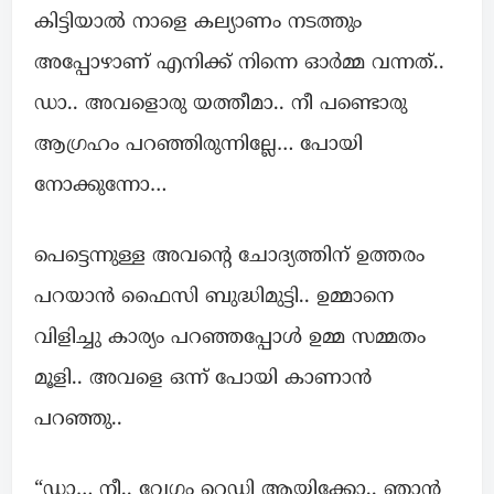
കിട്ടിയാൽ നാളെ കല്യാണം നടത്തും
അപ്പോഴാണ് എനിക്ക് നിന്നെ ഓർമ്മ വന്നത്..
ഡാ.. അവളൊരു യത്തീമാ.. നീ പണ്ടൊരു
ആഗ്രഹം പറഞ്ഞിരുന്നില്ലേ… പോയി
നോക്കുന്നോ…
പെട്ടെന്നുള്ള അവന്റെ ചോദ്യത്തിന് ഉത്തരം
പറയാൻ ഫൈസി ബുദ്ധിമുട്ടി.. ഉമ്മാനെ
വിളിച്ചു കാര്യം പറഞ്ഞപ്പോൾ ഉമ്മ സമ്മതം
മൂളി.. അവളെ ഒന്ന് പോയി കാണാൻ
പറഞ്ഞു..
“ഡാ… നീ.. വേഗം റെഡി ആയിക്കോ.. ഞാൻ