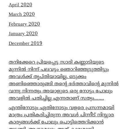
April 2020
March 2020
February 2020
January 2020
December 2019
തനിക്കേറെ പ്രിയപ്പെട്ട സാരി കണ്ണാടിയുടെ
മുന്നിൽ നിന്ന് പലവട്ടം ഞൊറിഞ്ഞുടുത്തിട്ടും
അവൾക്ക് തൃപ്തിയായില്ല. ഒടുക്കം
അണിഞ്ഞൊരുങ്ങി തന്റെ ഭർത്താവിന്റെ മുന്നിൽ
വന്നു നിന്നതും അയാളുടെ ഒരു നോട്ടം പോലും
അവളിൽ പതിച്ചില്ല എന്നതാണ് സത്യം…….
എന്തിനോടും ഏതിനോടും വളരെ പ്രസന്നമായി
മാത്രം പ്രതികരിച്ചിരുന്ന അവൾ പിന്നീട് നിസ്സാര
കാര്യങ്ങൾക്ക് പോലും പൊട്ടിത്തെറിക്കാൻ