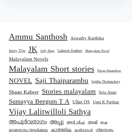
Ammu Santhosh
Aswathy Karthika
JK
Jainy Tiju
Latheesh Kaitheri
Jolly Shaji
Malayalam Novel
Malayalam Novels
Malayalam Short stories
Navas Amandoor
Saji Thaiparambu
NOVEL
Sajitha Thottanchery
Stories malayalam
Shaan Kabeer
Suja Anup
Sumayya Beegum T A
Ullas OS
Unni K Parthan
Vijay Lalitwilloli Sathya
അപൂർവരാഗം
അപ്പു
ആമി
ആദി വിച്ചു
ഇഷ
കാര്‍ത്തിക
ഒറ്റമന്ദാരം~തുടർക്കഥ
നിന്നോളം
കാളിദാസൻ