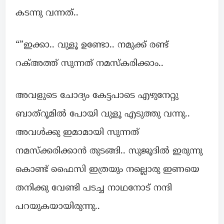
കടന്നു വന്നത്..
“”ഇക്കാ.. വുളൂ ഉണ്ടോ.. നമുക്ക് രണ്ട്‌
റക്അത്ത് സുന്നത് നമസ്കരിക്കാം..
അവളുടെ ചോദ്യം കേട്ടപാടെ എഴുനേറ്റു
ബാത്‌റൂമിൽ പോയി വുളൂ എടുത്തു വന്നു..
അവൾക്കു ഇമാമായി സുന്നത്
നമസ്ക്കരിക്കാൻ തുടങ്ങി.. സുജൂദിൽ ഇരുന്നു
കൊണ്ട് ഫൈസി ഇത്രയും നല്ലൊരു ഇണയെ
തനിക്കു വേണ്ടി പടച്ച നാഥനോട് നന്ദി
പറയുകയായിരുന്നു..