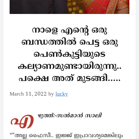
നാളെ എന്റെ ഒരു
ബന്ധത്തിൽ പെട്ട ഒരു
പെൺകുട്ടിയുടെ
കല്യാണമുണ്ടായിരുന്നു..
പക്ഷെ അത് മുടങ്ങി…..
March 11, 2022
by
lucky
എ
ഴുത്ത്:-സൽമാൻ സാലി
“”അല്ല ഫൈസീ.. ഇജ്ജ് ഇപ്രാവശ്യമെങ്കിലും