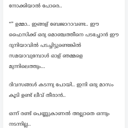
നോക്കിയാൽ പോരെ..
“” ഉമ്മാ.. ഇങ്ങള് ബേജാറാവണ്ട.. ഈ
ഫൈസിക്ക് ഒരു മൊഞ്ചത്തീനെ പടച്ചോൻ ഈ
ദുനിയാവിൽ പടച്ചിട്ടുണ്ടെങ്കിൽ
സമയാവുമ്പോൾ ഓള് ഞമ്മളെ
മുന്നിലെത്തും…
ദിവസങ്ങൾ കടന്നു പോയി.. ഇനി ഒരു മാസം
കൂടി ഉണ്ട് ലീവ് തീരാൻ..
ഒന്ന് രണ്ട്‌ പെണ്ണുകാണൽ അല്ലാതെ ഒന്നും
നടന്നില്ല..