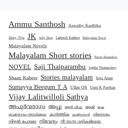
Ammu Santhosh
Aswathy Karthika
JK
Jainy Tiju
Latheesh Kaitheri
Jolly Shaji
Malayalam Novel
Malayalam Novels
Malayalam Short stories
Navas Amandoor
Saji Thaiparambu
NOVEL
Sajitha Thottanchery
Stories malayalam
Shaan Kabeer
Suja Anup
Sumayya Beegum T A
Ullas OS
Unni K Parthan
Vijay Lalitwilloli Sathya
അപൂർവരാഗം
അപ്പു
ആമി
ആദി വിച്ചു
ഇഷ
കാര്‍ത്തിക
ഒറ്റമന്ദാരം~തുടർക്കഥ
നിന്നോളം
കാളിദാസൻ
നിവേദ്യം
നിഴൽ പോലെ
നീ നടന്ന വഴികളിലൂടെ