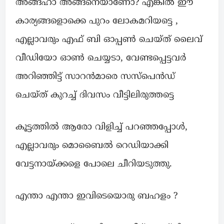
അങ്ങ്ഹാ അങ്ങനെയാണോ? എങ്കിൽ ഈ
കാര്യങ്ങളൊക്കെ പുറം ലോകമറിയട്ടെ ,
എല്ലാവരും എഫ് ബി ഓപ്പൺ ചെയ്ത് ലൈവ്
വീഡിയോ ഓൺ ചെയ്യടാ, വേണ്ടപ്പെട്ടവർ
അറിഞ്ഞിട്ട് സാറൻമാരെ സസ്പെൻഡ്
ചെയ്ത് കുറച്ച് ദിവസം വീട്ടിലിരുത്തട്ടെ
കൂട്ടത്തിൽ ആരോ വിളിച്ച് പറഞ്ഞപ്പോൾ,
എല്ലാവരും മൊബൈൽ റെഡിയാക്കി
വേട്ടനായ്ക്കളെ പോലെ ചീറിയടുത്തു.
എന്താ എന്താ ഇവിടെയൊരു ബഹളം ?