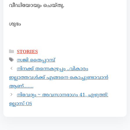
വീഡിയോയും ചെയ്തു.
ശുഭം
STORIES
സജി തൈപ്പറമ്പ്
നിനക്ക് തന്നെകുഴപ്പം ..വികാരം
ഇല്ലാത്തവൾക്ക് എങ്ങനെ കൊച്ചുണ്ടാവാൻ
ആണ്…….
നിവേദ്യം ~ അവസാനഭാഗം 41, എഴുത്ത്:
ഉല്ലാസ് OS