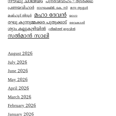
നൗഫു ചാലിയം
പുനർവിവാഹം ~ തുടർക്കഥ
പ്രണയവിഹാർ
മനു തൃശ്ശൂർ
ഭാഗ്യലക്ഷ്മി. കെ. സി
മഹാ ദേവൻ
മഷ്ഹൂദ് തിരൂർ
യാഗാ
രഘു കുന്നുമ്മക്കര പുതുക്കാട്
വൈകാശി
ശ്യാം കല്ലുകുഴിയിൽ
ശ്രീജിത്ത് ഇരവിൽ
സൽമാൻ സാലി
August 2026
July 2026
June 2026
May 2026
April 2026
March 2026
February 2026
January 2026