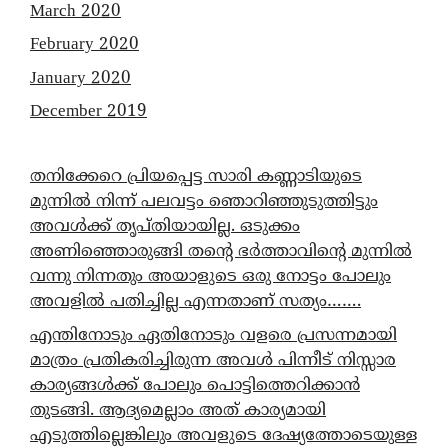
March 2020
February 2020
January 2020
December 2019
തനിക്കേറെ പ്രിയപ്പെട്ട സാരി കണ്ണാടിയുടെ
മുന്നിൽ നിന്ന് പലവട്ടം ഞൊറിഞ്ഞുടുത്തിട്ടും
അവൾക്ക് തൃപ്തിയായില്ല. ഒടുക്കം
അണിഞ്ഞൊരുങ്ങി തന്റെ ഭർത്താവിന്റെ മുന്നിൽ
വന്നു നിന്നതും അയാളുടെ ഒരു നോട്ടം പോലും
അവളിൽ പതിച്ചില്ല എന്നതാണ് സത്യം…….
എന്തിനോടും ഏതിനോടും വളരെ പ്രസന്നമായി
മാത്രം പ്രതികരിച്ചിരുന്ന അവൾ പിന്നീട് നിസ്സാര
കാര്യങ്ങൾക്ക് പോലും പൊട്ടിത്തെറിക്കാൻ
തുടങ്ങി. ആദ്യമെല്ലാം അത് കാര്യമായി
എടുത്തില്ലെങ്കിലും അവളുടെ ദേഷ്യത്തോടെയുള്ള