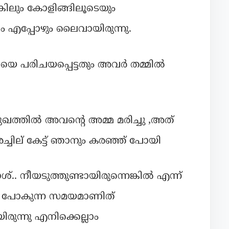
ും കോളിങ്ങിലൂടെയും
ധം എപ്പോഴും ലൈവായിരുന്നു.
െ പരിചയപ്പെട്ടതും അവർ തമ്മിൽ
ുഖത്തിൽ അവൻ്റെ അമ്മ മരിച്ചു ,അത്
്ചില് കേട്ട് ഞാനും കരഞ്ഞ് പോയി
ാശ്.. നീയടുത്തുണ്ടായിരുന്നെങ്കിൽ എന്ന്
ച് പോകുന്ന സമയമാണിത്
രുന്നു എനിക്കെല്ലാം