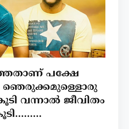
്ഞതാണ് പക്ഷേ
 ഞെരുക്കമുള്ളൊരു
 കൂടി വന്നാൽ ജീവിതം
 കൂടി………