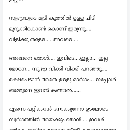
സുഭദ്രയുടെ മുടി കുത്തിൽ ഉള്ള പിടി
മുറുക്കികൊണ്ട് കൊണ്ട് ഇരുന്നു….
വിളിക്കു തള്ളേ…. അവളെ….
അങ്ങനെ ഒരാൾ…. ഇവിടെ….ഇല്ലാ… ഇല്ല
മോനെ… സുഭദ്ര വിക്കി വിക്കി പറഞ്ഞു….
രക്ഷപെടാൻ അതെ ഉള്ളു മാർഗം… ഇപ്പോൾ
അമ്മുനെ ഇവൻ കണ്ടാൽ……
എന്നെ പറ്റിക്കാൻ നോക്കുന്നോ ഉടലോടെ
സ്വർഗത്തിൽ അയക്കും ഞാൻ…. ഇവൾ