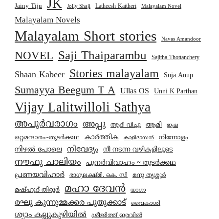
JK
Jainy Tiju
Latheesh Kaitheri
Jolly Shaji
Malayalam Novel
Malayalam Novels
Malayalam Short stories
Navas Amandoor
Saji Thaiparambu
NOVEL
Sajitha Thottanchery
Stories malayalam
Shaan Kabeer
Suja Anup
Sumayya Beegum T A
Ullas OS
Unni K Parthan
Vijay Lalitwilloli Sathya
അപൂർവരാഗം
അപ്പു
ആമി
ആദി വിച്ചു
ഇഷ
കാര്‍ത്തിക
ഒറ്റമന്ദാരം~തുടർക്കഥ
നിന്നോളം
കാളിദാസൻ
നിവേദ്യം
നിഴൽ പോലെ
നീ നടന്ന വഴികളിലൂടെ
നൗഫു ചാലിയം
പുനർവിവാഹം ~ തുടർക്കഥ
പ്രണയവിഹാർ
മനു തൃശ്ശൂർ
ഭാഗ്യലക്ഷ്മി. കെ. സി
മഹാ ദേവൻ
മഷ്ഹൂദ് തിരൂർ
യാഗാ
രഘു കുന്നുമ്മക്കര പുതുക്കാട്
വൈകാശി
ശ്യാം കല്ലുകുഴിയിൽ
ശ്രീജിത്ത് ഇരവിൽ