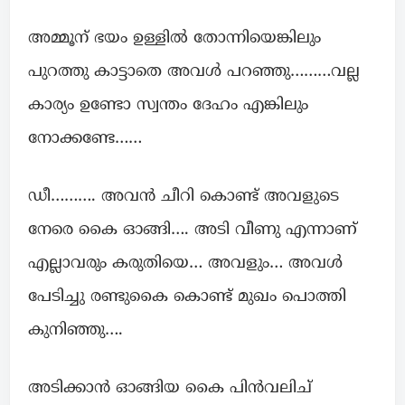
അമ്മൂന് ഭയം ഉള്ളിൽ തോന്നിയെങ്കിലും
പുറത്തു കാട്ടാതെ അവൾ പറഞ്ഞു………വല്ല
കാര്യം ഉണ്ടോ സ്വന്തം ദേഹം എങ്കിലും
നോക്കണ്ടേ……
ഡീ………. അവൻ ചീറി കൊണ്ട് അവളുടെ
നേരെ കൈ ഓങ്ങി…. അടി വീണു എന്നാണ്
എല്ലാവരും കരുതിയെ… അവളും… അവൾ
പേടിച്ചു രണ്ടുകൈ കൊണ്ട് മുഖം പൊത്തി
കുനിഞ്ഞു….
അടിക്കാൻ ഓങ്ങിയ കൈ പിൻവലിച്