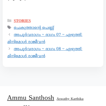
STORIES
ചെകുത്താൻ്റെ പെണ്ണ്
അപൂര്‍വരാഗം ~ ഭാഗം 07 ~ എഴുത്ത്:
മിനിമോൾ രാജീവൻ
അപൂര്‍വരാഗം ~ ഭാഗം 08 ~ എഴുത്ത്:
മിനിമോൾ രാജീവൻ
Ammu Santhosh
Aswathy Karthika