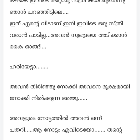
ഒഴികെ ഇവിടെ മറ്റൊരു സ്ത്രീ കയറരുതെന്നു
ഞാൻ പറഞ്ഞിട്ടിലെ….
ഇത് എന്റെ വീടാണ് ഇനി ഇവിടെ ഒരു സ്ത്രീ
വരാൻ പാടില്ല…അവൻ സുഭദ്രയെ അടിക്കാൻ
കൈ ഓങ്ങി…
ഹരിയേട്ടാ……..
അവൻ തിരിഞ്ഞു നോക്കി അവനെ രൂക്ഷമായി
നോക്കി നിൽക്കുന്ന അമ്മു……
അവളുടെ നോട്ടത്തിൽ അവൻ ഒന്ന്
പതറി…..ആ നോട്ടം എവിടെയോ……. തന്റെ