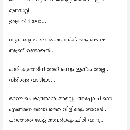
ങേ… സാന്ധ്യദീപം കൊളുത്തിലെ… ഈ
മുത്തശ്ശി
ഉള്ള വീട്ടിലോ…
സുഭദ്രയുടെ മൗനം അവൾക് ആകാംക്ഷ
ആണ് ഉണ്ടായത്….
ഹരി കുഞ്ഞിന് അത് ഒന്നും ഇഷ്ടം അല്ല…
നിരീശ്വര വാദിയാ…
ഓഊ ചെകുത്താൻ അല്ലെ.. അപ്പോ പിന്നെ
എങ്ങനെ ദൈവത്തെ വിളിക്കും അവൾ..
പറഞ്ഞത് കേട്ട് അവർക്കും ചിരി വന്നു…