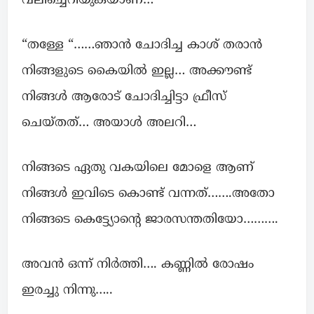
വലിച്ചെറിയുകയാണ്…
“തള്ളേ “……ഞാൻ ചോദിച്ച കാശ് തരാൻ
നിങ്ങളുടെ കൈയിൽ ഇല്ല… അക്കൗണ്ട്
നിങ്ങൾ ആരോട് ചോദിച്ചിട്ടാ ഫ്രീസ്
ചെയ്തത്… അയാൾ അലറി…
നിങ്ങടെ ഏതു വകയിലെ മോളെ ആണ്
നിങ്ങൾ ഇവിടെ കൊണ്ട് വന്നത്…….അതോ
നിങ്ങടെ കെട്ട്യോന്റെ ജാരസന്തതിയോ……….
അവൻ ഒന്ന് നിർത്തി…. കണ്ണിൽ രോഷം
ഇരച്ചു നിന്നു…..