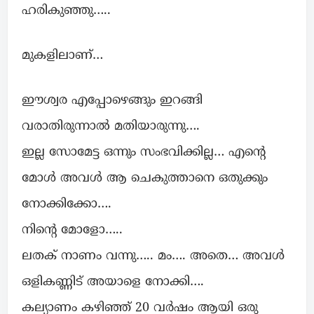
ഹരികുഞ്ഞു…..
മുകളിലാണ്…
ഈശ്വര എപ്പോഴെങ്ങും ഇറങ്ങി
വരാതിരുന്നാൽ മതിയാരുന്നു….
ഇല്ല സോമേട്ട ഒന്നും സംഭവിക്കില്ല… എന്റെ
മോൾ അവൾ ആ ചെകുത്താനെ ഒതുക്കും
നോക്കിക്കോ….
നിന്റെ മോളോ…..
ലതക് നാണം വന്നു….. മം…. അതെ… അവൾ
ഒളികണ്ണിട് അയാളെ നോക്കി….
കല്യാണം കഴിഞ്ഞ് 20 വർഷം ആയി ഒരു