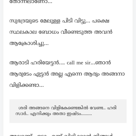
തോന്നലാണോ…
സുഭദ്രയുടെ മേലുള്ള പിടി വിട്ടു… പക്ഷെ
സ്ഥലകാല ബോധം വീണ്ടെടുത്ത അവൻ
ആക്രോശിച്ചു…
ആരാടി ഹരിയേട്ടൻ…. call me sir…ഞാൻ
ആരുടേം ഏട്ടൻ അല്ല എന്നെ ആരും അങ്ങനാ
വിളിക്കണ്ടാ…
  ശരി അങ്ങനെ വിളികേണ്ടെങ്കിൽ വേണ്ട.. ഹരി 
സാർ.. എനിക്കും അതാ ഇഷ്ടം.........