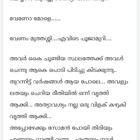
വേണോ മോളെ……
വേണം മുത്തശ്ശി….എവിടെ പൂജാമുറി….
അവർ കൈ ചൂണ്ടിയ സ്ഥലത്തേക്ക് അവൾ
ചെന്നു ആകെ പൊടി പിടിച്ചു കിടക്കുന്നു..
തുറന്നിട്ട്‌ വർഷങ്ങൾ ആയ പോലെ… അവളും
ലതയും ചെറിയ രീതിയിൽ ഒന്ന് വൃത്തി
ആക്കി… അത്യാവശ്യം നല്ല ഒരു വിളക് കഴുകി
വൃത്തി ആക്കി…
അപ്പോഴേക്കും സോമൻ പോയി തിരിയും
എണ്ണയും വാങ്ങി വന്നു… എത്രയും നാൾ