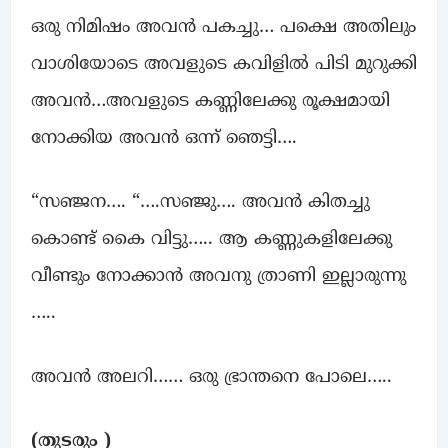
ഒരു നിമിഷം അവൻ പകച്ചു… പക്ഷെ അതിലും
വാശിയോടെ അവളുടെ കവിളിൽ പിടി മുറുക്കി
അവൻ…അവളുടെ കണ്ണിലേക്കു രൂക്ഷമായി
നോക്കിയ അവൻ ഒന്ന് ഞെട്ടി….
“സഞ്ജന…. “….സഞ്ജു…. അവൻ കിതച്ചു
കൊണ്ട് കൈ വിട്ടു….. ആ കണ്ണുകളിലേക്കു
വീണ്ടും നോക്കാൻ അവനു ത്രാണി ഇല്ലാരുന്നു
…..
അവൻ അലറി…… ഒരു ഭ്രാന്തനെ പോലെ…..
(തുടരും )