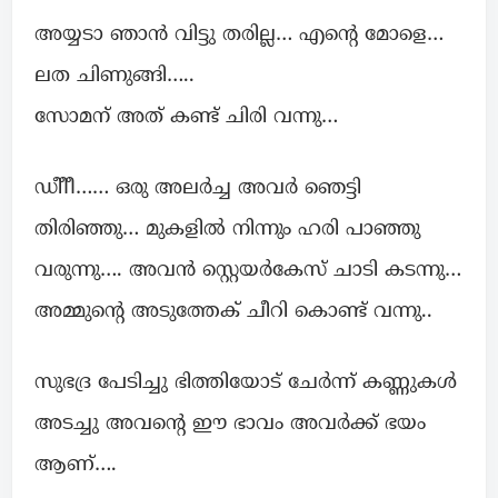
അയ്യടാ ഞാൻ വിട്ടു തരില്ല… എന്റെ മോളെ…
ലത ചിണുങ്ങി…..
സോമന് അത് കണ്ട് ചിരി വന്നു…
ഡീീീ…… ഒരു അലർച്ച അവർ ഞെട്ടി
തിരിഞ്ഞു… മുകളിൽ നിന്നും ഹരി പാഞ്ഞു
വരുന്നു…. അവൻ സ്റ്റെയർകേസ് ചാടി കടന്നു…
അമ്മുന്റെ അടുത്തേക് ചീറി കൊണ്ട് വന്നു..
സുഭദ്ര പേടിച്ചു ഭിത്തിയോട് ചേർന്ന് കണ്ണുകൾ
അടച്ചു അവന്റെ ഈ ഭാവം അവർക്ക് ഭയം
ആണ്….