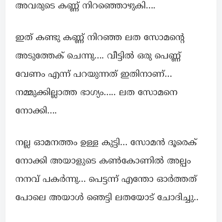
അവരുടെ കണ്ണ് നിറഞ്ഞൊഴുകി….
ഇത് കണ്ടു കണ്ണ് നിറഞ്ഞ ലത സോമന്റെ
അടുത്തേക് ചെന്നു…. വീട്ടിൽ ഒരു പെണ്ണ്
വേണം എന്ന് പറയുന്നത് ഇതിനാണ്…
നമ്മുക്കില്ലാത്ത ഭാഗ്യം….. ലത സോമനെ
നോക്കി….
നല്ല ഓമനത്തം ഉള്ള കുട്ടി… സോമൻ ദൂരെക്
നോക്കി അയാളുടെ കൺകോണിൽ അല്പം
നനവ് പകർന്നു… പെട്ടന്ന് എന്തോ ഓർത്തത്‌
പോലെ അയാൾ ഞെട്ടി ലതയോട് ചോദിച്ചു..