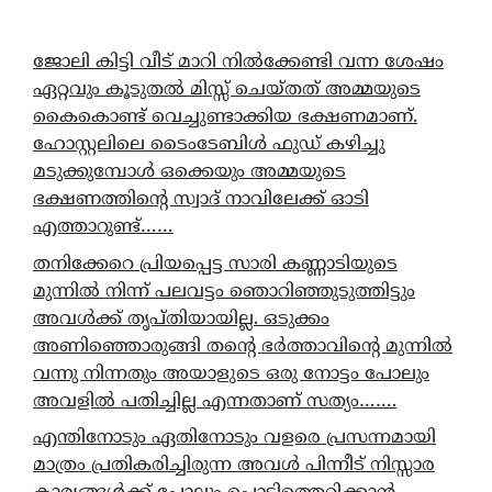
ജോലി കിട്ടി വീട് മാറി നിൽക്കേണ്ടി വന്ന ശേഷം
ഏറ്റവും കൂടുതൽ മിസ്സ് ചെയ്തത് അമ്മയുടെ
കൈകൊണ്ട് വെച്ചുണ്ടാക്കിയ ഭക്ഷണമാണ്.
ഹോസ്റ്റലിലെ ടൈംടേബിൾ ഫുഡ് കഴിച്ചു
മടുക്കുമ്പോൾ ഒക്കെയും അമ്മയുടെ
ഭക്ഷണത്തിന്റെ സ്വാദ് നാവിലേക്ക് ഓടി
എത്താറുണ്ട്……
തനിക്കേറെ പ്രിയപ്പെട്ട സാരി കണ്ണാടിയുടെ
മുന്നിൽ നിന്ന് പലവട്ടം ഞൊറിഞ്ഞുടുത്തിട്ടും
അവൾക്ക് തൃപ്തിയായില്ല. ഒടുക്കം
അണിഞ്ഞൊരുങ്ങി തന്റെ ഭർത്താവിന്റെ മുന്നിൽ
വന്നു നിന്നതും അയാളുടെ ഒരു നോട്ടം പോലും
അവളിൽ പതിച്ചില്ല എന്നതാണ് സത്യം…….
എന്തിനോടും ഏതിനോടും വളരെ പ്രസന്നമായി
മാത്രം പ്രതികരിച്ചിരുന്ന അവൾ പിന്നീട് നിസ്സാര