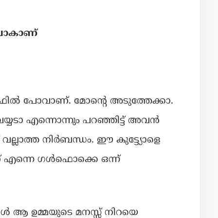
ോകാണ്‌
ൾഫിൽ പോവാണ്. മോന്റെ അടുത്തേക്കാ.
യ്യടാ എന്നൊന്നും പറഞ്ഞിട്ട് അവൻ
് വല്ലാത്ത നിർബന്ധം. ഈ കുട്ട്യോളെ
ണ് എന്നെ ഗൾഫൊക്കെ ഒന്ന്
ആ ഉമ്മയുടെ മനസ്സ് നിറയെ