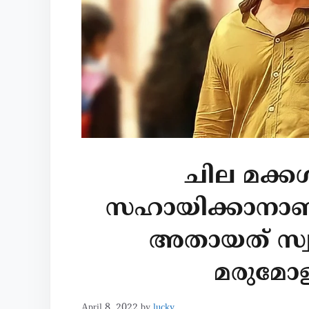
ചില മക്കൾ
സഹായിക്കാനാണ്
അതായത് സ്വന
മരുമോള
April 8, 2022
by
lucky