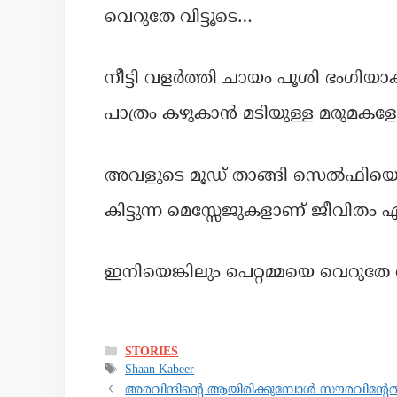
വെറുതേ വിട്ടൂടെ…
നീട്ടി വളർത്തി ചായം പൂശി ഭംഗിയാക്കി
പാത്രം കഴുകാൻ മടിയുള്ള മരുമകള
അവളുടെ മൂഡ് താങ്ങി സെൽഫിയെടുത്ത്
കിട്ടുന്ന മെസ്സേജുകളാണ് ജീവിതം എന
ഇനിയെങ്കിലും പെറ്റമ്മയെ വെറുതേ 
STORIES
Shaan Kabeer
അരവിന്ദിന്റെ ആയിരിക്കുമ്പോൾ സൗരവിന്റേത