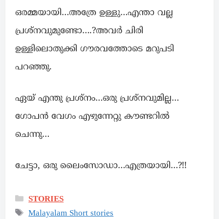
ഒരമ്മയായി…അത്രേ ഉള്ളു…എന്താ വല്ല
പ്രശ്നവുമുണ്ടോ….?അവർ ചിരി
ഉള്ളിലൊതുക്കി ഗൗരവത്തോടെ മറുപടി
പറഞ്ഞു.
ഏയ് എന്തു പ്രശ്നം…ഒരു പ്രശ്നവുമില്ല…
ഗോപൻ വേഗം എഴുന്നേറ്റു കൗണ്ടറിൽ
ചെന്നു…
ചേട്ടാ, ഒരു ലൈംസോഡാ…എത്രയായി…?!!
STORIES
Malayalam Short stories