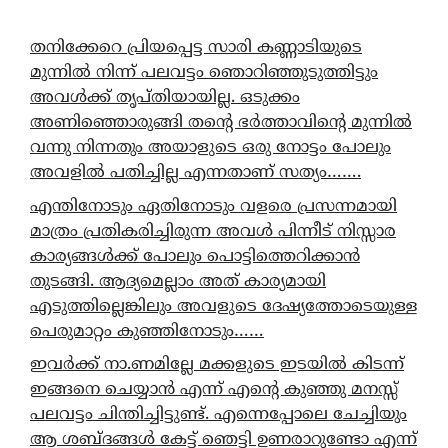
തനിക്കേറെ പ്രിയപ്പെട്ട സാരി കണ്ണാടിയുടെ
മുന്നിൽ നിന്ന് പലവട്ടം ഞൊറിഞ്ഞുടുത്തിട്ടും
അവൾക്ക് തൃപ്തിയായില്ല. ഒടുക്കം
അണിഞ്ഞൊരുങ്ങി തന്റെ ഭർത്താവിന്റെ മുന്നിൽ
വന്നു നിന്നതും അയാളുടെ ഒരു നോട്ടം പോലും
അവളിൽ പതിച്ചില്ല എന്നതാണ് സത്യം…….
എന്തിനോടും ഏതിനോടും വളരെ പ്രസന്നമായി
മാത്രം പ്രതികരിച്ചിരുന്ന അവൾ പിന്നീട് നിസ്സാര
കാര്യങ്ങൾക്ക് പോലും പൊട്ടിത്തെറിക്കാൻ
തുടങ്ങി. ആദ്യമെല്ലാം അത് കാര്യമായി
എടുത്തില്ലെങ്കിലും അവളുടെ ദേഷ്യത്തോടെയുള്ള
പെരുമാറ്റം കുഞ്ഞിനോടും……
ഇവർക്ക് നാ.ണമില്ലേ മക്കളുടെ ഇടയിൽ കിടന്ന്
ഇങ്ങനെ ചെയ്യാൻ എന്ന് എന്റെ കുഞ്ഞു മനസ്സ്
പലവട്ടം ചിന്തിച്ചിട്ടുണ്ട്. എന്നെപ്പോലെ ചേച്ചിയും
ആ ശബ്ദങ്ങൾ കേട്ട് ഞെട്ടി ഉണരാറുണ്ടോ എന്ന്