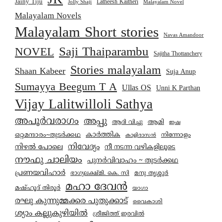
JK
Jainy Tiju
Latheesh Kaitheri
Jolly Shaji
Malayalam Novel
Malayalam Novels
Malayalam Short stories
Navas Amandoor
Saji Thaiparambu
NOVEL
Sajitha Thottanchery
Stories malayalam
Shaan Kabeer
Suja Anup
Sumayya Beegum T A
Ullas OS
Unni K Parthan
Vijay Lalitwilloli Sathya
അപൂർവരാഗം
അപ്പു
ആമി
ആദി വിച്ചു
ഇഷ
കാര്‍ത്തിക
ഒറ്റമന്ദാരം~തുടർക്കഥ
നിന്നോളം
കാളിദാസൻ
നിവേദ്യം
നിഴൽ പോലെ
നീ നടന്ന വഴികളിലൂടെ
നൗഫു ചാലിയം
പുനർവിവാഹം ~ തുടർക്കഥ
പ്രണയവിഹാർ
മനു തൃശ്ശൂർ
ഭാഗ്യലക്ഷ്മി. കെ. സി
മഹാ ദേവൻ
മഷ്ഹൂദ് തിരൂർ
യാഗാ
രഘു കുന്നുമ്മക്കര പുതുക്കാട്
വൈകാശി
ശ്യാം കല്ലുകുഴിയിൽ
ശ്രീജിത്ത് ഇരവിൽ