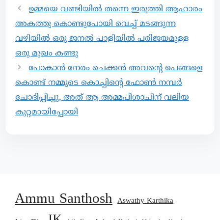
ഉമ്മയെ വണ്ടിയിൽ തന്നെ ഇരുത്തി ആഹാരം
അകത്തു കൊണ്ടുപോയി വെച്ച് മടങ്ങുന്ന
വഴിയിൽ ഒരു ജനൽ പാളിയിൽ പരിജയമുള്ള
ഒരു മുഖം കണ്ടു
പോകാൻ നേരം ചെക്കൻ അവന്റെ പെങ്ങളെ
കൊണ്ട് നമ്മുടെ കൊച്ചിന്റെ ഫോൺ നമ്പർ
ചോദിപ്പിച്ചു, അത് ആ അമ്മപിശാചിന് വലിയ
കുറ്റമായിപ്പോയി
Ammu Santhosh
Aswathy Karthika