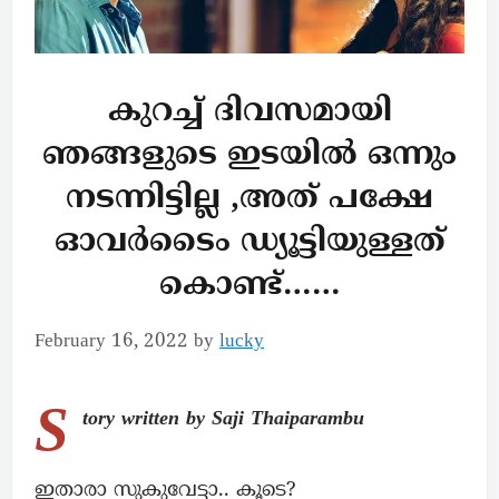
കുറച്ച് ദിവസമായി
ഞങ്ങളുടെ ഇടയിൽ ഒന്നും
നടന്നിട്ടില്ല ,അത് പക്ഷേ
ഓവർടൈം ഡ്യൂട്ടിയുള്ളത്
കൊണ്ട്……
February 16, 2022
by
lucky
S
tory written by Saji Thaiparambu
ഇതാരാ സുകുവേട്ടാ.. കൂടെ?