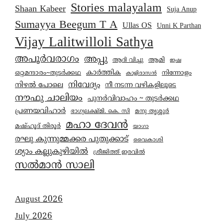
Stories malayalam
Shaan Kabeer
Suja Anup
Sumayya Beegum T A
Ullas OS
Unni K Parthan
Vijay Lalitwilloli Sathya
അപൂർവരാഗം
അപ്പു
ആമി
ആദി വിച്ചു
ഇഷ
കാര്‍ത്തിക
ഒറ്റമന്ദാരം~തുടർക്കഥ
നിന്നോളം
കാളിദാസൻ
നിവേദ്യം
നിഴൽ പോലെ
നീ നടന്ന വഴികളിലൂടെ
നൗഫു ചാലിയം
പുനർവിവാഹം ~ തുടർക്കഥ
പ്രണയവിഹാർ
മനു തൃശ്ശൂർ
ഭാഗ്യലക്ഷ്മി. കെ. സി
മഹാ ദേവൻ
മഷ്ഹൂദ് തിരൂർ
യാഗാ
രഘു കുന്നുമ്മക്കര പുതുക്കാട്
വൈകാശി
ശ്യാം കല്ലുകുഴിയിൽ
ശ്രീജിത്ത് ഇരവിൽ
സൽമാൻ സാലി
August 2026
July 2026