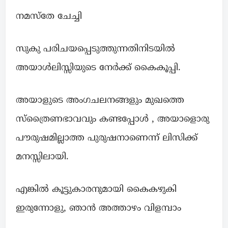
നമസ്തേ ചേച്ചി
സുകു പരിചയപ്പെടുത്തുന്നതിനിടയിൽ
അയാൾലിസ്സിയുടെ നേർക്ക് കൈകൂപ്പി.
അയാളുടെ അംഗചലനങ്ങളും മുഖത്തെ
സ്ത്രൈണഭാവവും കണ്ടപ്പോൾ , അയാളൊരു
പൗരുഷമില്ലാത്ത പുരുഷനാണെന്ന് ലിസിക്ക്
മനസ്സിലായി.
എങ്കിൽ കൂട്ടുകാരനുമായി കൈകഴുകി
ഇരുന്നോളു, ഞാൻ അത്താഴം വിളമ്പാം