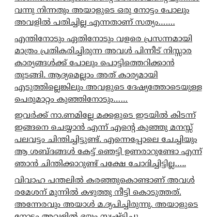
വന്നു നിന്നതും അയാളുടെ ഒരു നോട്ടം പോലും
അവളിൽ പതിച്ചില്ല എന്നതാണ് സത്യം…….
എന്തിനോടും ഏതിനോടും വളരെ പ്രസന്നമായി
മാത്രം പ്രതികരിച്ചിരുന്ന അവൾ പിന്നീട് നിസ്സാര
കാര്യങ്ങൾക്ക് പോലും പൊട്ടിത്തെറിക്കാൻ
തുടങ്ങി. ആദ്യമെല്ലാം അത് കാര്യമായി
എടുത്തില്ലെങ്കിലും അവളുടെ ദേഷ്യത്തോടെയുള്ള
പെരുമാറ്റം കുഞ്ഞിനോടും……
ഇവർക്ക് നാ.ണമില്ലേ മക്കളുടെ ഇടയിൽ കിടന്ന്
ഇങ്ങനെ ചെയ്യാൻ എന്ന് എന്റെ കുഞ്ഞു മനസ്സ്
പലവട്ടം ചിന്തിച്ചിട്ടുണ്ട്. എന്നെപ്പോലെ ചേച്ചിയും
ആ ശബ്ദങ്ങൾ കേട്ട് ഞെട്ടി ഉണരാറുണ്ടോ എന്ന്
ഞാൻ ചിന്തിക്കാറുണ്ട് പക്ഷേ ചോദിച്ചിട്ടില്ല…..
വിവാഹ പന്തലിൽ കരഞ്ഞുകൊണ്ടാണ് അവൾ
രമേശന് മുന്നിൽ കഴുത്തു നീട്ടി കൊടുത്തത്.
അന്നേരവും അയാൾ മ.ദ്യപിച്ചിരുന്നു. അയാളുടെ
നോട്ടം അവളിൽ ഭയം സൃഷ്ടിച്ചു.