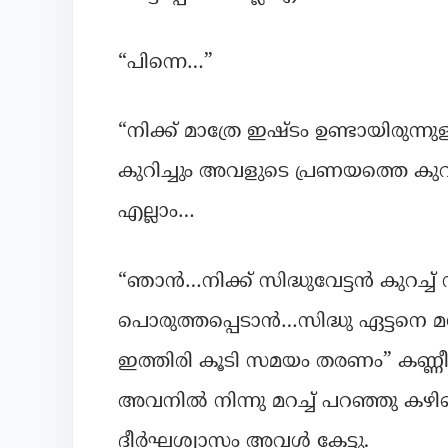
“പിന്നെ…”
“നിക്ക് മാത്രേ ഇഷ്ടം ഉണ്ടായിരുന
കുറിച്ചും അവളുടെ പ്രണയത്തെ കുറ
എല്ലാം…
“ഞാൻ…നിക്ക് സിദ്ധുവേട്ടൻ കുറച്
പൊരുത്തപ്പെടാൻ…സിദ്ധു ഏട്ടനെ 
ഇത്തിരി കൂടി സമയം തരണം” കണ്ണീർ
അവനിൽ നിന്നു മറച്ച് പറഞ്ഞു കഴിഞ്
ദീർഘശ്വാസം അവൾ കേട്ടു.