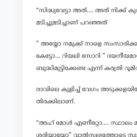
“സിദ്ധുവേട്ടാ അത്…. അത് നിക്ക് കു
മടിച്ചുമടിച്ചാണ് പറഞ്ഞത്
” അയ്യോ നമുക്ക് നാളെ സംസാരിക
കേട്ടോ… റിയലി സോറി ” ദയനീയമായി
ബുദ്ധിമുട്ടിക്കേണ്ട എന്ന് കരുതി റൂമി
രാവിലെ കുളിച്ച് വേഗം അടുക്കളയില
തിരക്കിലാണ്.
“അഹ് മോൾ എണീറ്റോ…. സ്ഥാലം മാറി 
ശരിയായോ” വാൽസല്യത്തോടെ സുജ