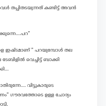
ൾ തപ്പിതടയുന്നത് കണ്ടിട്ട് അവൻ
്കുന്നെ….പറ”
 ഒരാളെ ഇഷ്ടമാണ് ” പറയുമ്പോൾ തല
ബിളിൽ വെച്ചിട്ട് ബാക്കി
്കി…
ാതിരുന്നേ…. വിട്ടുകാരുടെ
ം” ഗൗരവത്തോടെ ഉള്ള ചോദ്യം
്ടി.