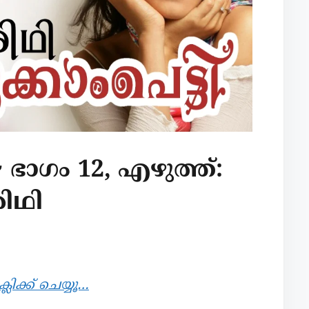
~ ഭാഗം 12, എഴുത്ത്:
ിഥി
ിക്ക് ചെയ്യൂ…